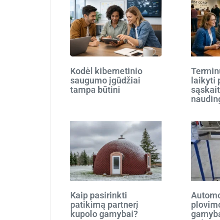
Kodėl kibernetinio
Terminu
saugumo įgūdžiai
laikyti
tampa būtini
sąskait
naudin
Kaip pasirinkti
Automo
patikimą partnerį
plovim
kupolo gamybai?
gamyba