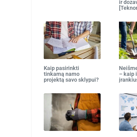
ir doza
[Tekno
Kaip pasirinkti
Neišmes
tinkamą namo
– kaip 
projektą savo sklypui?
įrankiu