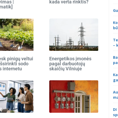
vimas |
kada verta rinktis?
matik]
Gu
Ko
bū
Te
– 
Ba
k pinigų veltui
Energetikos įmonės
pa
išsirinkti sodo
pagal darbuotojų
s internetu
skaičių Vilniuje
Ka
ga
Au
ma
DI
sp