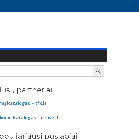
✕
Search Button
ūsų partneriai
lmų katalogas – tfx.lt
lionių katalogas – itravel.lt
opuliariausi puslapiai