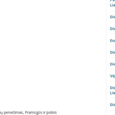
Li
Di
Di
Eu
Di
Di
Vė
Di
Li
Di
ų pervežimas, Pramogos ir poilsis