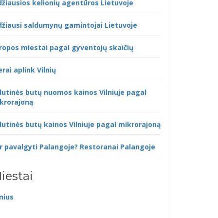
džiausios kelionių agentūros Lietuvoje
džiausi saldumynų gamintojai Lietuvoje
ropos miestai pagal gyventojų skaičių
erai aplink Vilnių
dutinės butų nuomos kainos Vilniuje pagal
krorajoną
dutinės butų kainos Vilniuje pagal mikrorajoną
r pavalgyti Palangoje? Restoranai Palangoje
iestai
lnius