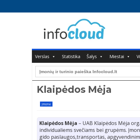
Verslas
Statistika
Šalys
Miestai
V
Search
for:
Klaipėdos Mėja
Įmonė
Klaipėdos Mėja
– UAB Klaipėdos Mėja orga
individualiems svečiams bei grupėms. Įmonė
gido paslaugos,transportas, apgyvendinim