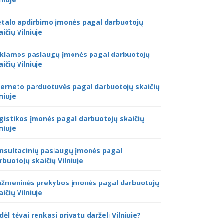
talo apdirbimo įmonės pagal darbuotojų
aičių Vilniuje
klamos paslaugų įmonės pagal darbuotojų
aičių Vilniuje
terneto parduotuvės pagal darbuotojų skaičių
lniuje
gistikos įmonės pagal darbuotojų skaičių
lniuje
nsultacinių paslaugų įmonės pagal
rbuotojų skaičių Vilniuje
žmeninės prekybos įmonės pagal darbuotojų
aičių Vilniuje
dėl tėvai renkasi privatų darželį Vilniuje?