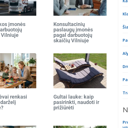
Ka
Kl
ikos įmonės
Konsultacinių
Šia
darbuotojų
paslaugų įmonės
 Vilniuje
pagal darbuotojų
Pa
skaičių Vilniuje
Al
Dr
Pa
Tr
ėvai renkasi
Gultai lauke: kaip
 darželį
pasirinkti, naudoti ir
e?
prižiūrėti
N
Pr
Vi