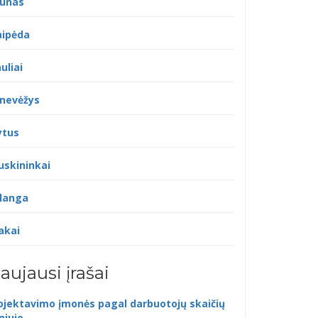
unas
aipėda
uliai
nevėžys
ytus
uskininkai
langa
akai
aujausi įrašai
ojektavimo įmonės pagal darbuotojų skaičių
lniuje