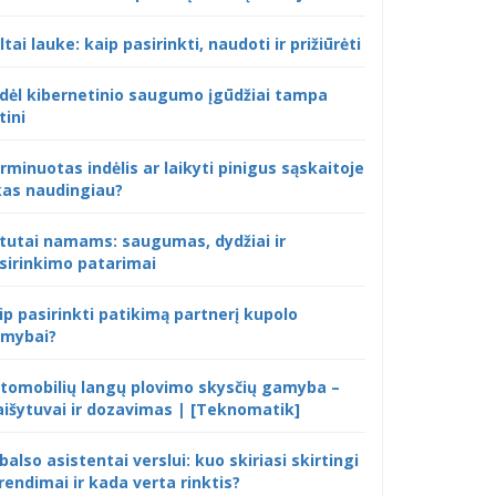
ltai lauke: kaip pasirinkti, naudoti ir prižiūrėti
dėl kibernetinio saugumo įgūdžiai tampa
tini
rminuotas indėlis ar laikyti pinigus sąskaitoje
kas naudingiau?
tutai namams: saugumas, dydžiai ir
sirinkimo patarimai
ip pasirinkti patikimą partnerį kupolo
mybai?
tomobilių langų plovimo skysčių gamyba –
išytuvai ir dozavimas | [Teknomatik]
 balso asistentai verslui: kuo skiriasi skirtingi
rendimai ir kada verta rinktis?