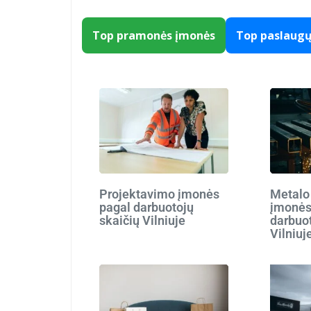
Top pramonės įmonės
Top paslaug
Projektavimo įmonės
Metalo
pagal darbuotojų
įmonės
skaičių Vilniuje
darbuot
Vilniuj