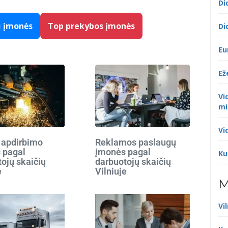
Di
ų įmonės
Top prekybos įmonės
Di
Eu
Ež
Vi
mi
Vi
 apdirbimo
Reklamos paslaugų
 pagal
įmonės pagal
Ku
ojų skaičių
darbuotojų skaičių
e
Vilniuje
M
Vi