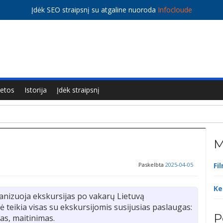
Įdėk SEO straipsnį su atgaline nuoroda
Infocloude
ietos
Istorija
Įdėk straipsnį
M
Paskelbta
2025-04-05
Fi
Ke
nizuoja ekskursijas po vakarų Lietuvą
 teikia visas su ekskursijomis susijusias paslaugas:
P
as, maitinimas.