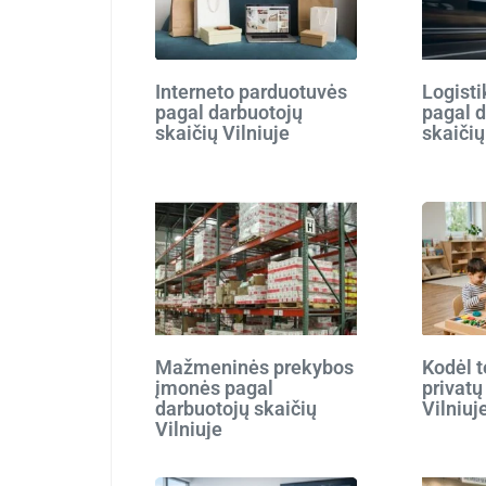
Interneto parduotuvės
Logist
pagal darbuotojų
pagal 
skaičių Vilniuje
skaičių
Mažmeninės prekybos
Kodėl t
įmonės pagal
privatų
darbuotojų skaičių
Vilniuj
Vilniuje