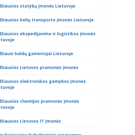
džiausios statybų įmonės Lietuvoje
džiausios kelių transporto įmonės Lietuvoje
džiausios ekspedijavimo ir logistikos įmonės
etuvoje
džiausi baldų gamintojai Lietuvoje
džiausios Lietuvos pramonės įmonės
džiausios elektronikos gamybos įmonės
etuvoje
džiausios chemijos pramonės įmonės
etuvoje
džiausios Lietuvos IT įmonės
puliariausios buhalterinės programos