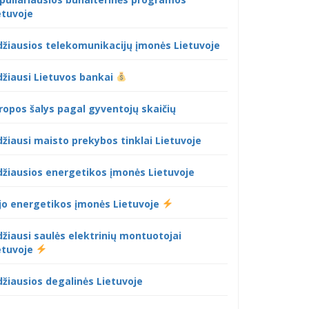
etuvoje
džiausios telekomunikacijų įmonės Lietuvoje
džiausi Lietuvos bankai
ropos šalys pagal gyventojų skaičių
džiausi maisto prekybos tinklai Lietuvoje
džiausios energetikos įmonės Lietuvoje
jo energetikos įmonės Lietuvoje
džiausi saulės elektrinių montuotojai
etuvoje
džiausios degalinės Lietuvoje