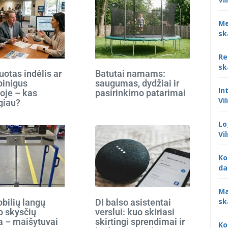
Me
sk
Re
sk
otas indėlis ar
Batutai namams:
 pinigus
saugumas, dydžiai ir
In
oje – kas
pasirinkimo patarimai
Vi
giau?
Lo
Vi
Ko
da
Ma
sk
bilių langų
DI balso asistentai
o skysčių
verslui: kuo skiriasi
 – maišytuvai
skirtingi sprendimai ir
Ko