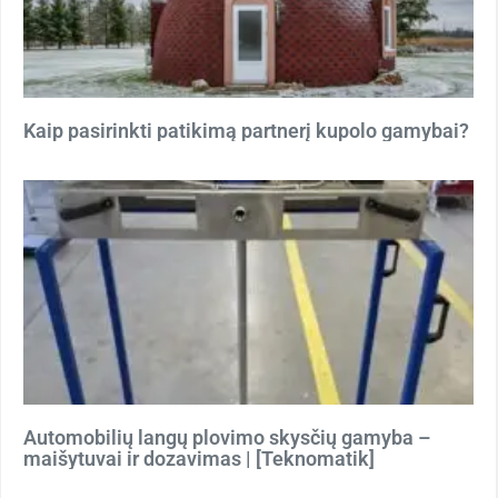
Kaip pasirinkti patikimą partnerį kupolo gamybai?
Automobilių langų plovimo skysčių gamyba –
maišytuvai ir dozavimas | [Teknomatik]