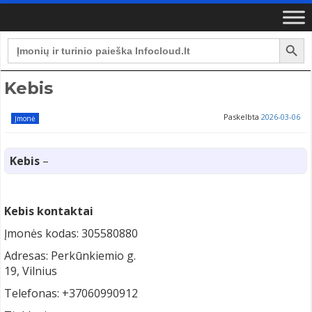
Search Button
Search
for:
Kebis
Paskelbta
2026-03-06
Įmonė
Kebis
–
Kebis kontaktai
Įmonės kodas: 305580880
Adresas: Perkūnkiemio g.
19, Vilnius
Telefonas: +37060990912