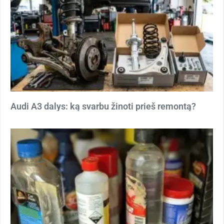
Audi A3 dalys: ką svarbu žinoti prieš remontą?