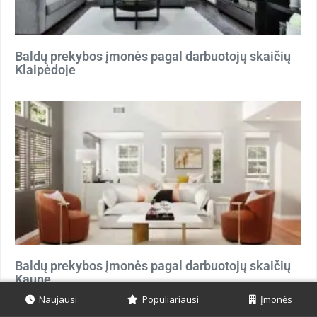
Baldų prekybos įmonės pagal darbuotojų skaičių
Klaipėdoje
Baldų prekybos įmonės pagal darbuotojų skaičių
Kaune
Naujausi
Populiariausi
Įmonės