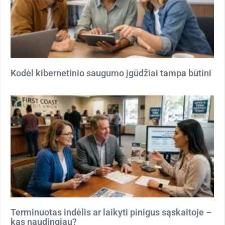
Kodėl kibernetinio saugumo įgūdžiai tampa būtini
Terminuotas indėlis ar laikyti pinigus sąskaitoje –
kas naudingiau?