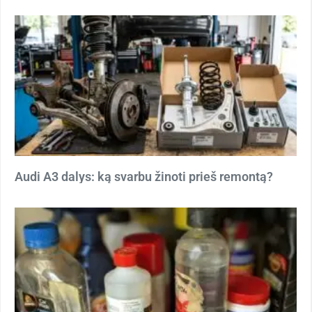
Audi A3 dalys: ką svarbu žinoti prieš remontą?