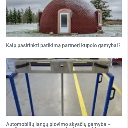
Kaip pasirinkti patikimą partnerį kupolo gamybai?
Automobilių langų plovimo skysčių gamyba –