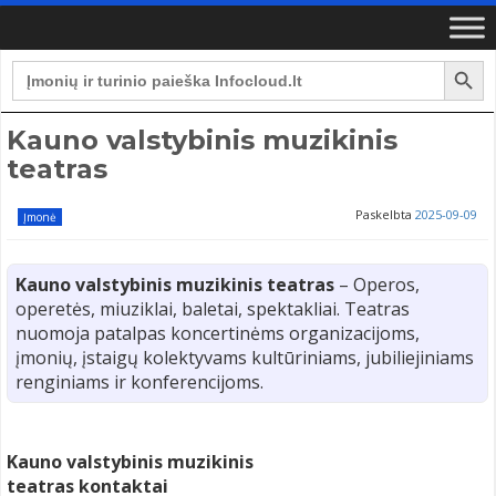
Search Button
Search
for:
Kauno valstybinis muzikinis
teatras
Paskelbta
2025-09-09
Įmonė
Kauno valstybinis muzikinis teatras
– Operos,
operetės, miuziklai, baletai, spektakliai. Teatras
nuomoja patalpas koncertinėms organizacijoms,
įmonių, įstaigų kolektyvams kultūriniams, jubiliejiniams
renginiams ir konferencijoms.
Kauno valstybinis muzikinis
teatras kontaktai