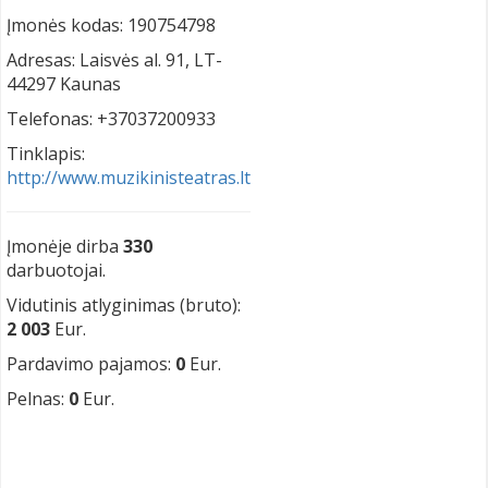
Įmonės kodas: 190754798
Adresas: Laisvės al. 91, LT-
44297 Kaunas
Telefonas: +37037200933
Tinklapis:
http://www.muzikinisteatras.lt
Įmonėje dirba
330
darbuotojai.
Vidutinis atlyginimas (bruto):
2 003
Eur.
Pardavimo pajamos:
0
Eur.
Pelnas:
0
Eur.