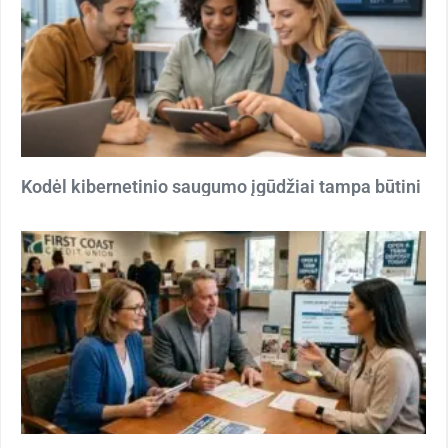
Kodėl kibernetinio saugumo įgūdžiai tampa būtini