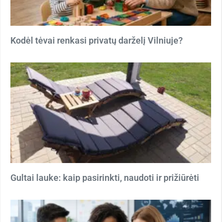
Kodėl tėvai renkasi privatų darželį Vilniuje?
Gultai lauke: kaip pasirinkti, naudoti ir prižiūrėti