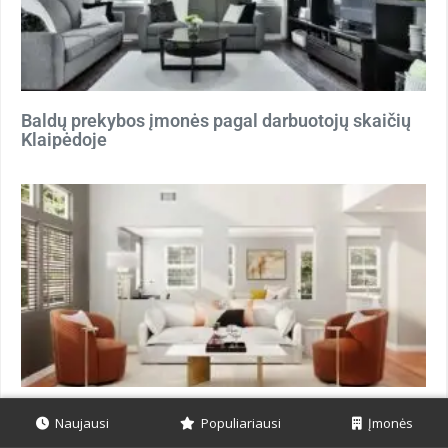
Baldų prekybos įmonės pagal darbuotojų skaičių
Klaipėdoje
Baldų prekybos įmonės pagal darbuotojų skaičių
Naujausi
Populiariausi
Įmonės
Kaune