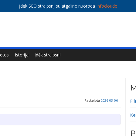
Įdėk SEO straipsnį su atgaline nuoroda
Infocloude
ietos
Istorija
Įdėk straipsnį
M
Paskelbta
2026-03-06
Fi
Ke
P