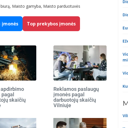
Di
s, biurą, Maisto gamyba, Maisto parduotuvės
Di
ų įmonės
Top prekybos įmonės
Eu
Ež
Vi
mi
Vi
Ku
 apdirbimo
Reklamos paslaugų
 pagal
įmonės pagal
ojų skaičių
darbuotojų skaičių
M
e
Vilniuje
Vi