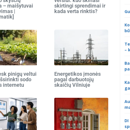
o skysčių
verslui: kuo skiriasi
 – maišytuvai
skirtingi sprendimai ir
vimas |
kada verta rinktis?
Gu
matik]
Ko
bū
Te
– 
Ba
pa
k pinigų veltui
Energetikos įmonės
išsirinkti sodo
pagal darbuotojų
Ka
s internetu
skaičių Vilniuje
ga
Au
ma
DI
sp