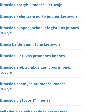
džiausios statybų įmonės Lietuvoje
džiausios kelių transporto įmonės Lietuvoje
džiausios ekspedijavimo ir logistikos įmonės
etuvoje
džiausi baldų gamintojai Lietuvoje
džiausios Lietuvos pramonės įmonės
džiausios elektronikos gamybos įmonės
etuvoje
džiausios chemijos pramonės įmonės
etuvoje
džiausios Lietuvos IT įmonės
puliariausios buhalterinės programos