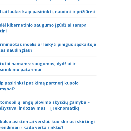
ltai lauke: kaip pasirinkti, naudoti ir prižiūrėti
dėl kibernetinio saugumo įgūdžiai tampa
tini
rminuotas indėlis ar laikyti pinigus sąskaitoje
kas naudingiau?
tutai namams: saugumas, dydžiai ir
sirinkimo patarimai
ip pasirinkti patikimą partnerį kupolo
mybai?
tomobilių langų plovimo skysčių gamyba –
išytuvai ir dozavimas | [Teknomatik]
 balso asistentai verslui: kuo skiriasi skirtingi
rendimai ir kada verta rinktis?