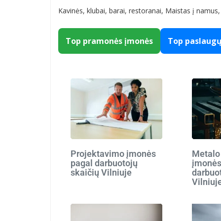
Kavinės, klubai, barai, restoranai, Maistas į namu
Top pramonės įmonės
Top paslaug
Projektavimo įmonės
Metalo
pagal darbuotojų
įmonės
skaičių Vilniuje
darbuot
Vilniuj