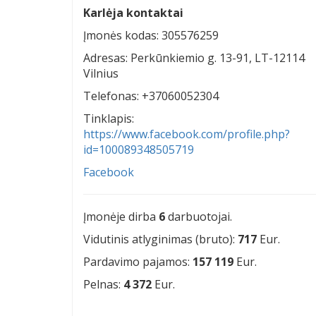
Karlėja kontaktai
Įmonės kodas: 305576259
Adresas: Perkūnkiemio g. 13-91, LT-12114
Vilnius
Telefonas: +37060052304
Tinklapis:
https://www.facebook.com/profile.php?
id=100089348505719
Facebook
Įmonėje dirba
6
darbuotojai.
Vidutinis atlyginimas (bruto):
717
Eur.
Pardavimo pajamos:
157 119
Eur.
Pelnas:
4 372
Eur.