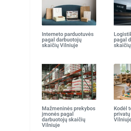
Interneto parduotuvės
Logist
pagal darbuotojų
pagal 
skaičių Vilniuje
skaičių
Mažmeninės prekybos
Kodėl t
įmonės pagal
privatų
darbuotojų skaičių
Vilniuj
Vilniuje