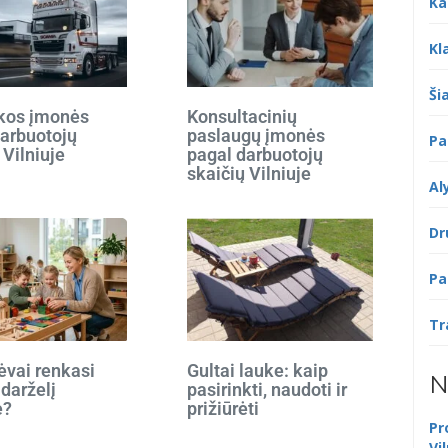
Ka
Kl
Šia
ikos įmonės
Konsultacinių
darbuotojų
paslaugų įmonės
Pa
 Vilniuje
pagal darbuotojų
skaičių Vilniuje
Al
Dr
Pa
Tr
ėvai renkasi
Gultai lauke: kaip
N
 darželį
pasirinkti, naudoti ir
e?
prižiūrėti
Pr
Vi