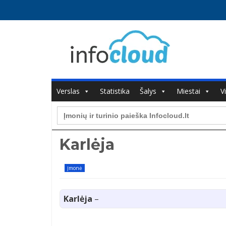
Verslas
Statistika
Šalys
Miestai
V
Search
for:
Karlėja
Įmonė
Karlėja
–