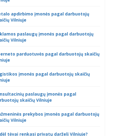
talo apdirbimo įmonės pagal darbuotojų
aičių Vilniuje
klamos paslaugų įmonės pagal darbuotojų
aičių Vilniuje
terneto parduotuvės pagal darbuotojų skaičių
lniuje
gistikos įmonės pagal darbuotojų skaičių
lniuje
nsultacinių paslaugų įmonės pagal
rbuotojų skaičių Vilniuje
žmeninės prekybos įmonės pagal darbuotojų
aičių Vilniuje
dėl tėvai renkasi privatų darželį Vilniuje?