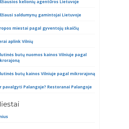
džiausios kelionių agentūros Lietuvoje
džiausi saldumynų gamintojai Lietuvoje
ropos miestai pagal gyventojų skaičių
erai aplink Vilnių
dutinės butų nuomos kainos Vilniuje pagal
krorajoną
dutinės butų kainos Vilniuje pagal mikrorajoną
r pavalgyti Palangoje? Restoranai Palangoje
iestai
lnius