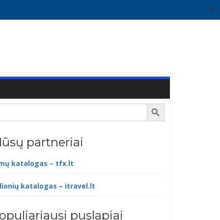
✕
Search Button
ūsų partneriai
lmų katalogas – tfx.lt
lionių katalogas – itravel.lt
opuliariausi puslapiai