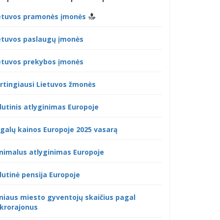
etuvos pramonės įmonės
etuvos paslaugų įmonės
etuvos prekybos įmonės
rtingiausi Lietuvos žmonės
dutinis atlyginimas Europoje
galų kainos Europoje 2025 vasarą
nimalus atlyginimas Europoje
dutinė pensija Europoje
lniaus miesto gyventojų skaičius pagal
krorajonus