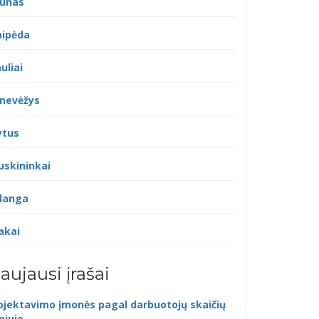
unas
aipėda
uliai
nevėžys
ytus
uskininkai
langa
akai
aujausi įrašai
ojektavimo įmonės pagal darbuotojų skaičių
lniuje