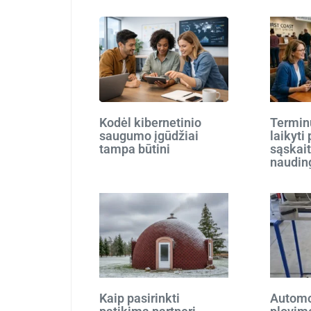
Kodėl kibernetinio
Terminu
saugumo įgūdžiai
laikyti
tampa būtini
sąskait
naudin
Kaip pasirinkti
Automo