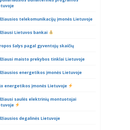
etuvoje
džiausios telekomunikacijų įmonės Lietuvoje
džiausi Lietuvos bankai
ropos šalys pagal gyventojų skaičių
džiausi maisto prekybos tinklai Lietuvoje
džiausios energetikos įmonės Lietuvoje
jo energetikos įmonės Lietuvoje
džiausi saulės elektrinių montuotojai
etuvoje
džiausios degalinės Lietuvoje