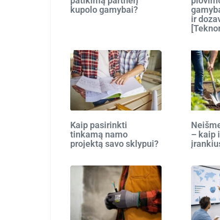
patikimą partnerį
plovim
kupolo gamybai?
gamyba
ir doza
[Tekno
Kaip pasirinkti
Neišmes
tinkamą namo
– kaip 
projektą savo sklypui?
įrankiu