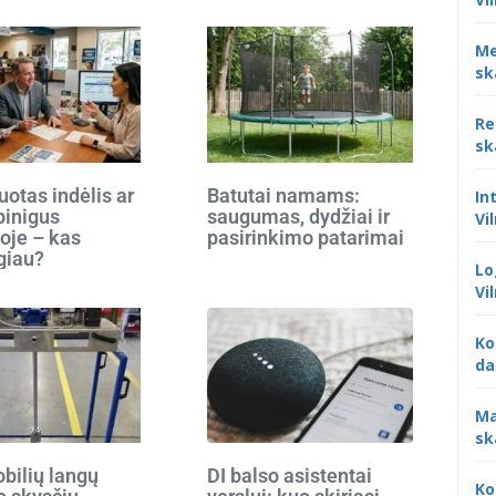
Me
sk
Re
sk
otas indėlis ar
Batutai namams:
In
 pinigus
saugumas, dydžiai ir
Vi
oje – kas
pasirinkimo patarimai
giau?
Lo
Vi
Ko
da
Ma
sk
bilių langų
DI balso asistentai
Ko