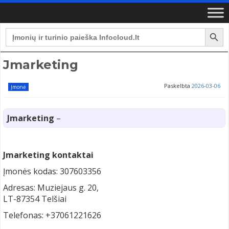
Search Button
Search
for:
Jmarketing
Paskelbta
2026-03-06
Įmonė
Jmarketing
–
Jmarketing kontaktai
Įmonės kodas: 307603356
Adresas: Muziejaus g. 20,
LT-87354 Telšiai
Telefonas: +37061221626