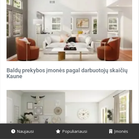
Baldų prekybos įmonės pagal darbuotojų skaičių
Kaune
Naujausi
Populiariausi
Įmonės