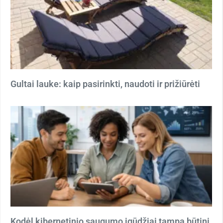
Gultai lauke: kaip pasirinkti, naudoti ir prižiūrėti
Kodėl kibernetinio saugumo įgūdžiai tampa būtini