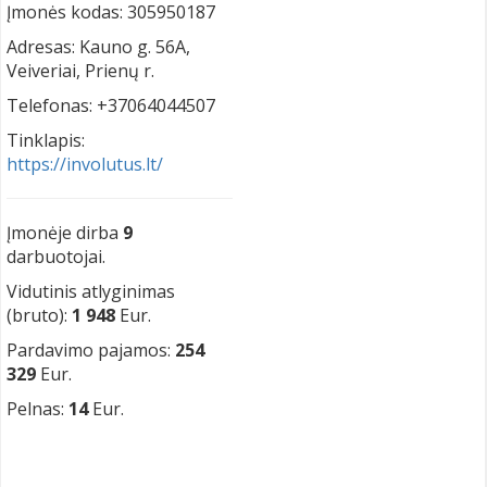
Įmonės kodas: 305950187
Adresas: Kauno g. 56A,
Veiveriai, Prienų r.
Telefonas: +37064044507
Tinklapis:
https://involutus.lt/
Įmonėje dirba
9
darbuotojai.
Vidutinis atlyginimas
(bruto):
1 948
Eur.
Pardavimo pajamos:
254
329
Eur.
Pelnas:
14
Eur.