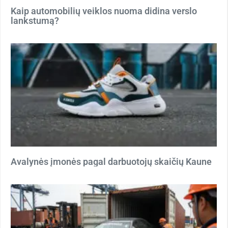
Kaip automobilių veiklos nuoma didina verslo
lankstumą?
Avalynės įmonės pagal darbuotojų skaičių Kaune