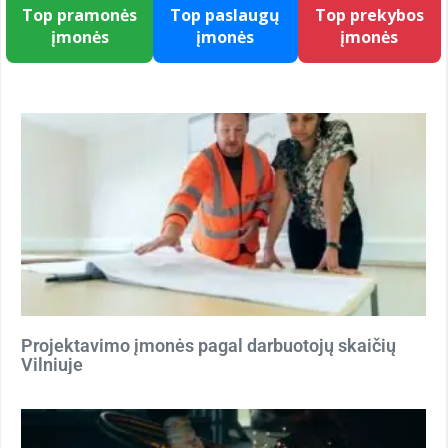
Top pramonės
Top paslaugų
Top prekybos
įmonės
įmonės
įmonės
Projektavimo įmonės pagal darbuotojų skaičių
Vilniuje