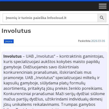
Search Button
Search
for:
Involutus
Paskelbta
2026-03-06
Įmonė
Involutus
– UAB „Involutus“ – kontraktinis gamintojas,
kuris specializuojasi aukštos kokybės maisto papildų
gamyboje. Didžiuojamės savo išskirtiniais
konkurenciniais pranašumais, išskiriančiais mus
pramonėje. UAB „Involutus“ specializuojasi miltelių ir
kapsulių gamyboje, siūlydama platų formulių
asortimentą, pritaikytą jūsų prekės ženklo poreikiams.
Konkurenciniai pranašumai: Maži serijų dydžiai: siūlome
mažus partijų dydžius, užtikrindami individualų dėmesį
jūsų unikaliems reikalavimams. Trumpas gamybos