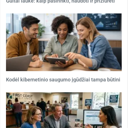
Gultai lauke: kaip pasirinkti, naudoti ir prižiūrėti
Kodėl kibernetinio saugumo įgūdžiai tampa būtini