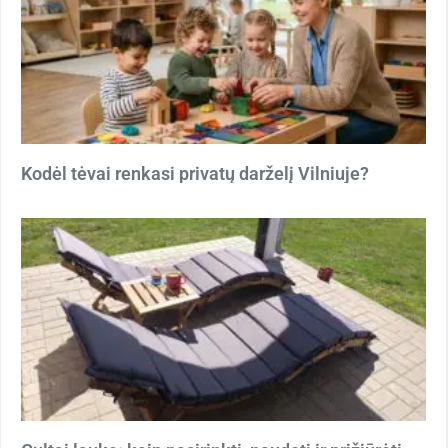
Kodėl tėvai renkasi privatų darželį Vilniuje?