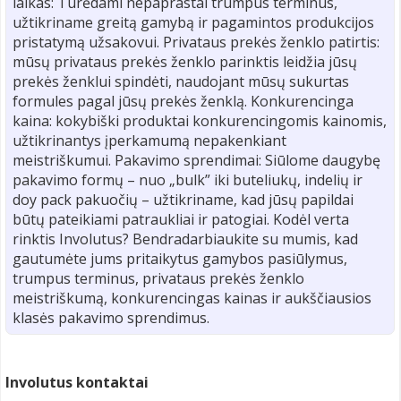
laikas: Turėdami nepaprastai trumpus terminus,
užtikriname greitą gamybą ir pagamintos produkcijos
pristatymą užsakovui. Privataus prekės ženklo patirtis:
mūsų privataus prekės ženklo parinktis leidžia jūsų
prekės ženklui spindėti, naudojant mūsų sukurtas
formules pagal jūsų prekės ženklą. Konkurencinga
kaina: kokybiški produktai konkurencingomis kainomis,
užtikrinantys įperkamumą nepakenkiant
meistriškumui. Pakavimo sprendimai: Siūlome daugybę
pakavimo formų – nuo „bulk” iki buteliukų, indelių ir
doy pack pakuočių – užtikriname, kad jūsų papildai
būtų pateikiami patraukliai ir patogiai. Kodėl verta
rinktis Involutus? Bendradarbiaukite su mumis, kad
gautumėte jums pritaikytus gamybos pasiūlymus,
trumpus terminus, privataus prekės ženklo
meistriškumą, konkurencingas kainas ir aukščiausios
klasės pakavimo sprendimus.
Involutus kontaktai