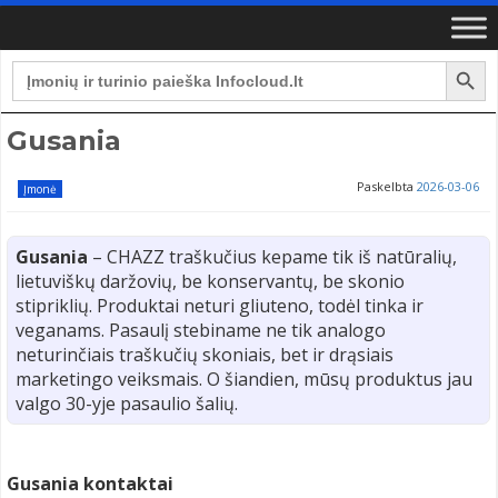
Search Button
Search
for:
Gusania
Paskelbta
2026-03-06
Įmonė
Gusania
– CHAZZ traškučius kepame tik iš natūralių,
lietuviškų daržovių, be konservantų, be skonio
stipriklių. Produktai neturi gliuteno, todėl tinka ir
veganams. Pasaulį stebiname ne tik analogo
neturinčiais traškučių skoniais, bet ir drąsiais
marketingo veiksmais. O šiandien, mūsų produktus jau
valgo 30-yje pasaulio šalių.
Gusania kontaktai