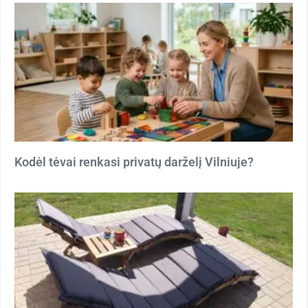
Kodėl tėvai renkasi privatų darželį Vilniuje?