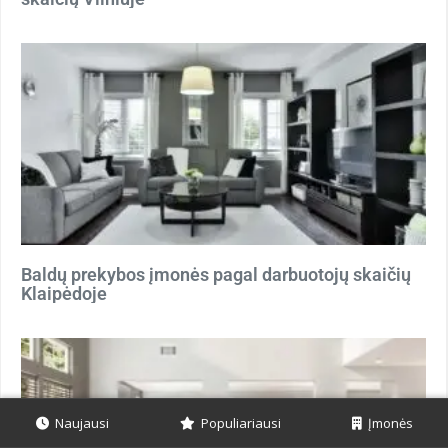
Baldų prekybos įmonės pagal darbuotojų skaičių
Klaipėdoje
Naujausi
Populiariausi
Įmonės