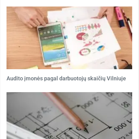
Audito įmonės pagal darbuotojų skaičių Vilniuje