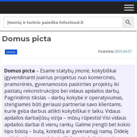
Search Button
Search
for:
Domus picta
Paskelbta
2025-06-07
Įmonė
Domus picta
– Esame statybų įmonė, kokybiškai
įgyvendinanti įvairius projektus nuo komercinės,
pramoninės, gyvenamosios paskirties projektų iki
pastatų rekonstrukcijos bei vidaus apdailos darbų.
Pagrindinis tikslas – darbų kokybė ir operatyvumas,
stengiamės būti geriausi partneriai savo klientams,
kurie geba darbus atlikti kokybiškai ir laiku. Vidaus
apdailos darbaiJūsų vizija – mūsų rūpestis! Visi vidaus
apdailos darbai iš vienų rankų. Galime įrengti bet kokio
tipo būstą – butą, kotedžą ar gyvenamąjį namą. Didelę