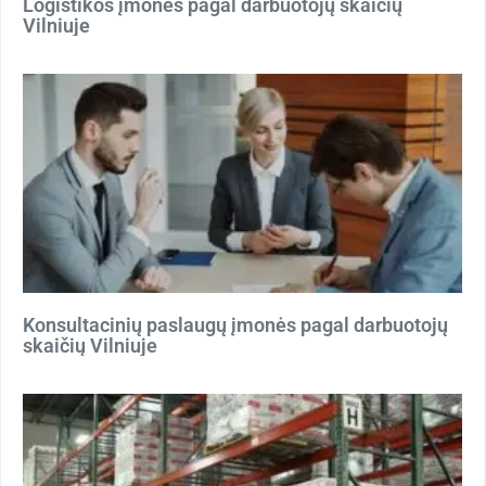
Logistikos įmonės pagal darbuotojų skaičių
Vilniuje
Konsultacinių paslaugų įmonės pagal darbuotojų
skaičių Vilniuje