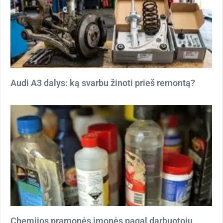
Audi A3 dalys: ką svarbu žinoti prieš remontą?
Chemijos pramonės įmonės pagal darbuotojų