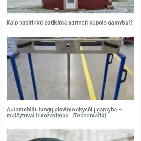
Kaip pasirinkti patikimą partnerį kupolo gamybai?
Automobilių langų plovimo skysčių gamyba –
maišytuvai ir dozavimas | [Teknomatik]