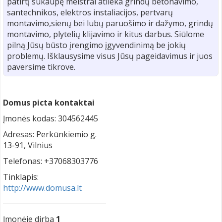
patirtį sukaupę meistrai atlieka grindų betonavimo,
santechnikos, elektros instaliacijos, pertvarų
montavimo,sienų bei lubų paruošimo ir dažymo, grindų
montavimo, plytelių klijavimo ir kitus darbus. Siūlome
pilną Jūsų būsto įrengimo įgyvendinimą be jokių
problemų. Išklausysime visus Jūsų pageidavimus ir juos
paversime tikrove.
Domus picta kontaktai
Įmonės kodas: 304562445
Adresas: Perkūnkiemio g.
13-91, Vilnius
Telefonas: +37068303776
Tinklapis:
http://www.domusa.lt
Įmonėje dirba
1