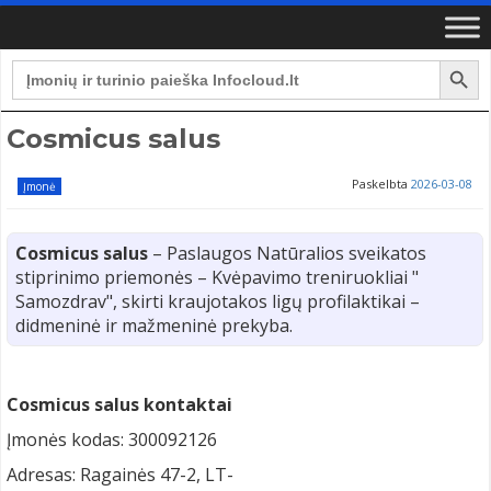
Search Button
Search
for:
Cosmicus salus
Paskelbta
2026-03-08
Įmonė
Cosmicus salus
– Paslaugos Natūralios sveikatos
stiprinimo priemonės – Kvėpavimo treniruokliai "
Samozdrav", skirti kraujotakos ligų profilaktikai –
didmeninė ir mažmeninė prekyba.
Cosmicus salus kontaktai
Įmonės kodas: 300092126
Adresas: Ragainės 47-2, LT-