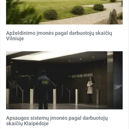
Apželdinimo įmonės pagal darbuotojų skaičių
Vilniuje
Apsaugos sistemų įmonės pagal darbuotojų
skaičių Klaipėdoje