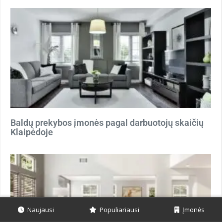
Baldų prekybos įmonės pagal darbuotojų skaičių
Klaipėdoje
Naujausi
Populiariausi
Įmonės