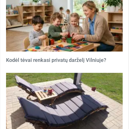
Kodėl tėvai renkasi privatų darželį Vilniuje?