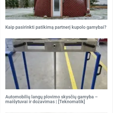
Kaip pasirinkti patikimą partnerį kupolo gamybai?
Automobilių langų plovimo skysčių gamyba –
maišytuvai ir dozavimas | [Teknomatik]