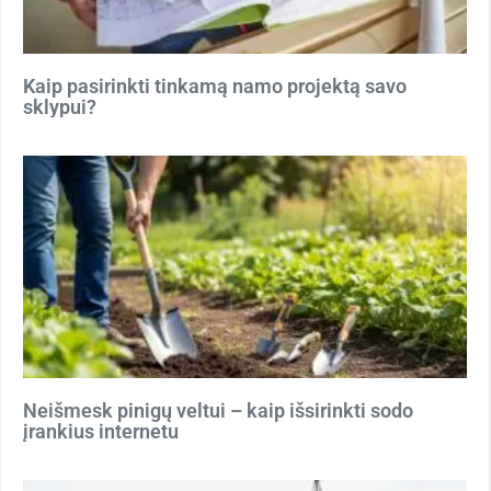
Kaip pasirinkti tinkamą namo projektą savo
sklypui?
Neišmesk pinigų veltui – kaip išsirinkti sodo
įrankius internetu