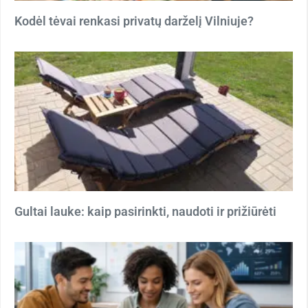
Kodėl tėvai renkasi privatų darželį Vilniuje?
Gultai lauke: kaip pasirinkti, naudoti ir prižiūrėti