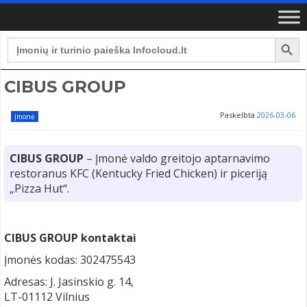
Search Button
Search
for:
CIBUS GROUP
Paskelbta
2026-03-06
Įmonė
CIBUS GROUP
– Įmonė valdo greitojo aptarnavimo
restoranus KFC (Kentucky Fried Chicken) ir piceriją
„Pizza Hut“.
CIBUS GROUP kontaktai
Įmonės kodas: 302475543
Adresas: J. Jasinskio g. 14,
LT-01112 Vilnius