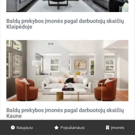
Baldų prekybos įmonės pagal darbuotojų skaičių
Klaipėdoje
Baldų prekybos įmonės pagal darbuotojų skaičių
Kaune
Naujausi
Populiariausi
Įmonės