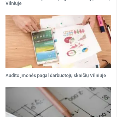
Vilniuje
Audito įmonės pagal darbuotojų skaičių Vilniuje