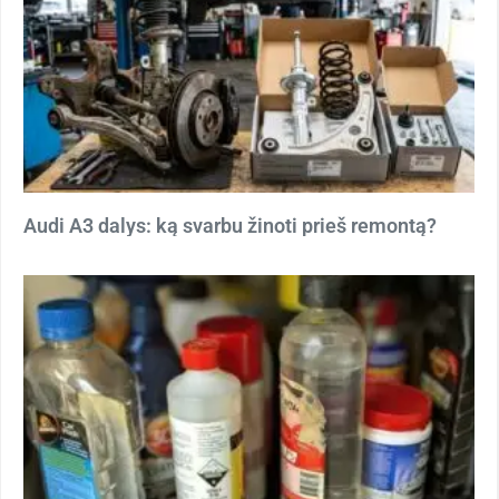
Audi A3 dalys: ką svarbu žinoti prieš remontą?