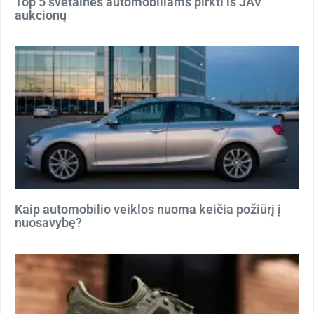
Top 5 svetainės automobiliams pirkti iš JAV
aukcionų
Kaip automobilio veiklos nuoma keičia požiūrį į
nuosavybę?