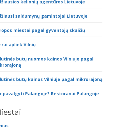
džiausios kelionių agentūros Lietuvoje
džiausi saldumynų gamintojai Lietuvoje
ropos miestai pagal gyventojų skaičių
erai aplink Vilnių
dutinės butų nuomos kainos Vilniuje pagal
krorajoną
dutinės butų kainos Vilniuje pagal mikrorajoną
r pavalgyti Palangoje? Restoranai Palangoje
iestai
lnius