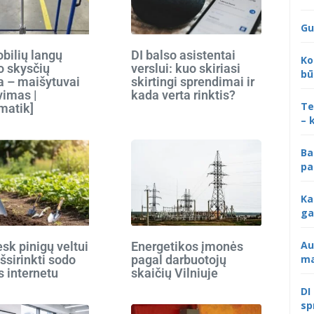
Gu
bilių langų
DI balso asistentai
Ko
o skysčių
verslui: kuo skiriasi
bū
 – maišytuvai
skirtingi sprendimai ir
vimas |
kada verta rinktis?
Te
matik]
– 
Ba
pa
Ka
ga
Au
k pinigų veltui
Energetikos įmonės
ma
išsirinkti sodo
pagal darbuotojų
s internetu
skaičių Vilniuje
DI
sp