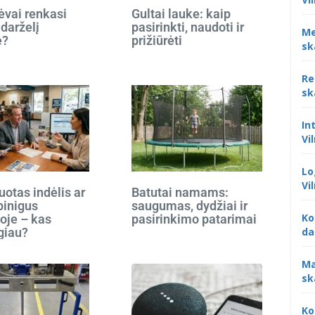
ėvai renkasi
Gultai lauke: kaip
 darželį
pasirinkti, naudoti ir
Me
e?
prižiūrėti
sk
Re
sk
In
Vi
Lo
Vi
otas indėlis ar
Batutai namams:
 pinigus
saugumas, dydžiai ir
Ko
oje – kas
pasirinkimo patarimai
giau?
da
Ma
sk
Ko