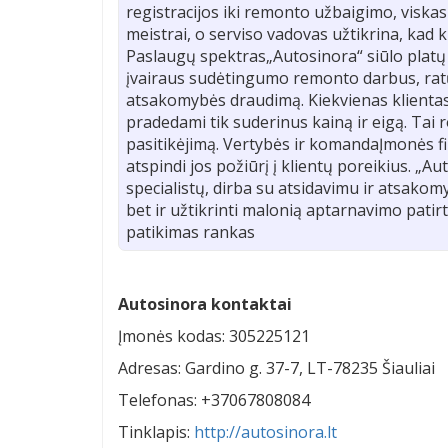
registracijos iki remonto užbaigimo, viskas
meistrai, o serviso vadovas užtikrina, kad k
Paslaugų spektras„Autosinora“ siūlo platų
įvairaus sudėtingumo remonto darbus, ratų
atsakomybės draudimą. Kiekvienas klientas
pradedami tik suderinus kainą ir eigą. Tai 
pasitikėjimą. Vertybės ir komandaĮmonės filo
atspindi jos požiūrį į klientų poreikius. „A
specialistų, dirba su atsidavimu ir atsakom
bet ir užtikrinti malonią aptarnavimo patir
patikimas rankas
Autosinora kontaktai
Įmonės kodas: 305225121
Adresas: Gardino g. 37-7, LT-78235 Šiauliai
Telefonas: +37067808084
Tinklapis:
http://autosinora.lt