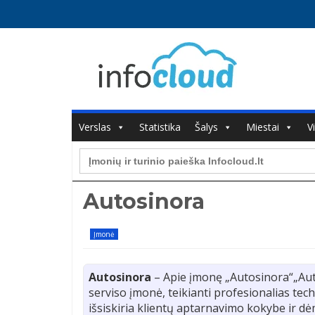
Verslas
Statistika
Šalys
Miestai
V
Search
for:
Autosinora
Įmonė
Autosinora
– Apie įmonę „Autosinora“„Auto
serviso įmonė, teikianti profesionalias te
išsiskiria klientų aptarnavimo kokybe ir d