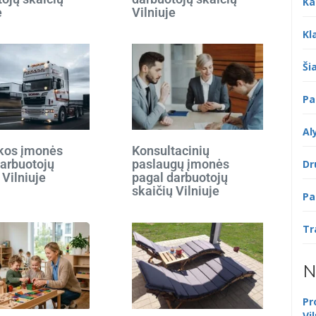
Ka
e
Vilniuje
Kl
Šia
Pa
Al
ikos įmonės
Konsultacinių
darbuotojų
paslaugų įmonės
Dr
 Vilniuje
pagal darbuotojų
skaičių Vilniuje
Pa
Tr
N
Pr
Vi