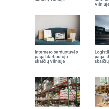
Vilniuj
Interneto parduotuvės
Logist
pagal darbuotojų
pagal 
skaičių Vilniuje
skaičių