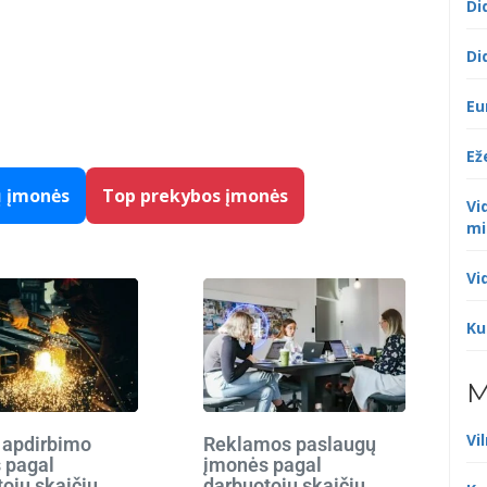
Di
Di
Eu
Ež
ų įmonės
Top prekybos įmonės
Vi
mi
Vi
Ku
M
Vi
 apdirbimo
Reklamos paslaugų
 pagal
įmonės pagal
ojų skaičių
darbuotojų skaičių