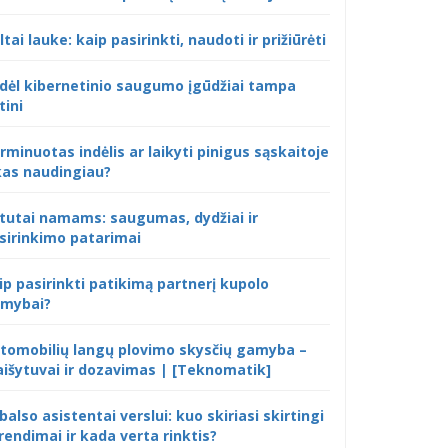
ltai lauke: kaip pasirinkti, naudoti ir prižiūrėti
dėl kibernetinio saugumo įgūdžiai tampa
tini
rminuotas indėlis ar laikyti pinigus sąskaitoje
kas naudingiau?
tutai namams: saugumas, dydžiai ir
sirinkimo patarimai
ip pasirinkti patikimą partnerį kupolo
mybai?
tomobilių langų plovimo skysčių gamyba –
išytuvai ir dozavimas | [Teknomatik]
 balso asistentai verslui: kuo skiriasi skirtingi
rendimai ir kada verta rinktis?