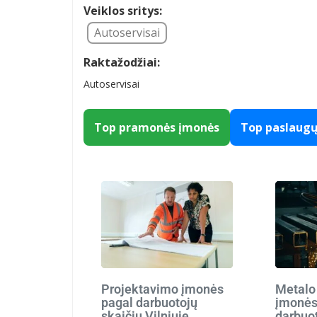
Veiklos sritys:
Autoservisai
Raktažodžiai:
Autoservisai
Top pramonės įmonės
Top paslaug
Projektavimo įmonės
Metalo
pagal darbuotojų
įmonės
skaičių Vilniuje
darbuot