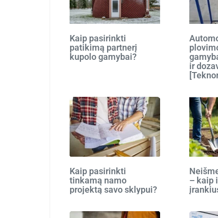
Kaip pasirinkti
Automo
patikimą partnerį
plovim
kupolo gamybai?
gamyba
ir doza
[Tekno
Kaip pasirinkti
Neišmes
tinkamą namo
– kaip 
projektą savo sklypui?
įrankiu