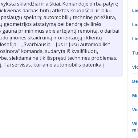
 vyksta sklandžiai ir aiškiai. Komandoje dirba patyrę
iekvienas darbas būtų atliktas kruopščiai ir laiku.
Li
 paslaugų spektrą: automobilių techninę priežiūrą,
 geometrijos atstatymą bei bendrą civilinės
Li
 gauna priminimus apie artėjantį remontą, o darbai
rodo įmonės skaidrumą ir orientaciją į klientų
Li
sofija – „Svarbiausia – Jūs ir Jūsų automobilis!“ –
utosinora“ komanda, sudaryta iš kvalifikuotų
Tu
ybe, siekdama ne tik išspręsti technines problemas,
tį. Tai servisas, kuriame automobilis patenka į
Vi
De
Mi
Vi
Vi
mi