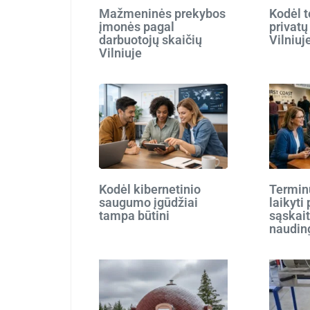
Mažmeninės prekybos
Kodėl t
įmonės pagal
privatų
darbuotojų skaičių
Vilniuj
Vilniuje
Kodėl kibernetinio
Terminu
saugumo įgūdžiai
laikyti
tampa būtini
sąskait
naudin