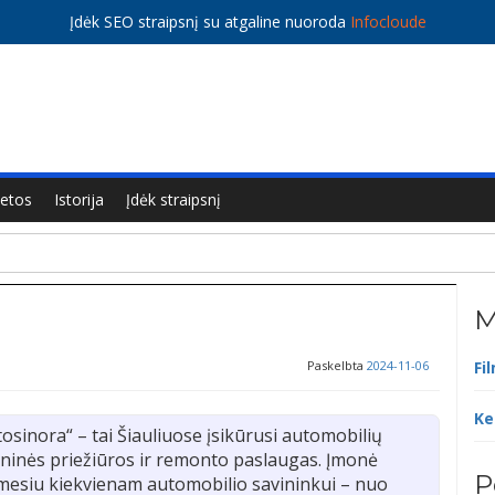
Įdėk SEO straipsnį su atgaline nuoroda
Infocloude
ietos
Istorija
Įdėk straipsnį
M
Paskelbta
2024-11-06
Fi
Ke
sinora“ – tai Šiauliuose įsikūrusi automobilių
chninės priežiūros ir remonto paslaugas. Įmonė
P
ėmesiu kiekvienam automobilio savininkui – nuo