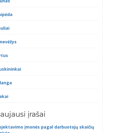
unas
aipėda
uliai
nevėžys
ytus
uskininkai
langa
akai
aujausi įrašai
ojektavimo įmonės pagal darbuotojų skaičių
lniuje