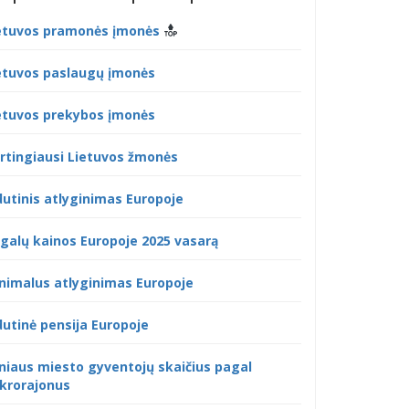
etuvos pramonės įmonės
etuvos paslaugų įmonės
etuvos prekybos įmonės
rtingiausi Lietuvos žmonės
dutinis atlyginimas Europoje
galų kainos Europoje 2025 vasarą
nimalus atlyginimas Europoje
dutinė pensija Europoje
lniaus miesto gyventojų skaičius pagal
krorajonus