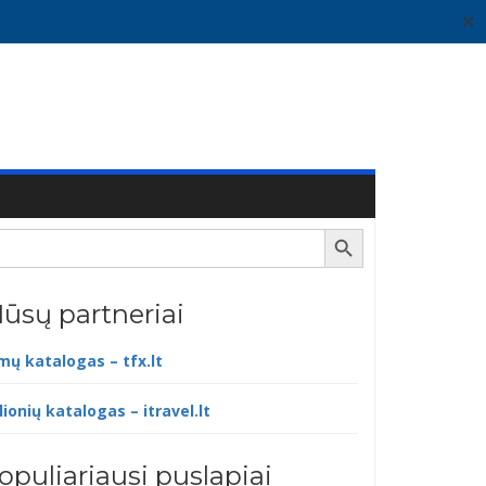
✕
Search Button
ūsų partneriai
lmų katalogas – tfx.lt
lionių katalogas – itravel.lt
opuliariausi puslapiai