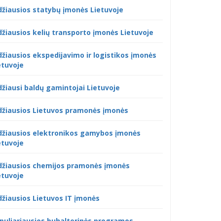
džiausios statybų įmonės Lietuvoje
džiausios kelių transporto įmonės Lietuvoje
džiausios ekspedijavimo ir logistikos įmonės
etuvoje
džiausi baldų gamintojai Lietuvoje
džiausios Lietuvos pramonės įmonės
džiausios elektronikos gamybos įmonės
etuvoje
džiausios chemijos pramonės įmonės
etuvoje
džiausios Lietuvos IT įmonės
puliariausios buhalterinės programos