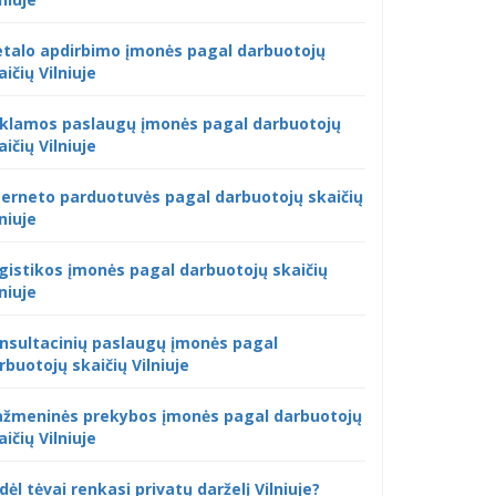
talo apdirbimo įmonės pagal darbuotojų
aičių Vilniuje
klamos paslaugų įmonės pagal darbuotojų
aičių Vilniuje
terneto parduotuvės pagal darbuotojų skaičių
lniuje
gistikos įmonės pagal darbuotojų skaičių
lniuje
nsultacinių paslaugų įmonės pagal
rbuotojų skaičių Vilniuje
žmeninės prekybos įmonės pagal darbuotojų
aičių Vilniuje
dėl tėvai renkasi privatų darželį Vilniuje?