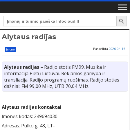
Search Button
Search
for:
Alytaus radijas
Paskelbta
2026-04-15
Įmonė
Alytaus radijas
– Radijo stotis FM99. Muzika ir
informacija Pietų Lietuvai. Reklamos gamyba ir
transliacija. Radijo programų ruošimas. Radijo stoties
dažniai: FM 99,00 MHz, UTB 70,04 MHz.
Alytaus radijas kontaktai
Įmonės kodas: 249694030
Adresas: Pulko g. 48, LT-