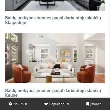
Baldų prekybos įmonės pagal darbuotojų skaičių
Klaipėdoje
Baldų prekybos įmonės pagal darbuotojų skaičių
Kaune
Naujausi
Populiariausi
Įmonės