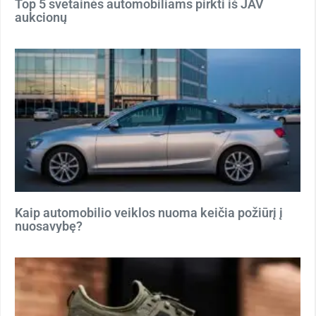
Top 5 svetainės automobiliams pirkti iš JAV
aukcionų
Kaip automobilio veiklos nuoma keičia požiūrį į
nuosavybę?