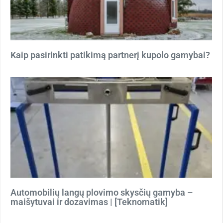
Kaip pasirinkti patikimą partnerį kupolo gamybai?
Automobilių langų plovimo skysčių gamyba –
maišytuvai ir dozavimas | [Teknomatik]