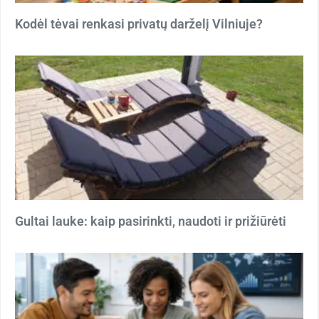
Kodėl tėvai renkasi privatų darželį Vilniuje?
Gultai lauke: kaip pasirinkti, naudoti ir prižiūrėti