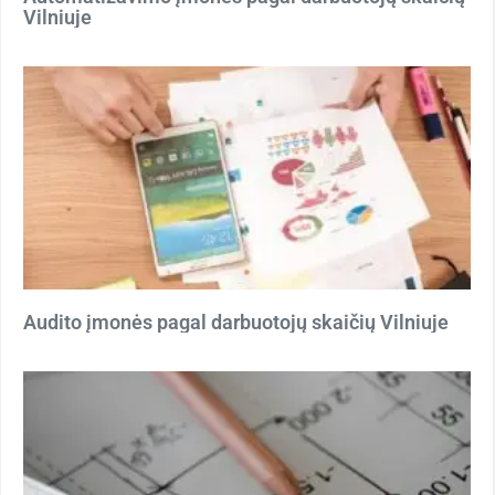
Vilniuje
Audito įmonės pagal darbuotojų skaičių Vilniuje