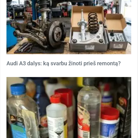
Audi A3 dalys: ką svarbu žinoti prieš remontą?