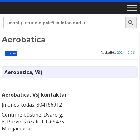
Search Button
Search
for:
Aerobatica
Paskelbta
2024-10-06
Įmonė
Aerobatica, VšĮ
–
Aerobatica, VšĮ kontaktai
Įmonės kodas: 304166912
Centrinė būstinė: Dvaro g.
8, Purviniškės k., LT-69475
Marijampolė