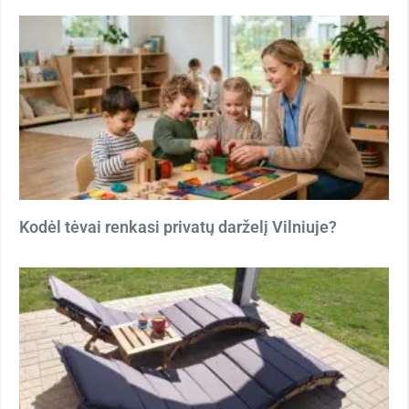
Kodėl tėvai renkasi privatų darželį Vilniuje?