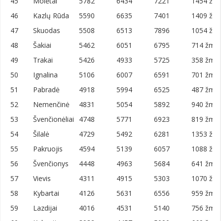
45
Molėtai
5782
6434
7221
1454 žm.
46
Kazlų Rūda
5590
6635
7401
1409 žm.
47
Skuodas
5508
6513
7896
1054 žm.
48
Šakiai
5462
6051
6795
714 žm./
49
Trakai
5426
4933
5725
358 žm./
50
Ignalina
5106
6007
6591
701 žm./
51
Pabradė
4918
5994
6525
487 žm./
52
Nemenčinė
4831
5054
5892
940 žm./
53
Švenčionėliai
4748
5771
6923
819 žm./
54
Šilalė
4729
5492
6281
1353 žm.
55
Pakruojis
4594
5139
6057
1088 žm.
56
Švenčionys
4448
4963
5684
641 žm./
57
Vievis
4311
4915
5303
1070 žm.
58
Kybartai
4126
5631
6556
959 žm./
59
Lazdijai
4016
4531
5140
756 žm./