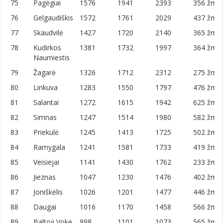
75
Pagėgiai
1576
1941
2393
356 žm./
76
Gelgaudiškis
1572
1761
2029
437 žm./
77
Skaudvilė
1427
1720
2140
365 žm./
78
Kudirkos
1381
1732
1997
364 žm./
Naumiestis
79
Žagarė
1326
1712
2312
275 žm./
80
Linkuva
1283
1550
1797
476 žm./
81
Salantai
1272
1615
1942
625 žm./
82
Simnas
1247
1514
1980
582 žm./
83
Priekulė
1245
1413
1725
502 žm./
84
Ramygala
1241
1581
1733
419 žm./
85
Veisiejai
1141
1430
1762
233 žm./
86
Jieznas
1047
1230
1476
402 žm./
87
Joniškėlis
1026
1201
1477
446 žm./
88
Daugai
1016
1170
1458
566 žm./
89
Baltoji Vokė
998
1101
1073
565 žm./