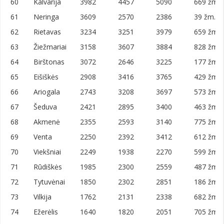
60
Kalvarija
3982
4457
5090
669 žm./
61
Neringa
3609
2570
2386
39 žm./k
62
Rietavas
3234
3251
3979
659 žm./
63
Žiežmariai
3158
3607
3884
828 žm./
64
Birštonas
3072
2646
3225
177 žm./
65
Eišiškės
2908
3416
3765
429 žm./
66
Ariogala
2743
3208
3697
573 žm./
67
Šeduva
2421
2895
3400
463 žm./
68
Akmenė
2355
2593
3140
775 žm./
69
Venta
2250
2392
3412
612 žm./
70
Viekšniai
2249
1938
2270
599 žm./
71
Rūdiškės
1985
2300
2559
487 žm./
72
Tytuvėnai
1850
2302
2851
186 žm./
73
Vilkija
1762
2131
2338
682 žm./
74
Ežerėlis
1640
1820
2051
705 žm./