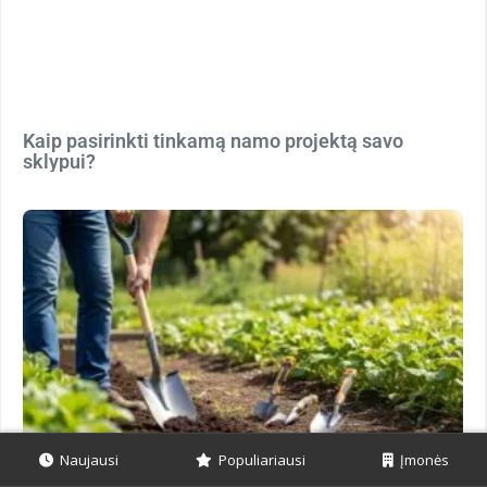
Kaip pasirinkti tinkamą namo projektą savo
sklypui?
Naujausi
Populiariausi
Įmonės