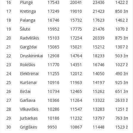
16
Plungė
17543
20041
23436
1422 žm.
17
Kretinga
17249
19010
21423
850 žm./
18
Palanga
16746
15732
17623
1462 žm.
19
Šilutė
15952
17775
21476
1070 žm.
20
Radviliškis
15103
17254
20339
875 žm./
21
Gargždai
15065
15021
15212
1307 žm.
22
Druskininkai
12908
14764
18233
503 žm./
23
Rokiškis
11770
14351
16746
1027 žm.
24
Elektrėnai
11255
12012
14050
490 žm./
25
Kuršėnai
10916
11963
14197
925 žm./
26
Biržai
10734
12465
15262
651 žm./
27
Garliava
10366
11264
13322
2633 žm.
28
Vilkaviškis
10286
11547
13283
1251 žm.
29
Jurbarkas
10186
11232
13797
763 žm./
30
Grigiškės
9950
10867
11448
1523 žm.