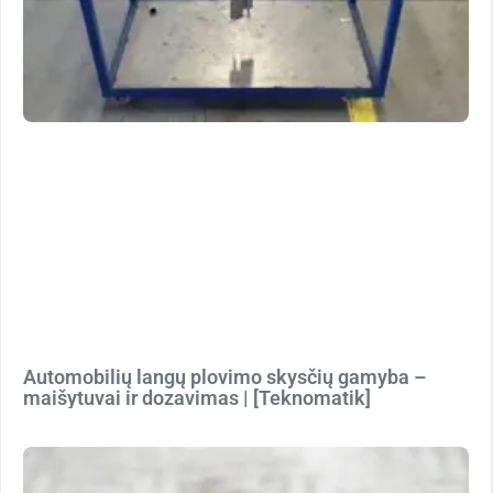
Automobilių langų plovimo skysčių gamyba –
maišytuvai ir dozavimas | [Teknomatik]