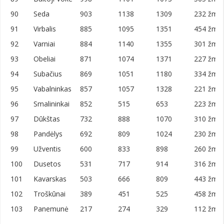
90
Seda
903
1138
1309
232 žm./
91
Virbalis
885
1095
1351
454 žm./
92
Varniai
884
1140
1355
301 žm./
93
Obeliai
871
1074
1371
227 žm./
94
Subačius
869
1051
1180
334 žm./
95
Vabalninkas
857
1057
1328
221 žm./
96
Smalininkai
852
515
653
223 žm./
97
Dūkštas
732
888
1070
310 žm./
98
Pandėlys
692
809
1024
230 žm./
99
Užventis
600
833
898
260 žm./
100
Dusetos
531
717
914
316 žm./
101
Kavarskas
503
666
809
443 žm./
102
Troškūnai
389
451
525
458 žm./
103
Panemunė
217
274
329
112 žm./