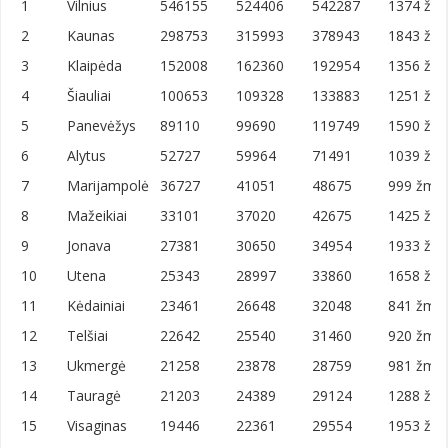
Tankum
Eilė
Miestas
2021 m.
2011 m.
2001 m.
1
Vilnius
546155
524406
542287
1374 žm.
(2019)
2
Kaunas
298753
315993
378943
1843 žm.
3
Klaipėda
152008
162360
192954
1356 žm.
4
Šiauliai
100653
109328
133883
1251 žm.
5
Panevėžys
89110
99690
119749
1590 žm.
6
Alytus
52727
59964
71491
1039 žm.
7
Marijampolė
36727
41051
48675
999 žm./
8
Mažeikiai
33101
37020
42675
1425 žm.
9
Jonava
27381
30650
34954
1933 žm.
10
Utena
25343
28997
33860
1658 žm.
11
Kėdainiai
23461
26648
32048
841 žm./
12
Telšiai
22642
25540
31460
920 žm./
13
Ukmergė
21258
23878
28759
981 žm./
14
Tauragė
21203
24389
29124
1288 žm.
15
Visaginas
19446
22361
29554
1953 žm.