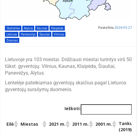
Paskelbta
2024-05-27
Statistika
Alytus
Kaunas
Klaipėda
Lietuva
Panevėžys
Šiauliai
Vilnius
Žmonės
Lietuvoje yra 103 miestai. Didžiausi miestai turintys virš 50
tūkst. gyventojų: Vilnius, Kaunas, Klaipėda, Šiauliai,
Panevėžys, Alytus.
Lentelėje pateikiamas gyventojų skaičius pagal Lietuvos
gyventojų surašymų duomenis.
Ieškoti:
Tankum
Eilė
Miestas
2021 m.
2011 m.
2001 m.
(2019)