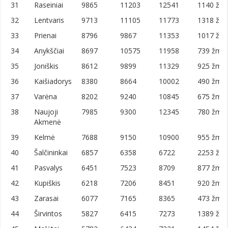
31
Raseiniai
9865
11203
12541
1140 žm.
32
Lentvaris
9713
11105
11773
1318 žm.
33
Prienai
8796
9867
11353
1017 žm.
34
Anykščiai
8697
10575
11958
739 žm./
35
Joniškis
8612
9899
11329
925 žm./
36
Kaišiadorys
8380
8664
10002
490 žm./
37
Varėna
8202
9240
10845
675 žm./
38
Naujoji
7985
9300
12345
780 žm./
Akmenė
39
Kelmė
7688
9150
10900
955 žm./
40
Šalčininkai
6857
6358
6722
2253 žm.
41
Pasvalys
6451
7523
8709
877 žm./
42
Kupiškis
6218
7206
8451
920 žm./
43
Zarasai
6077
7165
8365
473 žm./
44
Širvintos
5827
6415
7273
1389 žm.