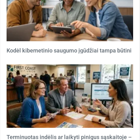
Kodėl kibernetinio saugumo įgūdžiai tampa būtini
Terminuotas indėlis ar laikyti pinigus sąskaitoje –