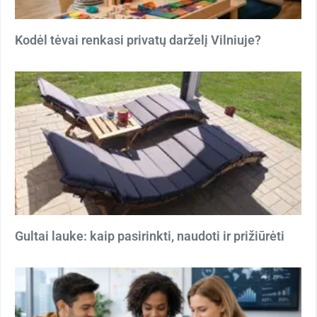
Kodėl tėvai renkasi privatų darželį Vilniuje?
Gultai lauke: kaip pasirinkti, naudoti ir prižiūrėti