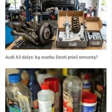
Audi A3 dalys: ką svarbu žinoti prieš remontą?