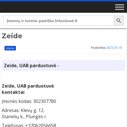
Search Button
Search
for:
Zeide
Paskelbta
2025-05-10
Įmonė
Zeide, UAB parduotuvė
–
Zeide, UAB parduotuvė
kontaktai
Įmonės kodas: 302307780
Adresas: Klevų g. 12,
Stanelių k., Plungės r.
Telefonas: +37062056658