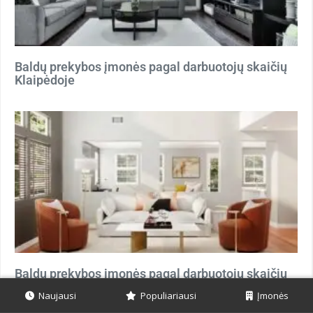
Baldų prekybos įmonės pagal darbuotojų skaičių
Klaipėdoje
Baldų prekybos įmonės pagal darbuotojų skaičių
Kaune
Naujausi
Populiariausi
Įmonės