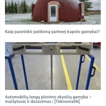
Kaip pasirinkti patikimą partnerį kupolo gamybai?
Automobilių langų plovimo skysčių gamyba –
maišytuvai ir dozavimas | [Teknomatik]