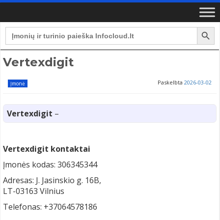
Search Button
Search
for:
Vertexdigit
Paskelbta
2026-03-02
Įmonė
Vertexdigit
–
Vertexdigit kontaktai
Įmonės kodas: 306345344
Adresas: J. Jasinskio g. 16B,
LT-03163 Vilnius
Telefonas: +37064578186