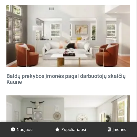
Baldų prekybos įmonės pagal darbuotojų skaičių
Kaune
Naujausi
Populiariausi
Įmonės