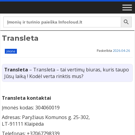
Search Button
Search
for:
Transleta
Paskelbta
2026-04-26
Įmonė
Transleta
– Transleta – tai vertimų biuras, kuris taupo
Jūsų laiką ! Kodėl verta rinktis mus?
Transleta kontaktai
Įmonės kodas: 304060019
Adresas: Paryžiaus Komunos g. 25-302,
LT-91111 Klaipėda
Telefonas: +37067798339