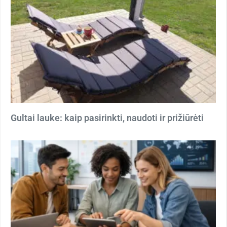
Gultai lauke: kaip pasirinkti, naudoti ir prižiūrėti