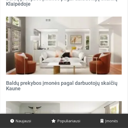
Klaipėdoje
Baldų prekybos įmonės pagal darbuotojų skaičių
Kaune
Naujausi
Populiariausi
Įmonės