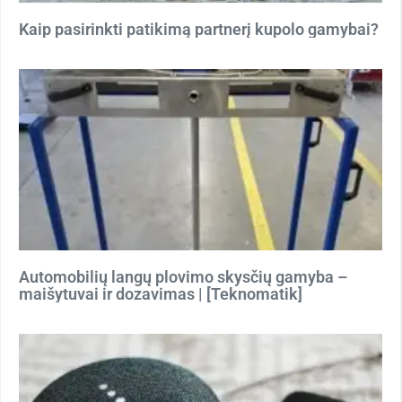
Kaip pasirinkti patikimą partnerį kupolo gamybai?
Automobilių langų plovimo skysčių gamyba –
maišytuvai ir dozavimas | [Teknomatik]