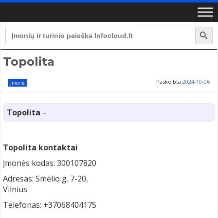
Search Button
Search
for:
Topolita
Paskelbta
2024-10-06
Įmonė
Topolita
–
Topolita kontaktai
Įmonės kodas: 300107820
Adresas: Smėlio g. 7-20,
Vilnius
Telefonas: +37068404175