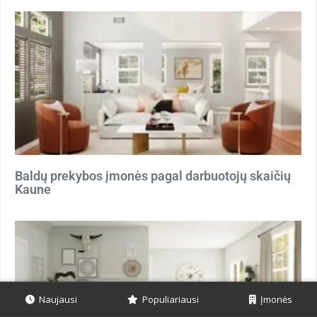
Baldų prekybos įmonės pagal darbuotojų skaičių
Kaune
Naujausi
Populiariausi
Įmonės