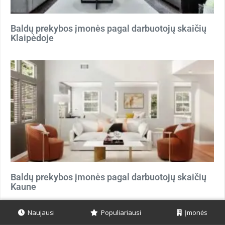
Baldų prekybos įmonės pagal darbuotojų skaičių
Klaipėdoje
Baldų prekybos įmonės pagal darbuotojų skaičių
Kaune
Naujausi
Populiariausi
Įmonės