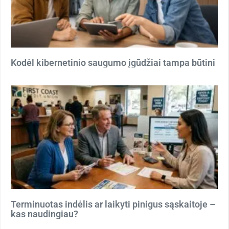
Kodėl kibernetinio saugumo įgūdžiai tampa būtini
Terminuotas indėlis ar laikyti pinigus sąskaitoje –
kas naudingiau?