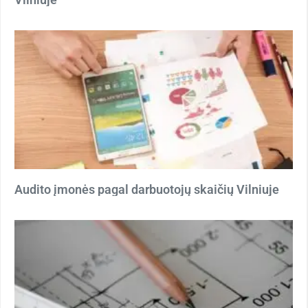
Audito įmonės pagal darbuotojų skaičių Vilniuje