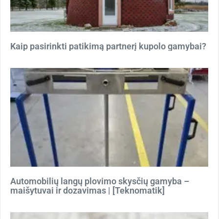
Kaip pasirinkti patikimą partnerį kupolo gamybai?
Automobilių langų plovimo skysčių gamyba –
maišytuvai ir dozavimas | [Teknomatik]