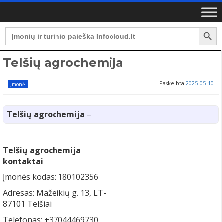
Search Button
Search
for:
Telšių agrochemija
Paskelbta
2025-05-10
Įmonė
Telšių agrochemija
–
Telšių agrochemija
kontaktai
Įmonės kodas: 180102356
Adresas: Mažeikių g. 13, LT-
87101 Telšiai
Telefonas: +37044469730