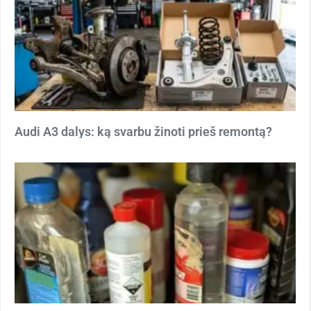
Audi A3 dalys: ką svarbu žinoti prieš remontą?