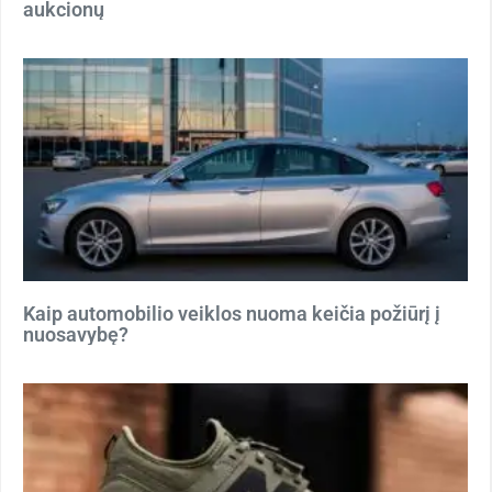
aukcionų
Kaip automobilio veiklos nuoma keičia požiūrį į
nuosavybę?