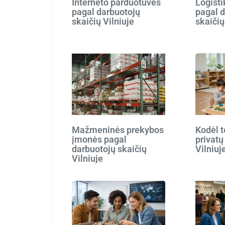
Interneto parduotuvės
Logist
pagal darbuotojų
pagal 
skaičių Vilniuje
skaičių
Mažmeninės prekybos
Kodėl t
įmonės pagal
privatų
darbuotojų skaičių
Vilniuj
Vilniuje