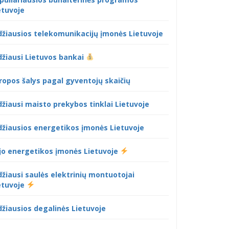
etuvoje
džiausios telekomunikacijų įmonės Lietuvoje
džiausi Lietuvos bankai
ropos šalys pagal gyventojų skaičių
džiausi maisto prekybos tinklai Lietuvoje
džiausios energetikos įmonės Lietuvoje
jo energetikos įmonės Lietuvoje
džiausi saulės elektrinių montuotojai
etuvoje
džiausios degalinės Lietuvoje