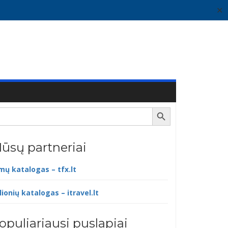
✕
Search Button
ūsų partneriai
lmų katalogas – tfx.lt
lionių katalogas – itravel.lt
opuliariausi puslapiai