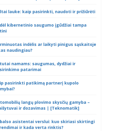
ltai lauke: kaip pasirinkti, naudoti ir prižiūrėti
dėl kibernetinio saugumo įgūdžiai tampa
tini
rminuotas indėlis ar laikyti pinigus sąskaitoje
kas naudingiau?
tutai namams: saugumas, dydžiai ir
sirinkimo patarimai
ip pasirinkti patikimą partnerį kupolo
mybai?
tomobilių langų plovimo skysčių gamyba –
išytuvai ir dozavimas | [Teknomatik]
 balso asistentai verslui: kuo skiriasi skirtingi
rendimai ir kada verta rinktis?