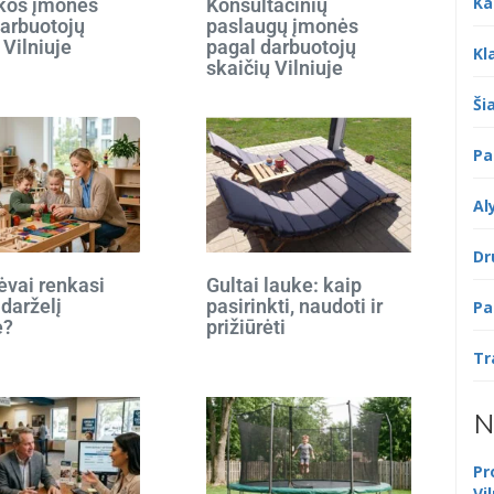
Ka
ikos įmonės
Konsultacinių
darbuotojų
paslaugų įmonės
 Vilniuje
pagal darbuotojų
Kl
skaičių Vilniuje
Šia
Pa
Al
Dr
ėvai renkasi
Gultai lauke: kaip
 darželį
pasirinkti, naudoti ir
Pa
e?
prižiūrėti
Tr
N
Pr
Vi