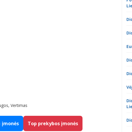
Li
Di
Di
Eu
Di
Di
Vė
Di
ugos, Vertimas
Li
Di
ų įmonės
Top prekybos įmonės