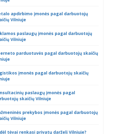
talo apdirbimo įmonės pagal darbuotojų
aičių Vilniuje
klamos paslaugų įmonės pagal darbuotojų
aičių Vilniuje
terneto parduotuvės pagal darbuotojų skaičių
lniuje
gistikos įmonės pagal darbuotojų skaičių
lniuje
nsultacinių paslaugų įmonės pagal
rbuotojų skaičių Vilniuje
žmeninės prekybos įmonės pagal darbuotojų
aičių Vilniuje
dėl tėvai renkasi privatų darželį Vilniuje?