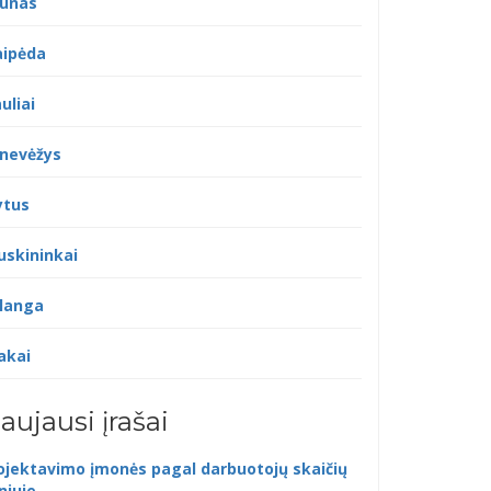
unas
aipėda
uliai
nevėžys
ytus
uskininkai
langa
akai
aujausi įrašai
ojektavimo įmonės pagal darbuotojų skaičių
lniuje