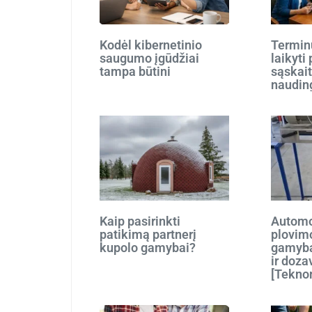
Kodėl kibernetinio
Terminu
saugumo įgūdžiai
laikyti
tampa būtini
sąskait
naudin
Kaip pasirinkti
Automo
patikimą partnerį
plovim
kupolo gamybai?
gamyba
ir doza
[Tekno