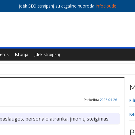
Įdėk SEO straipsnį su atgaline nuoroda
Infocloude
ietos
Istorija
Įdėk straipsnį
M
Paskelbta
2026-04-26
Fi
Ke
aslaugos, personalo atranka, įmonių steigimas.
P