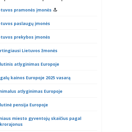
etuvos pramonės įmonės
etuvos paslaugų įmonės
etuvos prekybos įmonės
rtingiausi Lietuvos žmonės
dutinis atlyginimas Europoje
galų kainos Europoje 2025 vasarą
nimalus atlyginimas Europoje
dutinė pensija Europoje
lniaus miesto gyventojų skaičius pagal
krorajonus