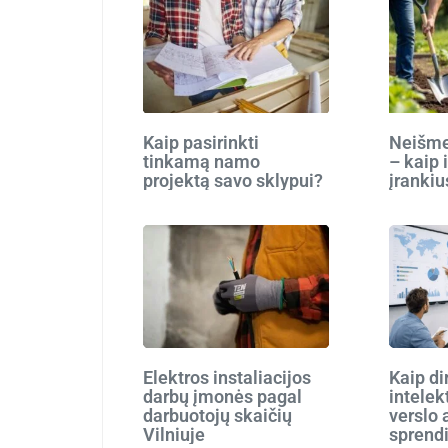
Kaip pasirinkti
Neišmes
tinkamą namo
– kaip 
projektą savo sklypui?
įrankiu
Elektros instaliacijos
Kaip di
darbų įmonės pagal
intelek
darbuotojų skaičių
verslo 
Vilniuje
sprend