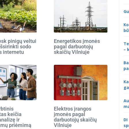
Gu
Ko
bū
k pinigų veltui
Energetikos įmonės
Te
išsirinkti sodo
pagal darbuotojų
– 
s internetu
skaičių Vilniuje
Ba
pa
Ka
ga
Au
ma
rbtinis
Elektros įrangos
tas keičia
įmonės pagal
analizę ir
darbuotojų skaičių
DI
imų priėmimą
Vilniuje
sp