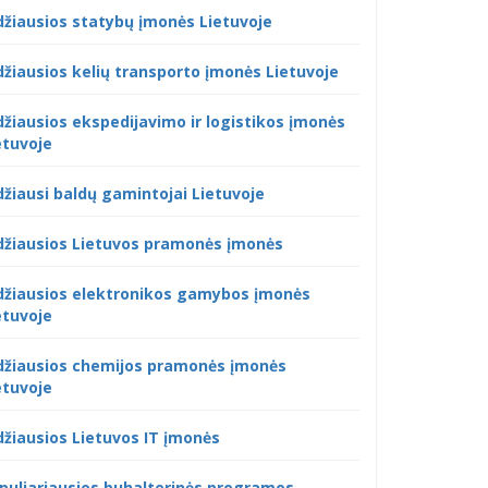
džiausios statybų įmonės Lietuvoje
džiausios kelių transporto įmonės Lietuvoje
džiausios ekspedijavimo ir logistikos įmonės
etuvoje
džiausi baldų gamintojai Lietuvoje
džiausios Lietuvos pramonės įmonės
džiausios elektronikos gamybos įmonės
etuvoje
džiausios chemijos pramonės įmonės
etuvoje
džiausios Lietuvos IT įmonės
puliariausios buhalterinės programos