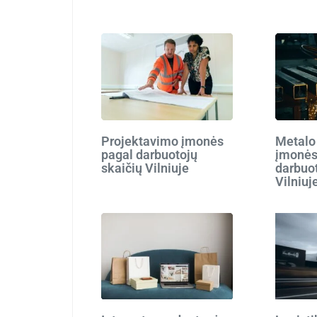
Projektavimo įmonės
Metalo
pagal darbuotojų
įmonės
skaičių Vilniuje
darbuot
Vilniuj