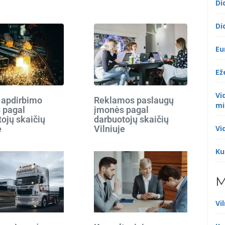
Di
Di
Eu
Ež
Vi
 apdirbimo
Reklamos paslaugų
mi
 pagal
įmonės pagal
ojų skaičių
darbuotojų skaičių
e
Vilniuje
Vi
Ku
M
Vi