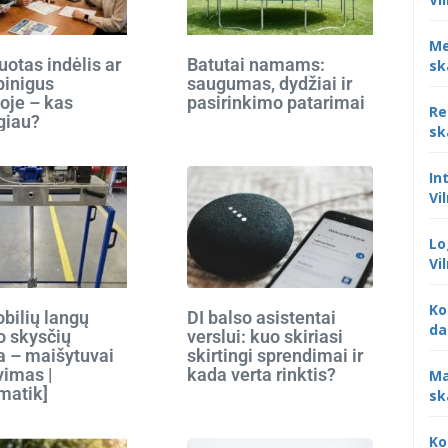
Me
otas indėlis ar
Batutai namams:
sk
 pinigus
saugumas, dydžiai ir
oje – kas
pasirinkimo patarimai
Re
giau?
sk
In
Vi
Lo
Vi
Ko
bilių langų
DI balso asistentai
da
o skysčių
verslui: kuo skiriasi
 – maišytuvai
skirtingi sprendimai ir
vimas |
kada verta rinktis?
Ma
matik]
sk
Ko