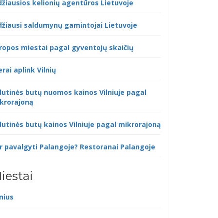
džiausios kelionių agentūros Lietuvoje
džiausi saldumynų gamintojai Lietuvoje
ropos miestai pagal gyventojų skaičių
erai aplink Vilnių
dutinės butų nuomos kainos Vilniuje pagal
krorajoną
dutinės butų kainos Vilniuje pagal mikrorajoną
r pavalgyti Palangoje? Restoranai Palangoje
iestai
lnius