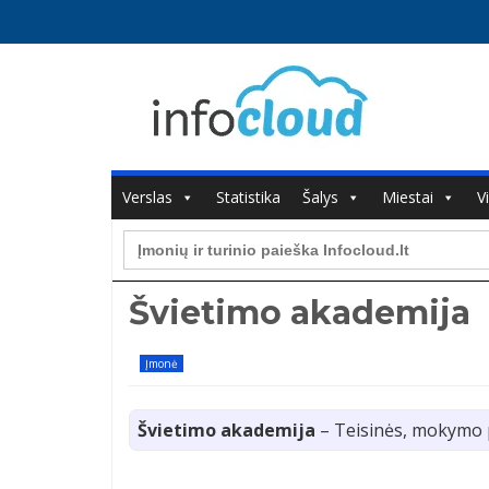
Verslas
Statistika
Šalys
Miestai
V
Search
for:
Švietimo akademija
Įmonė
Švietimo akademija
– Teisinės, mokymo p