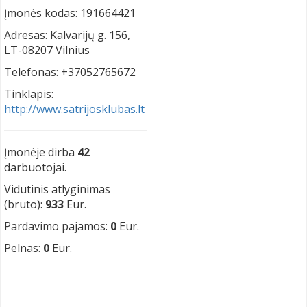
Įmonės kodas: 191664421
Adresas: Kalvarijų g. 156,
LT-08207 Vilnius
Telefonas: +37052765672
Tinklapis:
http://www.satrijosklubas.lt
Įmonėje dirba
42
darbuotojai.
Vidutinis atlyginimas
(bruto):
933
Eur.
Pardavimo pajamos:
0
Eur.
Pelnas:
0
Eur.