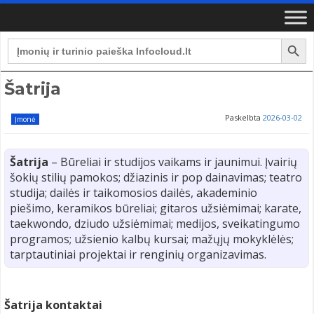
Search Button
Search
for:
Šatrija
Paskelbta
2026-03-02
Įmonė
Šatrija
– Būreliai ir studijos vaikams ir jaunimui. Įvairių
šokių stilių pamokos; džiazinis ir pop dainavimas; teatro
studija; dailės ir taikomosios dailės, akademinio
piešimo, keramikos būreliai; gitaros užsiėmimai; karate,
taekwondo, dziudo užsiėmimai; medijos, sveikatingumo
programos; užsienio kalbų kursai; mažųjų mokyklėlės;
tarptautiniai projektai ir renginių organizavimas.
Šatrija kontaktai