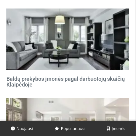
Baldų prekybos įmonės pagal darbuotojų skaičių
Klaipėdoje
Naujausi
Populiariausi
Įmonės