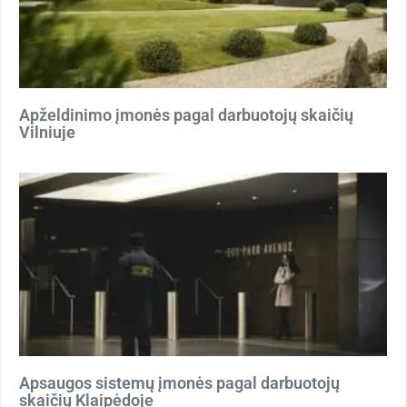
Apželdinimo įmonės pagal darbuotojų skaičių
Vilniuje
Apsaugos sistemų įmonės pagal darbuotojų
skaičių Klaipėdoje