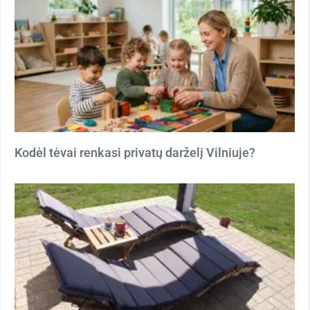
Kodėl tėvai renkasi privatų darželį Vilniuje?