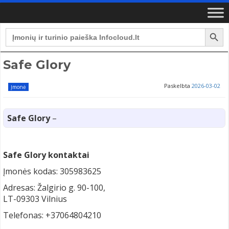
Search Button
Search
for:
Safe Glory
Paskelbta
2026-03-02
Įmonė
Safe Glory
–
Safe Glory kontaktai
Įmonės kodas: 305983625
Adresas: Žalgirio g. 90-100,
LT-09303 Vilnius
Telefonas: +37064804210