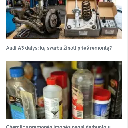
Audi A3 dalys: ką svarbu žinoti prieš remontą?
Chemijos pramonės įmonės pagal darbuotojų