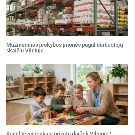
Mažmeninės prekybos įmonės pagal darbuotojų
skaičių Vilniuje
Kodėl tėvai renkasi privatų darželį Vilniuje?