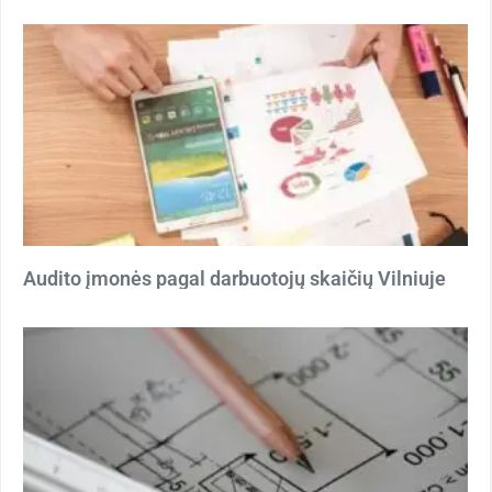
Audito įmonės pagal darbuotojų skaičių Vilniuje