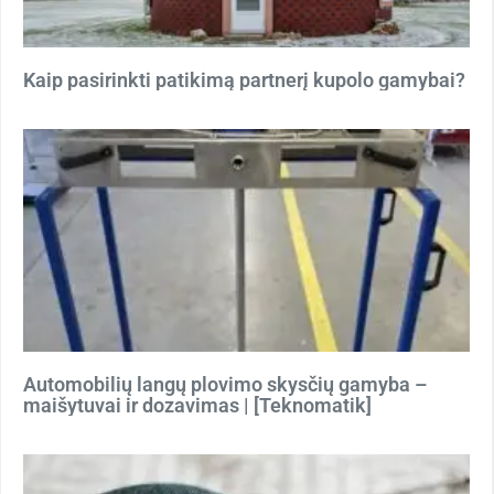
Kaip pasirinkti patikimą partnerį kupolo gamybai?
Automobilių langų plovimo skysčių gamyba –
maišytuvai ir dozavimas | [Teknomatik]