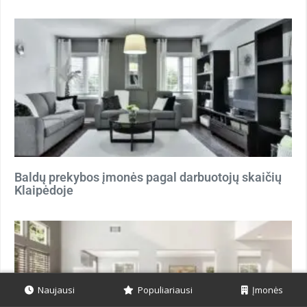
Baldų prekybos įmonės pagal darbuotojų skaičių
Klaipėdoje
Naujausi
Populiariausi
Įmonės