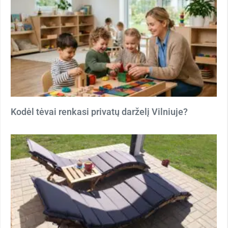
Kodėl tėvai renkasi privatų darželį Vilniuje?