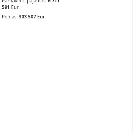
Pardavimo pajamos:
6 711
591
Eur.
Pelnas:
303 507
Eur.