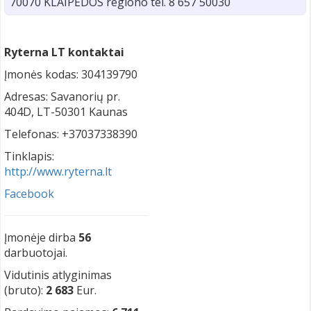
70070 KLAIPĖDOS regiono tel. 8 657 50030
Ryterna LT kontaktai
Įmonės kodas: 304139790
Adresas: Savanorių pr.
404D, LT-50301 Kaunas
Telefonas: +37037338390
Tinklapis:
http://www.ryterna.lt
Facebook
Įmonėje dirba
56
darbuotojai.
Vidutinis atlyginimas
(bruto):
2 683
Eur.