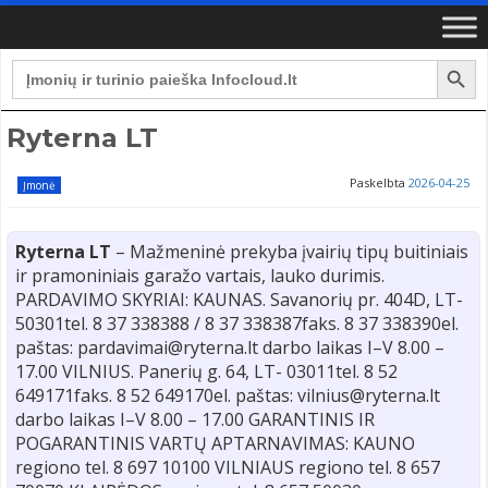
Search Button
Search
for:
Ryterna LT
Paskelbta
2026-04-25
Įmonė
Ryterna LT
– Mažmeninė prekyba įvairių tipų buitiniais
ir pramoniniais garažo vartais, lauko durimis.
PARDAVIMO SKYRIAI: KAUNAS. Savanorių pr. 404D, LT-
50301tel. 8 37 338388 / 8 37 338387faks. 8 37 338390el.
paštas: pardavimai@ryterna.lt darbo laikas I–V 8.00 –
17.00 VILNIUS. Panerių g. 64, LT- 03011tel. 8 52
649171faks. 8 52 649170el. paštas: vilnius@ryterna.lt
darbo laikas I–V 8.00 – 17.00 GARANTINIS IR
POGARANTINIS VARTŲ APTARNAVIMAS: KAUNO
regiono tel. 8 697 10100 VILNIAUS regiono tel. 8 657