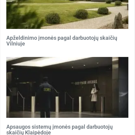
Apželdinimo įmonės pagal darbuotojų skaičių
Vilniuje
Apsaugos sistemų įmonės pagal darbuotojų
skaičių Klaipėdoje