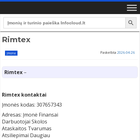
Search Button
Search
for:
Rimtex
Paskelbta
2026-04-26
Įmonė
Rimtex
–
Rimtex kontaktai
Įmonės kodas: 307657343
Adresas: Įmonė Finansai
Darbuotojai Skolos
Ataskaitos Tvarumas
Atsiliepimai Daugiau