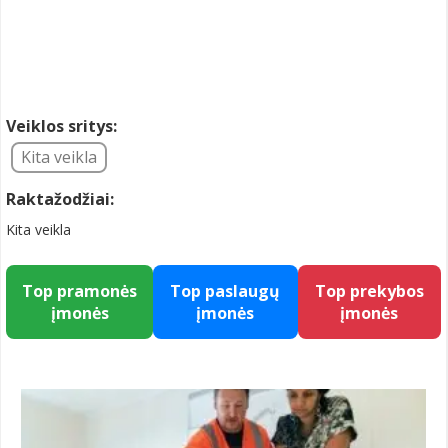
Veiklos sritys:
Kita veikla
Raktažodžiai:
Kita veikla
Top pramonės
Top paslaugų
Top prekybos
įmonės
įmonės
įmonės