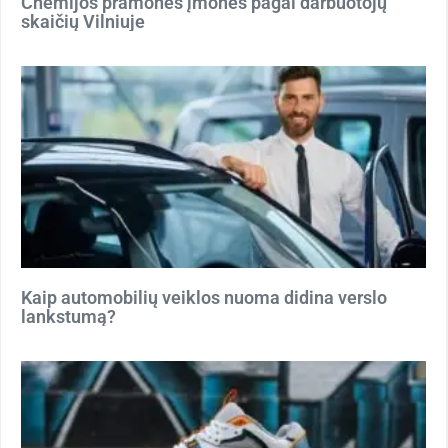
Chemijos pramonės įmonės pagal darbuotojų
skaičių Vilniuje
Kaip automobilių veiklos nuoma didina verslo
lankstumą?