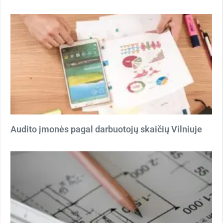
Audito įmonės pagal darbuotojų skaičių Vilniuje