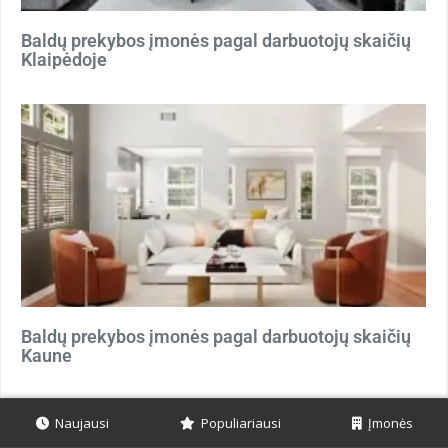
Baldų prekybos įmonės pagal darbuotojų skaičių
Klaipėdoje
Baldų prekybos įmonės pagal darbuotojų skaičių
Kaune
Naujausi
Populiariausi
Įmonės