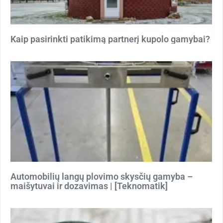
Kaip pasirinkti patikimą partnerį kupolo gamybai?
Automobilių langų plovimo skysčių gamyba –
maišytuvai ir dozavimas | [Teknomatik]