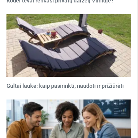
Kodėl tėvai renkasi privatų darželį Vilniuje?
Gultai lauke: kaip pasirinkti, naudoti ir prižiūrėti