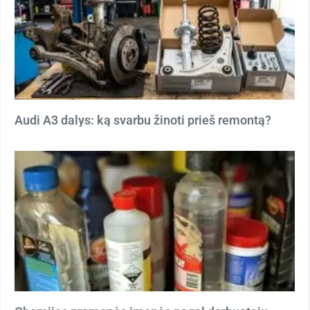
Audi A3 dalys: ką svarbu žinoti prieš remontą?