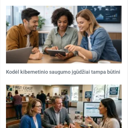
Kodėl kibernetinio saugumo įgūdžiai tampa būtini