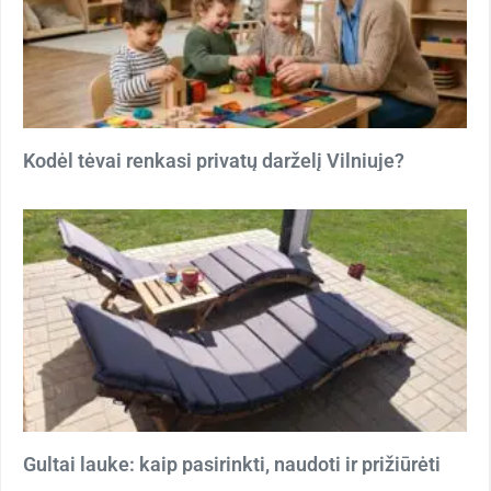
Kodėl tėvai renkasi privatų darželį Vilniuje?
Gultai lauke: kaip pasirinkti, naudoti ir prižiūrėti