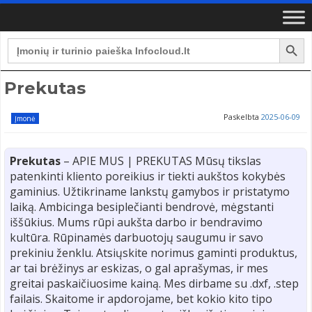
Search Button
Search
for:
Prekutas
Paskelbta
2025-06-09
Įmonė
Prekutas
– APIE MUS | PREKUTAS Mūsų tikslas
patenkinti kliento poreikius ir tiekti aukštos kokybės
gaminius. Užtikriname lankstų gamybos ir pristatymo
laiką. Ambicinga besiplečianti bendrovė, mėgstanti
iššūkius. Mums rūpi aukšta darbo ir bendravimo
kultūra. Rūpinamės darbuotojų saugumu ir savo
prekiniu ženklu. Atsiųskite norimus gaminti produktus,
ar tai brėžinys ar eskizas, o gal aprašymas, ir mes
greitai paskaičiuosime kainą. Mes dirbame su .dxf, .step
failais. Skaitome ir apdorojame, bet kokio kito tipo