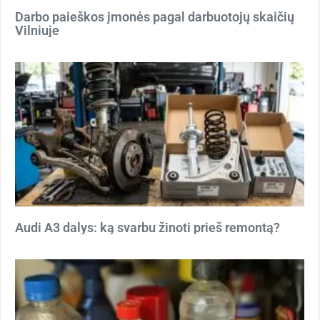
Darbo paieškos įmonės pagal darbuotojų skaičių
Vilniuje
Audi A3 dalys: ką svarbu žinoti prieš remontą?