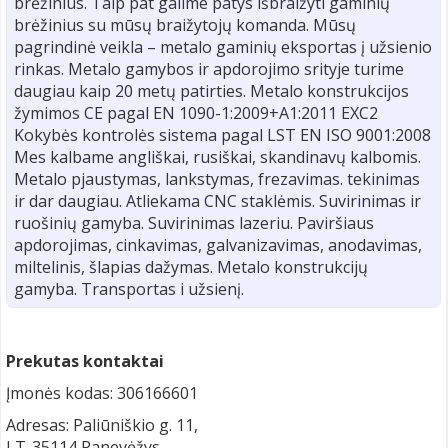
brėžinius. Taip pat galime patys išbraižyti gaminių
brėžinius su mūsų braižytojų komanda. Mūsų
pagrindinė veikla – metalo gaminių eksportas į užsienio
rinkas. Metalo gamybos ir apdorojimo srityje turime
daugiau kaip 20 metų patirties. Metalo konstrukcijos
žymimos CE pagal EN 1090-1:2009+A1:2011 EXC2
Kokybės kontrolės sistema pagal LST EN ISO 9001:2008
Mes kalbame angliškai, rusiškai, skandinavų kalbomis.
Metalo pjaustymas, lankstymas, frezavimas. tekinimas
ir dar daugiau. Atliekama CNC staklėmis. Suvirinimas ir
ruošinių gamyba. Suvirinimas lazeriu. Paviršiaus
apdorojimas, cinkavimas, galvanizavimas, anodavimas,
miltelinis, šlapias dažymas. Metalo konstrukcijų
gamyba. Transportas i užsienį.
Prekutas kontaktai
Įmonės kodas: 306166601
Adresas: Paliūniškio g. 11,
LT-35114 Panevėžys