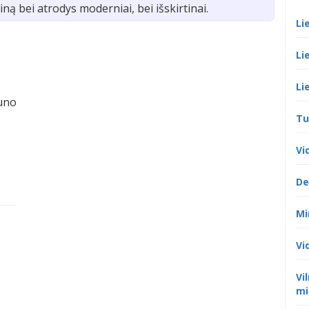
ainą bei atrodys moderniai, bei išskirtinai.
Li
Li
Li
auno
Tu
Vi
De
Mi
Vi
Vi
mi