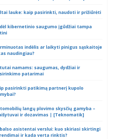
ltai lauke: kaip pasirinkti, naudoti ir prižiūrėti
dėl kibernetinio saugumo įgūdžiai tampa
tini
rminuotas indėlis ar laikyti pinigus sąskaitoje
kas naudingiau?
tutai namams: saugumas, dydžiai ir
sirinkimo patarimai
ip pasirinkti patikimą partnerį kupolo
mybai?
tomobilių langų plovimo skysčių gamyba –
išytuvai ir dozavimas | [Teknomatik]
 balso asistentai verslui: kuo skiriasi skirtingi
rendimai ir kada verta rinktis?