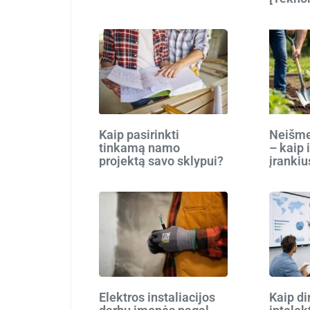
Kaip pasirinkti
Neišmes
tinkamą namo
– kaip 
projektą savo sklypui?
įrankiu
Elektros instaliacijos
Kaip di