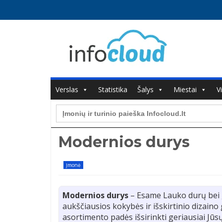
Verslas
Statistika
Šalys
Miestai
V
Search
for:
Modernios durys
Įmonė
Modernios durys
– Esame Lauko durų bei 
aukščiausios kokybės ir išskirtinio dizain
asortimento padės išsirinkti geriausiai Jūsų