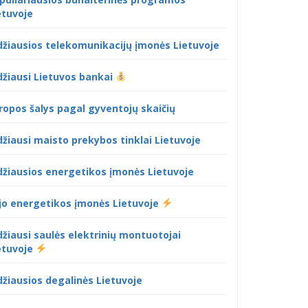
etuvoje
džiausios telekomunikacijų įmonės Lietuvoje
džiausi Lietuvos bankai
ropos šalys pagal gyventojų skaičių
džiausi maisto prekybos tinklai Lietuvoje
džiausios energetikos įmonės Lietuvoje
jo energetikos įmonės Lietuvoje
džiausi saulės elektrinių montuotojai
etuvoje
džiausios degalinės Lietuvoje