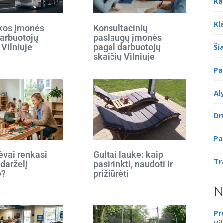
Ka
Kl
ikos įmonės
Konsultacinių
darbuotojų
paslaugų įmonės
 Vilniuje
pagal darbuotojų
Šia
skaičių Vilniuje
Pa
Al
Dr
Pa
ėvai renkasi
Gultai lauke: kaip
Tr
 darželį
pasirinkti, naudoti ir
e?
prižiūrėti
N
Pr
Vi