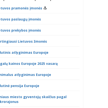
etuvos pramonės įmonės
etuvos paslaugų įmonės
etuvos prekybos įmonės
rtingiausi Lietuvos žmonės
dutinis atlyginimas Europoje
galų kainos Europoje 2025 vasarą
nimalus atlyginimas Europoje
dutinė pensija Europoje
lniaus miesto gyventojų skaičius pagal
krorajonus