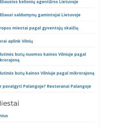
džiausios kelionių agentūros Lietuvoje
džiausi saldumynų gamintojai Lietuvoje
ropos miestai pagal gyventojų skaičių
erai aplink Vilnių
dutinės butų nuomos kainos Vilniuje pagal
krorajoną
dutinės butų kainos Vilniuje pagal mikrorajoną
r pavalgyti Palangoje? Restoranai Palangoje
iestai
lnius