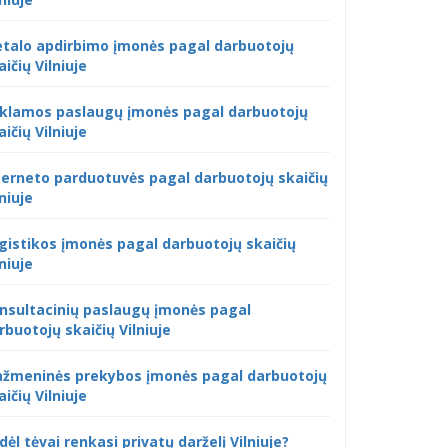
talo apdirbimo įmonės pagal darbuotojų
aičių Vilniuje
klamos paslaugų įmonės pagal darbuotojų
aičių Vilniuje
terneto parduotuvės pagal darbuotojų skaičių
lniuje
gistikos įmonės pagal darbuotojų skaičių
lniuje
nsultacinių paslaugų įmonės pagal
rbuotojų skaičių Vilniuje
žmeninės prekybos įmonės pagal darbuotojų
aičių Vilniuje
dėl tėvai renkasi privatų darželį Vilniuje?