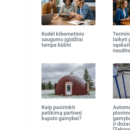
Kodėl kibernetinio
Terminu
saugumo įgūdžiai
laikyti
tampa būtini
sąskait
naudin
Kaip pasirinkti
Automo
patikimą partnerį
plovim
kupolo gamybai?
gamyba
ir doza
[Tekno