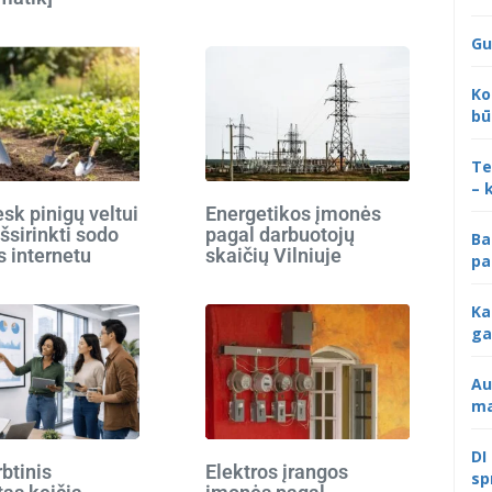
Gu
Ko
bū
Te
– 
k pinigų veltui
Energetikos įmonės
išsirinkti sodo
pagal darbuotojų
Ba
s internetu
skaičių Vilniuje
pa
Ka
ga
Au
ma
DI
rbtinis
Elektros įrangos
sp