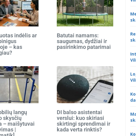
Me
sk
Re
otas indėlis ar
Batutai namams:
sk
 pinigus
saugumas, dydžiai ir
oje – kas
pasirinkimo patarimai
giau?
In
Vi
Lo
Vi
Ko
da
bilių langų
DI balso asistentai
Ma
o skysčių
verslui: kuo skiriasi
sk
 – maišytuvai
skirtingi sprendimai ir
vimas |
kada verta rinktis?
Ko
matik]