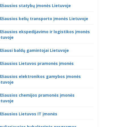
džiausios statybų įmonės Lietuvoje
džiausios kelių transporto įmonės Lietuvoje
džiausios ekspedijavimo ir logistikos įmonės
etuvoje
džiausi baldų gamintojai Lietuvoje
džiausios Lietuvos pramonės įmonės
džiausios elektronikos gamybos įmonės
etuvoje
džiausios chemijos pramonės įmonės
etuvoje
džiausios Lietuvos IT įmonės
puliariausios buhalterinės programos