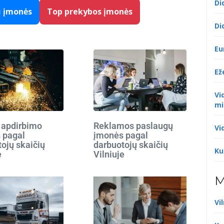
Di
ų įmonės
Top prekybos įmonės
Di
Eu
Ež
Vi
mi
 apdirbimo
Reklamos paslaugų
Vi
 pagal
įmonės pagal
ojų skaičių
darbuotojų skaičių
Ku
e
Vilniuje
M
Vi