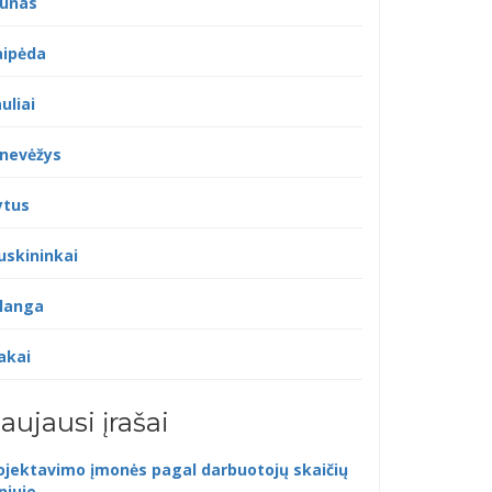
unas
aipėda
uliai
nevėžys
ytus
uskininkai
langa
akai
aujausi įrašai
ojektavimo įmonės pagal darbuotojų skaičių
lniuje