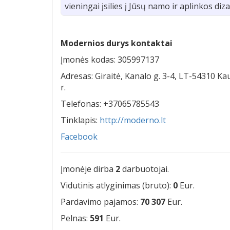
vieningai įsilies į Jūsų namo ir aplinkos diz
Modernios durys kontaktai
Įmonės kodas: 305997137
Adresas: Giraitė, Kanalo g. 3-4, LT-54310 K
r.
Telefonas: +37065785543
Tinklapis:
http://moderno.lt
Facebook
Įmonėje dirba
2
darbuotojai.
Vidutinis atlyginimas (bruto):
0
Eur.
Pardavimo pajamos:
70 307
Eur.
Pelnas:
591
Eur.