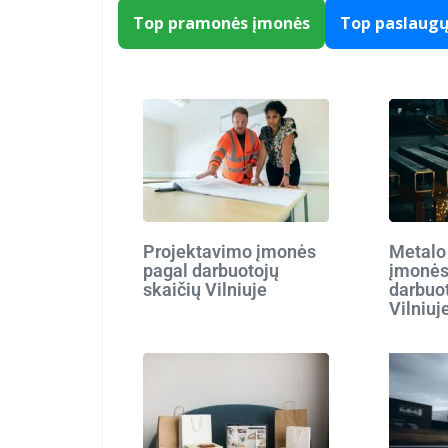
Top pramonės įmonės
Top paslaug
Projektavimo įmonės
Metalo
pagal darbuotojų
įmonės
skaičių Vilniuje
darbuot
Vilniuj