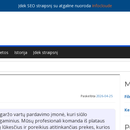
Įdėk SEO straipsnį su atgaline nuoroda
Infocloude
ietos
Istorija
Įdėk straipsnį
M
Paskelbta
2026-04-25
Fi
Ke
garžo vartų pardavimo įmonė, kuri siūlo
o gaminius. Mūsų profesionali komanda iš plataus
P
 lūkesčius ir poreikius atitinkančias prekes, kurios