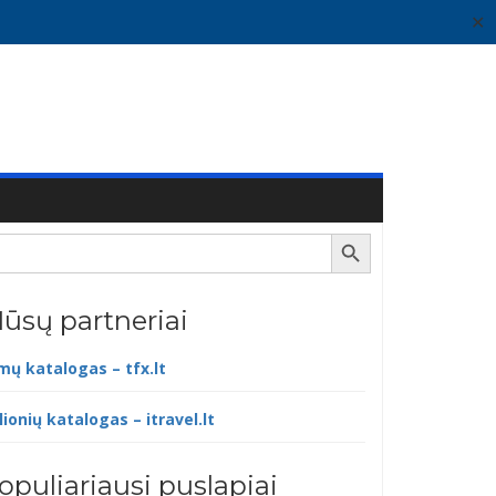
✕
Search Button
ūsų partneriai
lmų katalogas – tfx.lt
lionių katalogas – itravel.lt
opuliariausi puslapiai