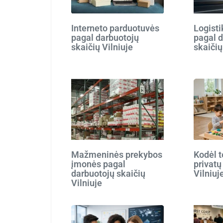
Interneto parduotuvės
Logist
pagal darbuotojų
pagal 
skaičių Vilniuje
skaičių
Mažmeninės prekybos
Kodėl t
įmonės pagal
privatų
darbuotojų skaičių
Vilniuj
Vilniuje