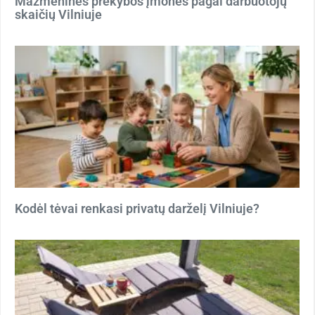
Mažmeninės prekybos įmonės pagal darbuotojų
skaičių Vilniuje
Kodėl tėvai renkasi privatų darželį Vilniuje?