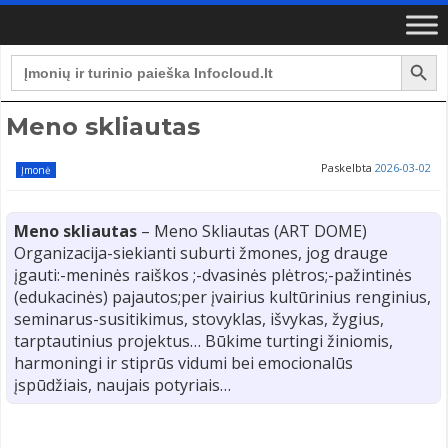
Search Button
Search
for:
Meno skliautas
Paskelbta
2026-03-02
Įmonė
Meno skliautas
– Meno Skliautas (ART DOME)
Organizacija-siekianti suburti žmones, jog drauge
įgauti:-meninės raiškos ;-dvasinės plėtros;-pažintinės
(edukacinės) pajautos;per įvairius kultūrinius renginius,
seminarus-susitikimus, stovyklas, išvykas, žygius,
tarptautinius projektus… Būkime turtingi žiniomis,
harmoningi ir stiprūs vidumi bei emocionalūs
įspūdžiais, naujais potyriais…