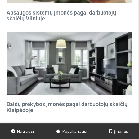
Apsaugos sistemų įmonės pagal darbuotojų
skaičių Vilniuje
Baldų prekybos įmonės pagal darbuotojų skaičių
Klaipėdoje
Naujausi
Populiariausi
Įmonės