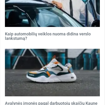
Kaip automobilių veiklos nuoma didina verslo
lankstumą?
Avalynės įmonės pagal darbuotojų skaičių Kaune