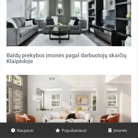
Baldų prekybos įmonės pagal darbuotojų skaičių
Klaipėdoje
Naujausi
Populiariausi
Įmonės