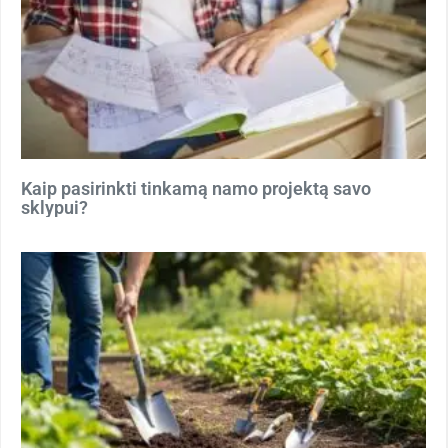
Kaip pasirinkti tinkamą namo projektą savo
sklypui?