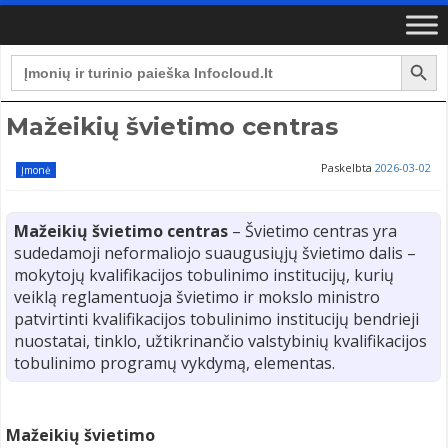
Search Button
Search
for:
Mažeikių švietimo centras
Paskelbta
2026-03-02
Įmonė
Mažeikių švietimo centras
– Švietimo centras yra
sudedamoji neformaliojo suaugusiųjų švietimo dalis –
mokytojų kvalifikacijos tobulinimo institucijų, kurių
veiklą reglamentuoja švietimo ir mokslo ministro
patvirtinti kvalifikacijos tobulinimo institucijų bendrieji
nuostatai, tinklo, užtikrinančio valstybinių kvalifikacijos
tobulinimo programų vykdymą, elementas.
Mažeikių švietimo