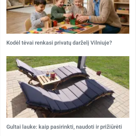
Kodėl tėvai renkasi privatų darželį Vilniuje?
Gultai lauke: kaip pasirinkti, naudoti ir prižiūrėti