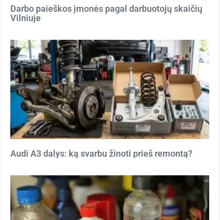
Darbo paieškos įmonės pagal darbuotojų skaičių
Vilniuje
Audi A3 dalys: ką svarbu žinoti prieš remontą?