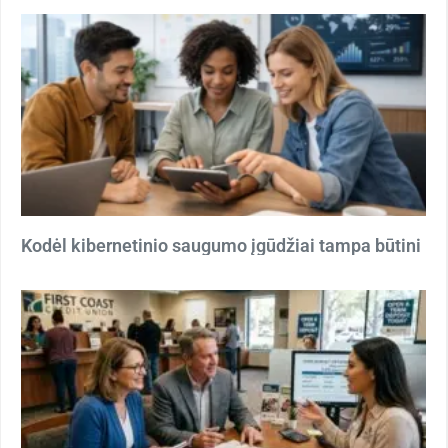
Kodėl kibernetinio saugumo įgūdžiai tampa būtini