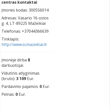
centras kontaktai
Įmonės kodas: 300556014
Adresas: Vasario 16-osios
g. 4, LT-89225 Mažeikiai
Telefonas: +37044366639
Tinklapis:
http://www.scmazeikiai.lt
Įmonėje dirba
8
darbuotojai.
Vidutinis atlyginimas
(bruto):
3 109
Eur.
Pardavimo pajamos:
0
Eur.
Pelnas:
0
Eur.