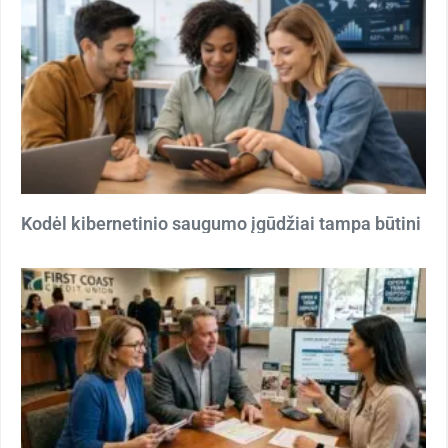
Kodėl kibernetinio saugumo įgūdžiai tampa būtini