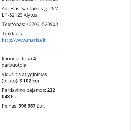
Adresas: Santaikos g. 26M,
LT-62123 Alytus
Telefonas: +37031520903
Tinklapis:
http://www.marisa.lt
Įmonėje dirba
4
darbuotojai.
Vidutinis atlyginimas
(bruto):
3 102
Eur.
Pardavimo pajamos:
232
048
Eur.
Pelnas:
396 987
Eur.