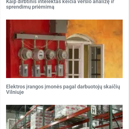
Kaip dirbtinis intelektas keičia verslo analizę ir
sprendimų priėmimą
Elektros įrangos įmonės pagal darbuotojų skaičių
Vilniuje