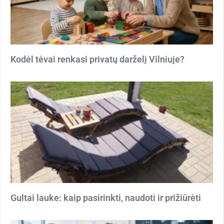
Kodėl tėvai renkasi privatų darželį Vilniuje?
Gultai lauke: kaip pasirinkti, naudoti ir prižiūrėti