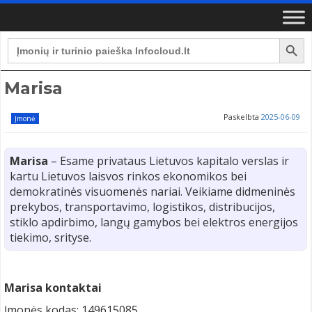
Search Button
Search
for:
Marisa
Paskelbta
2025-06-09
Įmonė
Marisa
– Esame privataus Lietuvos kapitalo verslas ir
kartu Lietuvos laisvos rinkos ekonomikos bei
demokratinės visuomenės nariai. Veikiame didmeninės
prekybos, transportavimo, logistikos, distribucijos,
stiklo apdirbimo, langų gamybos bei elektros energijos
tiekimo, srityse.
Marisa kontaktai
Įmonės kodas: 149615085