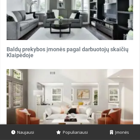
Baldų prekybos įmonės pagal darbuotojų skaičių
Klaipėdoje
Naujausi
Populiariausi
Įmonės