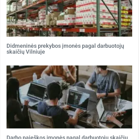
Didmeninės prekybos įmonės pagal darbuotojų
skaičių Vilniuje
Darbo paieškos įmonės pagal darbuotojų skaičių