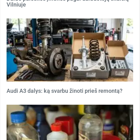
Vilniuje
Audi A3 dalys: ką svarbu žinoti prieš remontą?