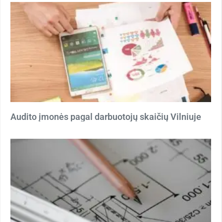
Audito įmonės pagal darbuotojų skaičių Vilniuje