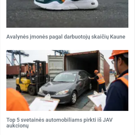
Avalynės įmonės pagal darbuotojų skaičių Kaune
Top 5 svetainės automobiliams pirkti iš JAV
aukcionų