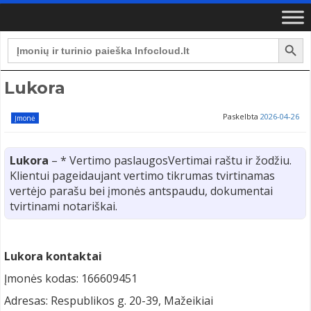
Search Button
Search
for:
Lukora
Paskelbta
2026-04-26
Įmonė
Lukora
– * Vertimo paslaugosVertimai raštu ir žodžiu.
Klientui pageidaujant vertimo tikrumas tvirtinamas
vertėjo parašu bei įmonės antspaudu, dokumentai
tvirtinami notariškai.
Lukora kontaktai
Įmonės kodas: 166609451
Adresas: Respublikos g. 20-39, Mažeikiai