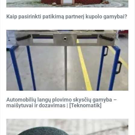
Kaip pasirinkti patikimą partnerį kupolo gamybai?
Automobilių langų plovimo skysčių gamyba –
maišytuvai ir dozavimas | [Teknomatik]