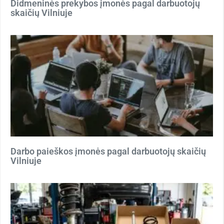
Didmeninės prekybos įmonės pagal darbuotojų
skaičių Vilniuje
Darbo paieškos įmonės pagal darbuotojų skaičių
Vilniuje