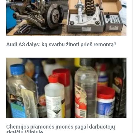
Audi A3 dalys: ką svarbu žinoti prieš remontą?
Chemijos pramonės įmonės pagal darbuotojų
skaičių Vilniuje