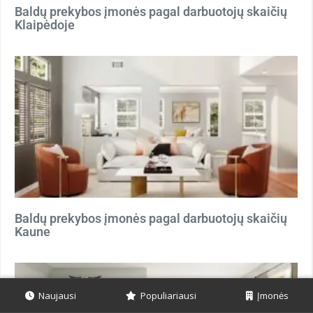
Baldų prekybos įmonės pagal darbuotojų skaičių
Klaipėdoje
Baldų prekybos įmonės pagal darbuotojų skaičių
Kaune
Naujausi
Populiariausi
Įmonės