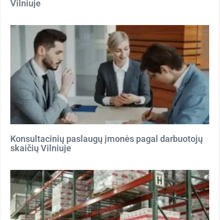
Vilniuje
Konsultacinių paslaugų įmonės pagal darbuotojų
skaičių Vilniuje