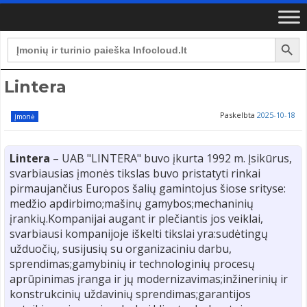
Search Button
Search
for:
Lintera
Paskelbta
2025-10-18
Įmonė
Lintera
– UAB "LINTERA" buvo įkurta 1992 m. Įsikūrus,
svarbiausias įmonės tikslas buvo pristatyti rinkai
pirmaujančius Europos šalių gamintojus šiose srityse:
medžio apdirbimo;mašinų gamybos;mechaninių
įrankių.Kompanijai augant ir plečiantis jos veiklai,
svarbiausi kompanijoje iškelti tikslai yra:sudėtingų
užduočių, susijusių su organizaciniu darbu,
sprendimas;gamybinių ir technologinių procesų
aprūpinimas įranga ir jų modernizavimas;inžinerinių ir
konstrukcinių uždavinių sprendimas;garantijos