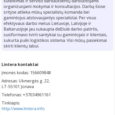
suteikimas ir serviso darbai;klientų darbuotojams
organizuojami mokymai ir konsultacijos. Darbą šiose
srityse atlieka mūsų specialistų komanda bei
gamintojus atstovaujantys specialistai. Per visus
efektyvaus darbo metus Lietuvoje, Latvijoje ir
Baltarusijoje jau sukaupta didžiulė darbo patirtis,
susiformavo tvirti santykiai su gamintojais ir klientais,
sukurta puiki logistikos sistema. Visi mūsų pasiekimai
skirti klientų labui.
Lintera kontaktai
Įmonės kodas: 156609848
Adresas: Ukmergės g. 22,
LT-55101 Jonava
Telefonas: +37034961161
Tinklapis:
http://www.lintera.info