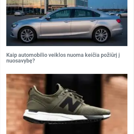
Kaip automobilio veiklos nuoma keičia požiūrį į
nuosavybę?