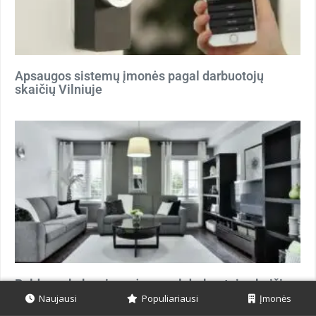
Apsaugos sistemų įmonės pagal darbuotojų
skaičių Vilniuje
Baldų prekybos įmonės pagal darbuotojų skaičių
Klaipėdoje
Naujausi
Populiariausi
Įmonės