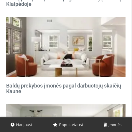
Klaipėdoje
Baldų prekybos įmonės pagal darbuotojų skaičių
Kaune
Naujausi
Populiariausi
Įmonės