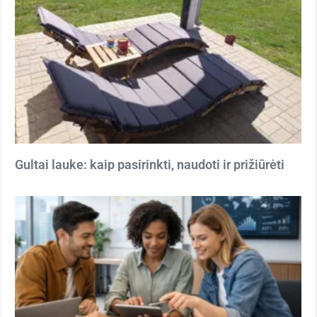
Gultai lauke: kaip pasirinkti, naudoti ir prižiūrėti