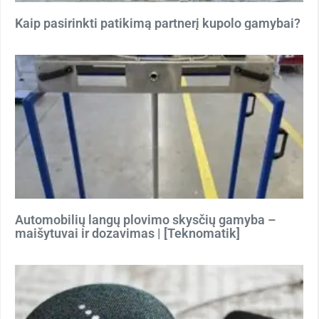
Kaip pasirinkti patikimą partnerį kupolo gamybai?
Automobilių langų plovimo skysčių gamyba –
maišytuvai ir dozavimas | [Teknomatik]