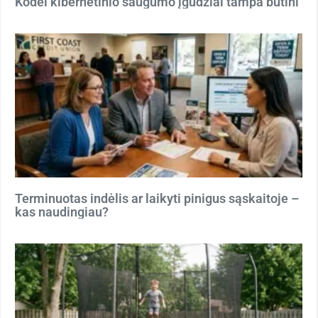
Kodėl kibernetinio saugumo įgūdžiai tampa būtini
Terminuotas indėlis ar laikyti pinigus sąskaitoje –
kas naudingiau?