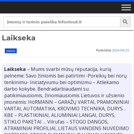
Search Button
Search
for:
Laikseka
Paskelbta
2026-04-25
Įmonė
Laikseka
– Mums svarbi mūsų reputacija, kurią
pelnėme: Savo žiniomis bei patirtimi -Poreikių bei norų
tenkinimu- Iniciatyvumu bei optimizmu – Atliekamo
darbo kokybe. Bendradarbiaudami su:
patikimiausiomis, žinomiausiomis Lietuvos ir užsienio
įmonėmis: HöRMANN – GARAŽŲ VARTAI, PRAMONINIAI
VARTAI, AUTOMATIKA, KROVIMO TECHNIKA, DURYS…
KBE – PLASTIKINIAI, ALIUMINIAI LANGAI, DURYS,
STIKLO PAKETAI … Vilrufas – STOGO DANGOS,
ATRAMINIAI PROFILIAI, LIETAUS VANDENS NUVEDIMO