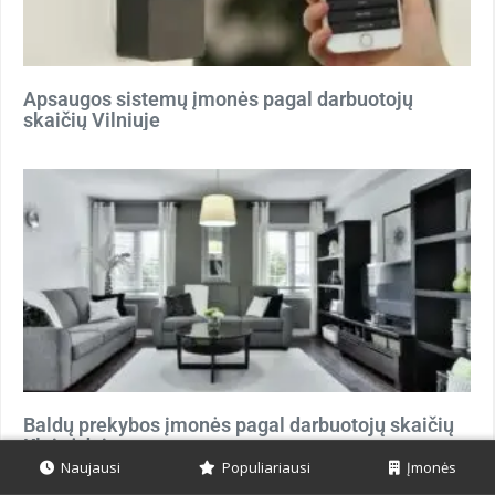
Apsaugos sistemų įmonės pagal darbuotojų
skaičių Vilniuje
Baldų prekybos įmonės pagal darbuotojų skaičių
Klaipėdoje
Naujausi
Populiariausi
Įmonės