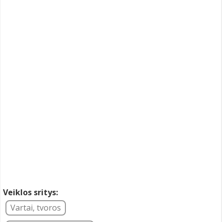
Veiklos sritys:
Vartai, tvoros