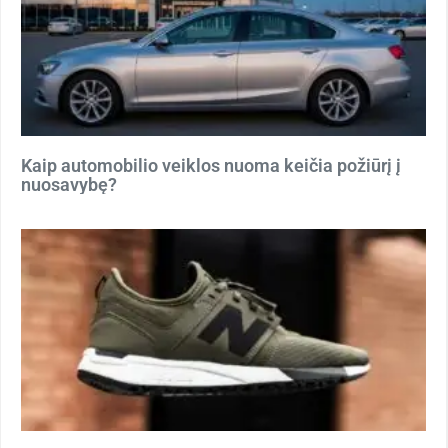
Kaip automobilio veiklos nuoma keičia požiūrį į
nuosavybę?