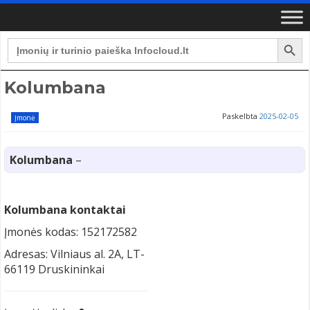
Search Button
Search
for:
Kolumbana
Paskelbta
2025-02-05
Įmonė
Kolumbana
–
Kolumbana kontaktai
Įmonės kodas: 152172582
Adresas: Vilniaus al. 2A, LT-
66119 Druskininkai