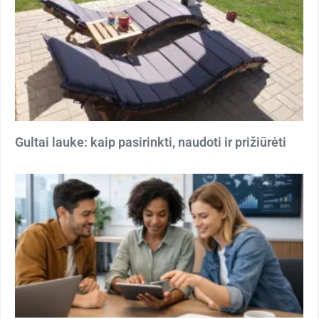
Gultai lauke: kaip pasirinkti, naudoti ir prižiūrėti