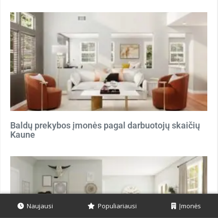
Baldų prekybos įmonės pagal darbuotojų skaičių
Kaune
Naujausi
Populiariausi
Įmonės