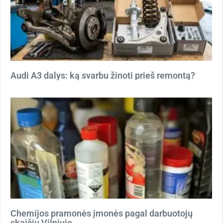
Audi A3 dalys: ką svarbu žinoti prieš remontą?
Chemijos pramonės įmonės pagal darbuotojų
skaičių Vilniuje