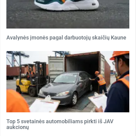
Avalynės įmonės pagal darbuotojų skaičių Kaune
Top 5 svetainės automobiliams pirkti iš JAV
aukcionų