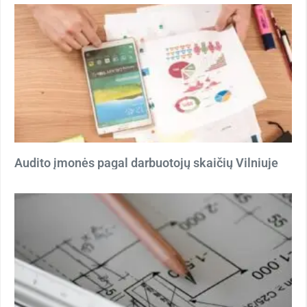
Audito įmonės pagal darbuotojų skaičių Vilniuje