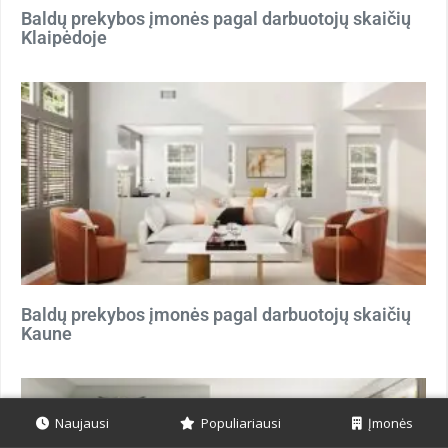
Baldų prekybos įmonės pagal darbuotojų skaičių
Klaipėdoje
Baldų prekybos įmonės pagal darbuotojų skaičių
Kaune
Naujausi
Populiariausi
Įmonės