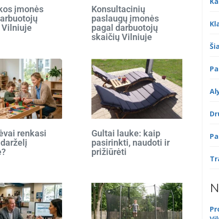
Ka
ikos įmonės
Konsultacinių
darbuotojų
paslaugų įmonės
Kl
 Vilniuje
pagal darbuotojų
skaičių Vilniuje
Šia
Pa
Al
Dr
ėvai renkasi
Gultai lauke: kaip
Pa
 darželį
pasirinkti, naudoti ir
e?
prižiūrėti
Tr
N
Pr
Vi