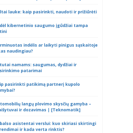
ltai lauke: kaip pasirinkti, naudoti ir prižiūrėti
dėl kibernetinio saugumo įgūdžiai tampa
tini
rminuotas indėlis ar laikyti pinigus sąskaitoje
kas naudingiau?
tutai namams: saugumas, dydžiai ir
sirinkimo patarimai
ip pasirinkti patikimą partnerį kupolo
mybai?
tomobilių langų plovimo skysčių gamyba –
išytuvai ir dozavimas | [Teknomatik]
 balso asistentai verslui: kuo skiriasi skirtingi
rendimai ir kada verta rinktis?