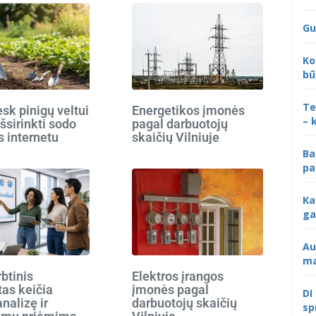
Gu
Ko
bū
Te
k pinigų veltui
Energetikos įmonės
– 
išsirinkti sodo
pagal darbuotojų
s internetu
skaičių Vilniuje
Ba
pa
Ka
ga
Au
ma
rbtinis
Elektros įrangos
tas keičia
įmonės pagal
DI
analizę ir
darbuotojų skaičių
sp