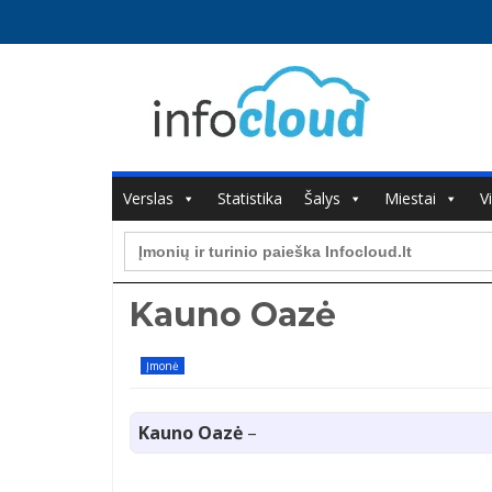
Verslas
Statistika
Šalys
Miestai
V
Search
for:
Kauno Oazė
Įmonė
Kauno Oazė
–