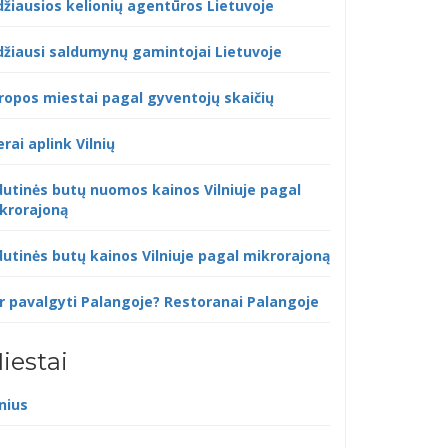
džiausios kelionių agentūros Lietuvoje
džiausi saldumynų gamintojai Lietuvoje
ropos miestai pagal gyventojų skaičių
erai aplink Vilnių
dutinės butų nuomos kainos Vilniuje pagal
krorajoną
dutinės butų kainos Vilniuje pagal mikrorajoną
r pavalgyti Palangoje? Restoranai Palangoje
iestai
lnius