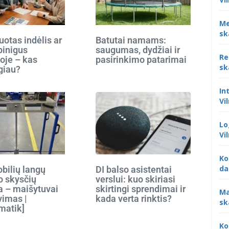
Me
sk
otas indėlis ar
Batutai namams:
 pinigus
saugumas, dydžiai ir
Re
oje – kas
pasirinkimo patarimai
sk
giau?
In
Vi
Lo
Vi
Ko
da
bilių langų
DI balso asistentai
o skysčių
verslui: kuo skiriasi
 – maišytuvai
skirtingi sprendimai ir
Ma
vimas |
kada verta rinktis?
sk
matik]
Ko