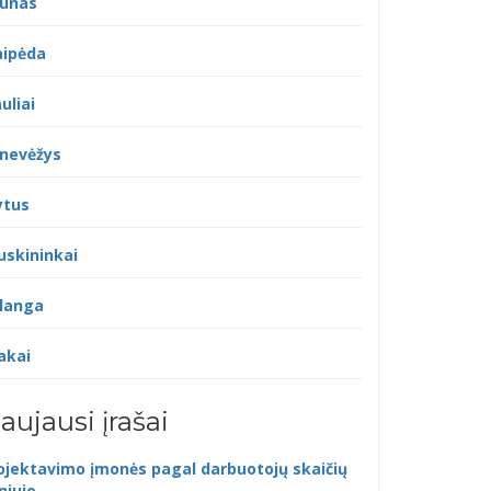
unas
aipėda
uliai
nevėžys
ytus
uskininkai
langa
akai
aujausi įrašai
ojektavimo įmonės pagal darbuotojų skaičių
lniuje