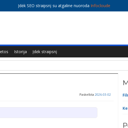
Įdėk SEO straipsnį su atgaline nuoroda
Infocloude
ietos
Istorija
Įdėk straipsnį
M
Paskelbta
2026-03-02
Fi
Ke
P