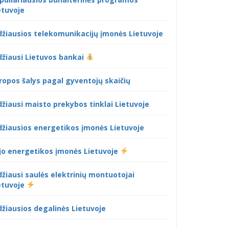
etuvoje
džiausios telekomunikacijų įmonės Lietuvoje
džiausi Lietuvos bankai
ropos šalys pagal gyventojų skaičių
džiausi maisto prekybos tinklai Lietuvoje
džiausios energetikos įmonės Lietuvoje
jo energetikos įmonės Lietuvoje
džiausi saulės elektrinių montuotojai
etuvoje
džiausios degalinės Lietuvoje