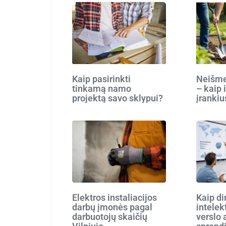
Kaip pasirinkti
Neišmes
tinkamą namo
– kaip 
projektą savo sklypui?
įrankiu
Elektros instaliacijos
Kaip di
darbų įmonės pagal
intelek
darbuotojų skaičių
verslo 