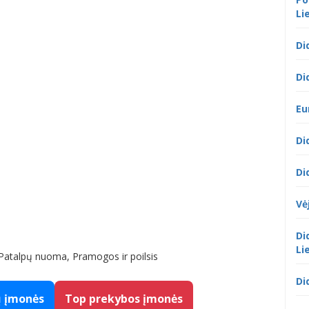
Li
Di
Di
Eu
Di
Di
Vė
Di
Li
i, Patalpų nuoma, Pramogos ir poilsis
Di
ų įmonės
Top prekybos įmonės