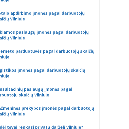
talo apdirbimo įmonės pagal darbuotojų
aičių Vilniuje
klamos paslaugų įmonės pagal darbuotojų
aičių Vilniuje
terneto parduotuvės pagal darbuotojų skaičių
lniuje
gistikos įmonės pagal darbuotojų skaičių
lniuje
nsultacinių paslaugų įmonės pagal
rbuotojų skaičių Vilniuje
žmeninės prekybos įmonės pagal darbuotojų
aičių Vilniuje
dėl tėvai renkasi privatų darželį Vilniuje?