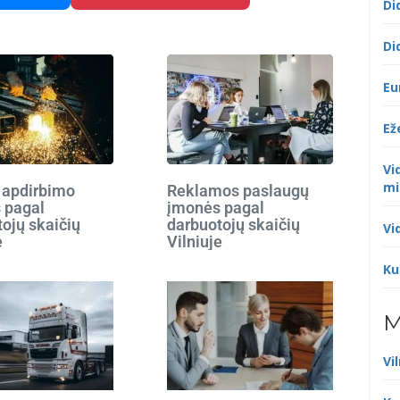
Di
Di
Eu
Ež
Vi
mi
 apdirbimo
Reklamos paslaugų
 pagal
įmonės pagal
ojų skaičių
darbuotojų skaičių
Vi
e
Vilniuje
Ku
M
Vi