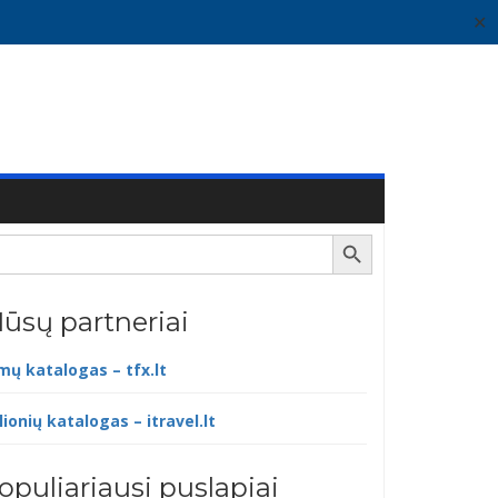
✕
Search Button
ūsų partneriai
lmų katalogas – tfx.lt
lionių katalogas – itravel.lt
opuliariausi puslapiai