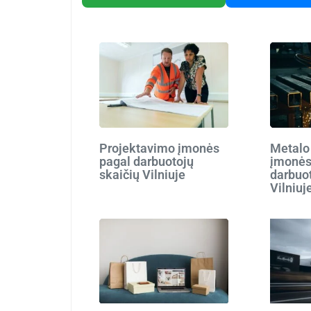
Projektavimo įmonės
Metalo
pagal darbuotojų
įmonės
skaičių Vilniuje
darbuot
Vilniuj