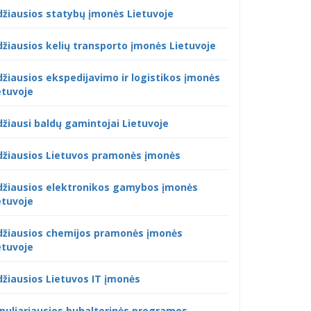
džiausios statybų įmonės Lietuvoje
džiausios kelių transporto įmonės Lietuvoje
džiausios ekspedijavimo ir logistikos įmonės
etuvoje
džiausi baldų gamintojai Lietuvoje
džiausios Lietuvos pramonės įmonės
džiausios elektronikos gamybos įmonės
etuvoje
džiausios chemijos pramonės įmonės
etuvoje
džiausios Lietuvos IT įmonės
puliariausios buhalterinės programos