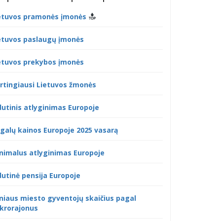
etuvos pramonės įmonės
etuvos paslaugų įmonės
etuvos prekybos įmonės
rtingiausi Lietuvos žmonės
dutinis atlyginimas Europoje
galų kainos Europoje 2025 vasarą
nimalus atlyginimas Europoje
dutinė pensija Europoje
lniaus miesto gyventojų skaičius pagal
krorajonus