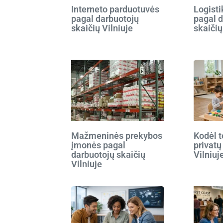
Interneto parduotuvės
Logist
pagal darbuotojų
pagal 
skaičių Vilniuje
skaičių
Mažmeninės prekybos
Kodėl t
įmonės pagal
privatų
darbuotojų skaičių
Vilniuj
Vilniuje