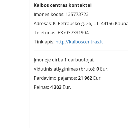
Kalbos centras kontaktai
Įmonės kodas: 135773723
Adresas: K. Petrausko g. 26, LT-44156 Kaun
Telefonas: +37037331904
Tinklapis:
http://kalboscentras.lt
Įmonėje dirba
1
darbuotojai.
Vidutinis atlyginimas (bruto):
0
Eur.
Pardavimo pajamos:
21 962
Eur.
Pelnas:
4 303
Eur.