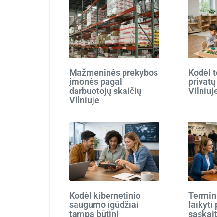
Mažmeninės prekybos
Kodėl t
įmonės pagal
privatų
darbuotojų skaičių
Vilniuj
Vilniuje
Kodėl kibernetinio
Terminu
saugumo įgūdžiai
laikyti
tampa būtini
sąskait