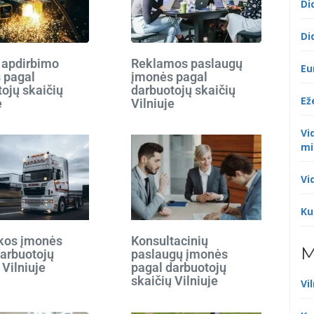
Di
Di
 apdirbimo
Reklamos paslaugų
Eu
 pagal
įmonės pagal
ojų skaičių
darbuotojų skaičių
Ež
e
Vilniuje
Vi
mi
Vi
Ku
ikos įmonės
Konsultacinių
M
darbuotojų
paslaugų įmonės
 Vilniuje
pagal darbuotojų
skaičių Vilniuje
Vi