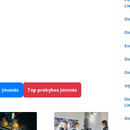
Li
Di
Di
Eu
Di
Di
Vė
ų įmonės
Top prekybos įmonės
Di
Li
Di