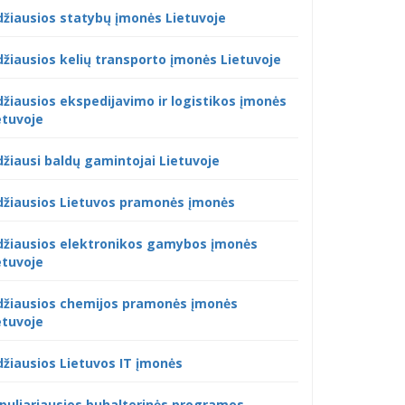
džiausios statybų įmonės Lietuvoje
džiausios kelių transporto įmonės Lietuvoje
džiausios ekspedijavimo ir logistikos įmonės
etuvoje
džiausi baldų gamintojai Lietuvoje
džiausios Lietuvos pramonės įmonės
džiausios elektronikos gamybos įmonės
etuvoje
džiausios chemijos pramonės įmonės
etuvoje
džiausios Lietuvos IT įmonės
puliariausios buhalterinės programos