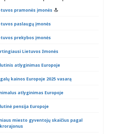
etuvos pramonės įmonės
etuvos paslaugų įmonės
etuvos prekybos įmonės
rtingiausi Lietuvos žmonės
dutinis atlyginimas Europoje
galų kainos Europoje 2025 vasarą
nimalus atlyginimas Europoje
dutinė pensija Europoje
lniaus miesto gyventojų skaičius pagal
krorajonus