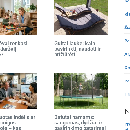
Ka
Kl
Šia
Pa
ėvai renkasi
Gultai lauke: kaip
 darželį
pasirinkti, naudoti ir
Al
e?
prižiūrėti
Dr
Pa
Tr
N
otas indėlis ar
Batutai namams:
 pinigus
saugumas, dydžiai ir
Pr
oje – kas
pasirinkimo patarimai
Vi