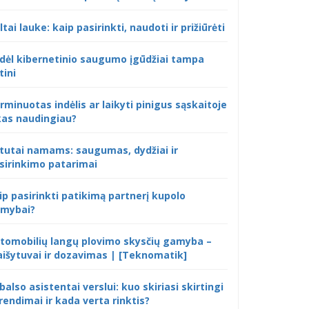
ltai lauke: kaip pasirinkti, naudoti ir prižiūrėti
dėl kibernetinio saugumo įgūdžiai tampa
tini
rminuotas indėlis ar laikyti pinigus sąskaitoje
kas naudingiau?
tutai namams: saugumas, dydžiai ir
sirinkimo patarimai
ip pasirinkti patikimą partnerį kupolo
mybai?
tomobilių langų plovimo skysčių gamyba –
išytuvai ir dozavimas | [Teknomatik]
 balso asistentai verslui: kuo skiriasi skirtingi
rendimai ir kada verta rinktis?