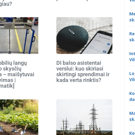
giau?
Me
sk
Re
sk
In
Vi
bilių langų
DI balso asistentai
o skysčių
verslui: kuo skiriasi
Lo
 – maišytuvai
skirtingi sprendimai ir
Vi
vimas |
kada verta rinktis?
matik]
Ko
da
Ma
sk
Ko