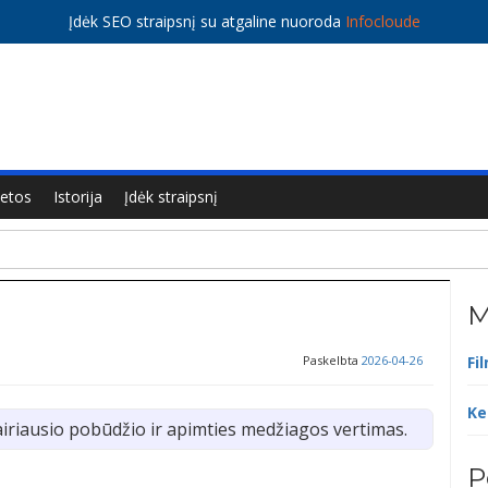
Įdėk SEO straipsnį su atgaline nuoroda
Infocloude
ietos
Istorija
Įdėk straipsnį
M
Paskelbta
2026-04-26
Fi
Ke
airiausio pobūdžio ir apimties medžiagos vertimas.
P