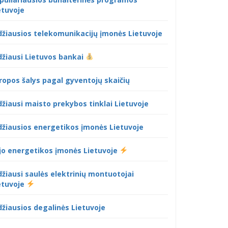
etuvoje
džiausios telekomunikacijų įmonės Lietuvoje
džiausi Lietuvos bankai
ropos šalys pagal gyventojų skaičių
džiausi maisto prekybos tinklai Lietuvoje
džiausios energetikos įmonės Lietuvoje
jo energetikos įmonės Lietuvoje
džiausi saulės elektrinių montuotojai
etuvoje
džiausios degalinės Lietuvoje