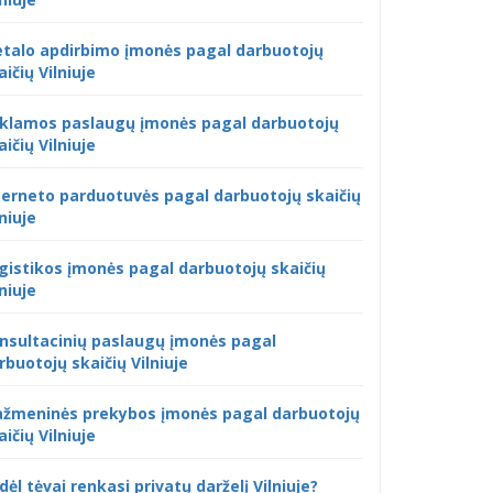
talo apdirbimo įmonės pagal darbuotojų
aičių Vilniuje
klamos paslaugų įmonės pagal darbuotojų
aičių Vilniuje
terneto parduotuvės pagal darbuotojų skaičių
lniuje
gistikos įmonės pagal darbuotojų skaičių
lniuje
nsultacinių paslaugų įmonės pagal
rbuotojų skaičių Vilniuje
žmeninės prekybos įmonės pagal darbuotojų
aičių Vilniuje
dėl tėvai renkasi privatų darželį Vilniuje?