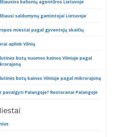
džiausios kelionių agentūros Lietuvoje
džiausi saldumynų gamintojai Lietuvoje
ropos miestai pagal gyventojų skaičių
erai aplink Vilnių
dutinės butų nuomos kainos Vilniuje pagal
krorajoną
dutinės butų kainos Vilniuje pagal mikrorajoną
r pavalgyti Palangoje? Restoranai Palangoje
iestai
lnius