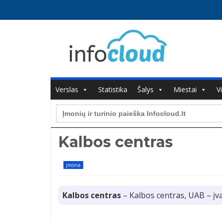
Verslas
Statistika
Šalys
Miestai
V
Search
for:
Kalbos centras
Įmonė
Kalbos centras
– Kalbos centras, UAB – įv