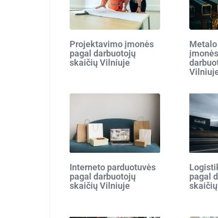
Projektavimo įmonės
Metalo
pagal darbuotojų
įmonės
skaičių Vilniuje
darbuot
Vilniuj
Interneto parduotuvės
Logist
pagal darbuotojų
pagal 
skaičių Vilniuje
skaičių