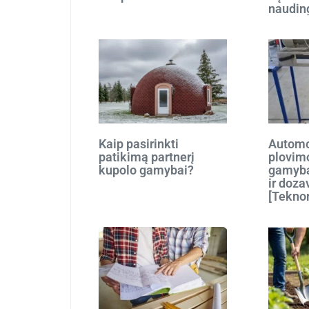
naudin
Kaip pasirinkti
Automo
patikimą partnerį
plovim
kupolo gamybai?
gamyba
ir doza
[Tekno