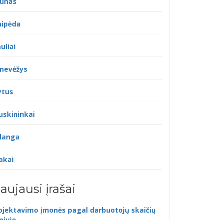
unas
aipėda
uliai
nevėžys
ytus
uskininkai
langa
akai
aujausi įrašai
ojektavimo įmonės pagal darbuotojų skaičių
lniuje