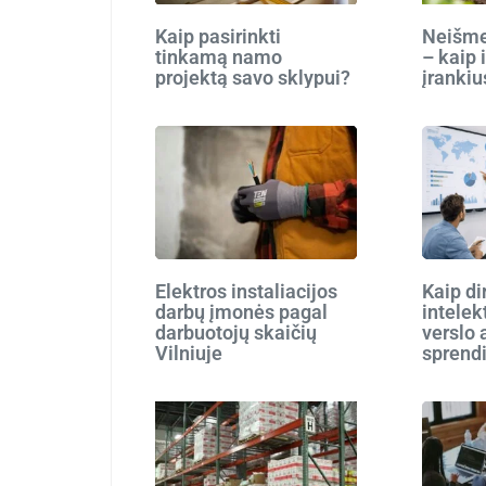
Kaip pasirinkti
Neišmes
tinkamą namo
– kaip 
projektą savo sklypui?
įrankiu
Elektros instaliacijos
Kaip di
darbų įmonės pagal
intelek
darbuotojų skaičių
verslo 
Vilniuje
sprend