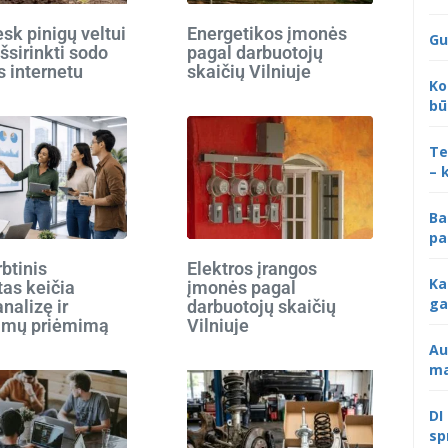
k pinigų veltui
Energetikos įmonės
Gu
išsirinkti sodo
pagal darbuotojų
s internetu
skaičių Vilniuje
Ko
bū
Te
– 
Ba
pa
rbtinis
Elektros įrangos
Ka
tas keičia
įmonės pagal
ga
analizę ir
darbuotojų skaičių
imų priėmimą
Vilniuje
Au
ma
DI
sp