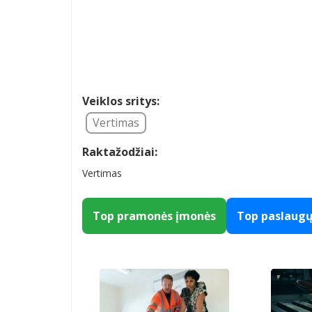
Veiklos sritys:
Vertimas
Raktažodžiai:
Vertimas
Top pramonės įmonės
Top paslaug