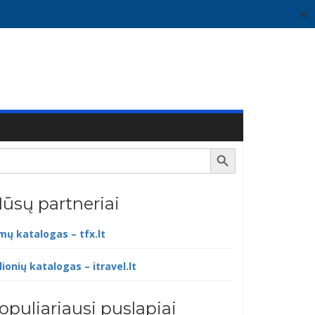
✕
Search Button
ūsų partneriai
lmų katalogas – tfx.lt
lionių katalogas – itravel.lt
opuliariausi puslapiai