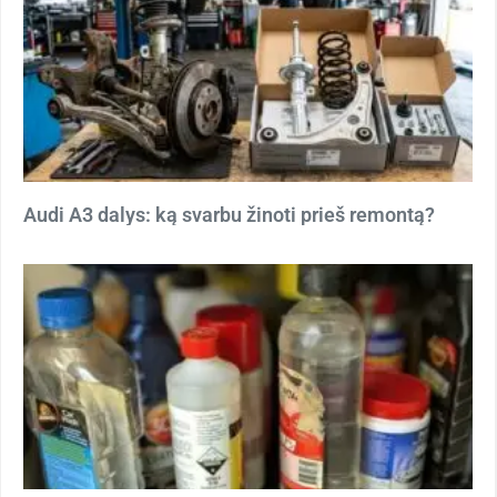
Audi A3 dalys: ką svarbu žinoti prieš remontą?