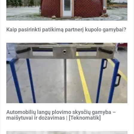
Kaip pasirinkti patikimą partnerį kupolo gamybai?
Automobilių langų plovimo skysčių gamyba –
maišytuvai ir dozavimas | [Teknomatik]