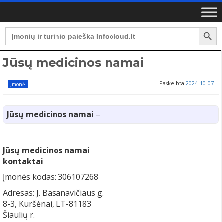
Search Button
Search
for:
Jūsų medicinos namai
Paskelbta
2024-10-07
Įmonė
Jūsų medicinos namai
–
Jūsų medicinos namai
kontaktai
Įmonės kodas: 306107268
Adresas: J. Basanavičiaus g.
8-3, Kuršėnai, LT-81183
Šiaulių r.