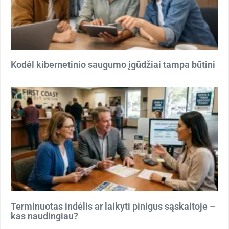
Kodėl kibernetinio saugumo įgūdžiai tampa būtini
Terminuotas indėlis ar laikyti pinigus sąskaitoje –
kas naudingiau?