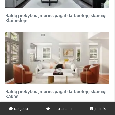
Baldų prekybos įmonės pagal darbuotojų skaičių
Klaipėdoje
Baldų prekybos įmonės pagal darbuotojų skaičių
Kaune
Naujausi
Populiariausi
Įmonės