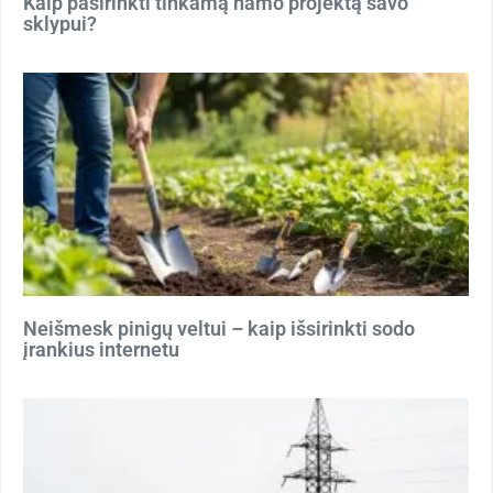
Kaip pasirinkti tinkamą namo projektą savo
sklypui?
Neišmesk pinigų veltui – kaip išsirinkti sodo
įrankius internetu