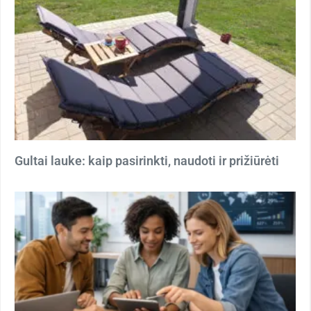
Gultai lauke: kaip pasirinkti, naudoti ir prižiūrėti