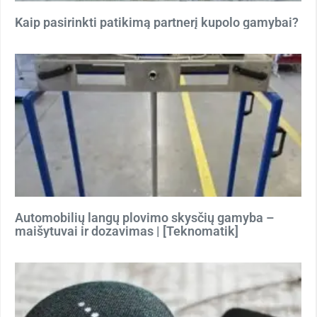
Kaip pasirinkti patikimą partnerį kupolo gamybai?
Automobilių langų plovimo skysčių gamyba –
maišytuvai ir dozavimas | [Teknomatik]