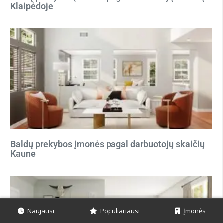
Klaipėdoje
Baldų prekybos įmonės pagal darbuotojų skaičių
Kaune
Naujausi
Populiariausi
Įmonės