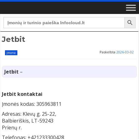
Search Button
Search
for:
Jetbit
Paskelbta
2026-03-02
Įmonė
Jetbit
–
Jetbit kontaktai
Įmonės kodas: 305963811
Adresas: Klevų g. 25-22,
Balbieriškis, LT-59243
Prienų r.
Telefonas: +421233300428