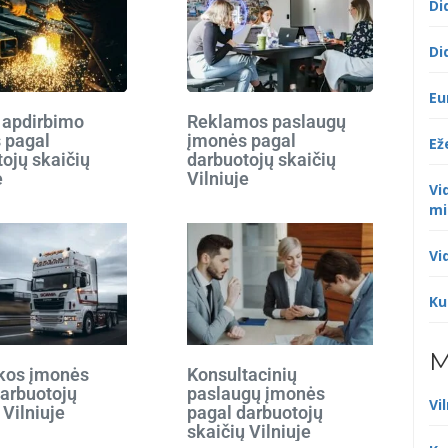
Di
Di
Eu
 apdirbimo
Reklamos paslaugų
 pagal
įmonės pagal
Ež
ojų skaičių
darbuotojų skaičių
e
Vilniuje
Vi
mi
Vi
Ku
M
ikos įmonės
Konsultacinių
darbuotojų
paslaugų įmonės
Vi
 Vilniuje
pagal darbuotojų
skaičių Vilniuje