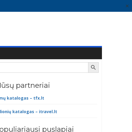
✕
Search Button
ūsų partneriai
lmų katalogas – tfx.lt
lionių katalogas – itravel.lt
opuliariausi puslapiai