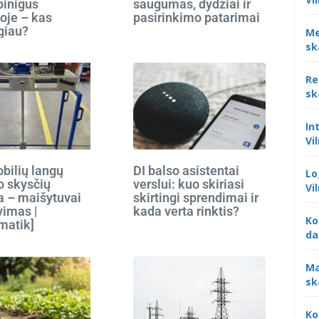
 pinigus
saugumas, dydžiai ir
oje – kas
pasirinkimo patarimai
giau?
Me
sk
Re
sk
In
Vi
bilių langų
DI balso asistentai
Lo
o skysčių
verslui: kuo skiriasi
Vi
 – maišytuvai
skirtingi sprendimai ir
vimas |
kada verta rinktis?
Ko
matik]
da
Ma
sk
Ko