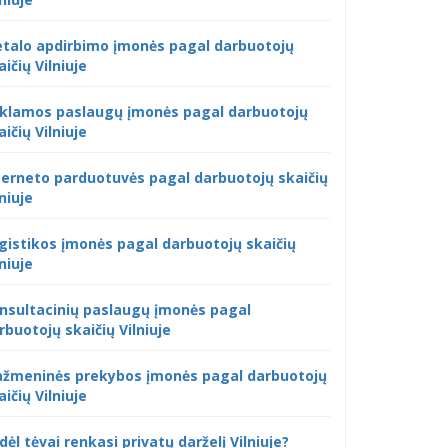
talo apdirbimo įmonės pagal darbuotojų
aičių Vilniuje
klamos paslaugų įmonės pagal darbuotojų
aičių Vilniuje
terneto parduotuvės pagal darbuotojų skaičių
lniuje
gistikos įmonės pagal darbuotojų skaičių
lniuje
nsultacinių paslaugų įmonės pagal
rbuotojų skaičių Vilniuje
žmeninės prekybos įmonės pagal darbuotojų
aičių Vilniuje
dėl tėvai renkasi privatų darželį Vilniuje?