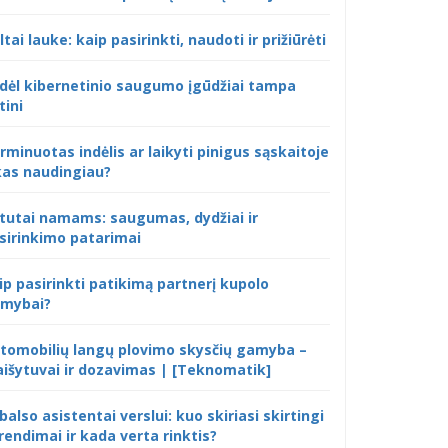
ltai lauke: kaip pasirinkti, naudoti ir prižiūrėti
dėl kibernetinio saugumo įgūdžiai tampa
tini
rminuotas indėlis ar laikyti pinigus sąskaitoje
kas naudingiau?
tutai namams: saugumas, dydžiai ir
sirinkimo patarimai
ip pasirinkti patikimą partnerį kupolo
mybai?
tomobilių langų plovimo skysčių gamyba –
išytuvai ir dozavimas | [Teknomatik]
 balso asistentai verslui: kuo skiriasi skirtingi
rendimai ir kada verta rinktis?