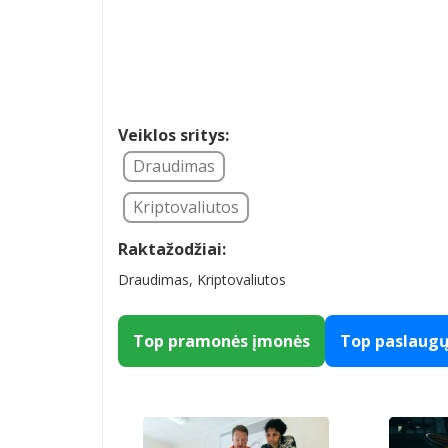
Veiklos sritys:
Draudimas
Kriptovaliutos
Raktažodžiai:
Draudimas, Kriptovaliutos
Top pramonės įmonės
Top paslaug