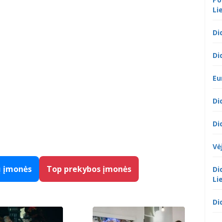
Li
Di
Di
Eu
Di
Di
Vė
ų įmonės
Top prekybos įmonės
Di
Li
Di