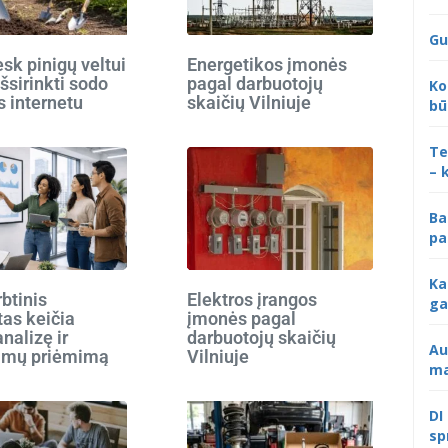
Gu
k pinigų veltui
Energetikos įmonės
išsirinkti sodo
pagal darbuotojų
Ko
s internetu
skaičių Vilniuje
bū
Te
– 
Ba
pa
Ka
rbtinis
Elektros įrangos
ga
tas keičia
įmonės pagal
analizę ir
darbuotojų skaičių
Au
imų priėmimą
Vilniuje
ma
DI
sp