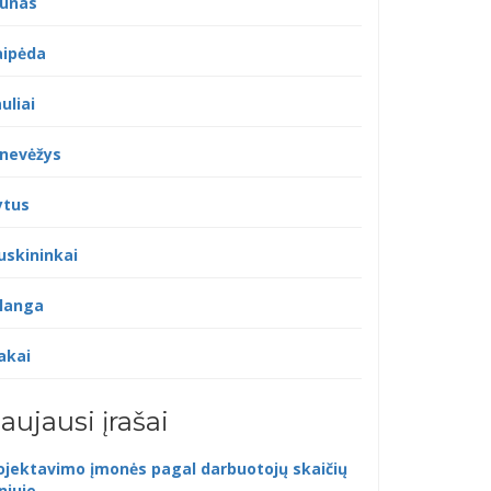
unas
aipėda
uliai
nevėžys
ytus
uskininkai
langa
akai
aujausi įrašai
ojektavimo įmonės pagal darbuotojų skaičių
lniuje