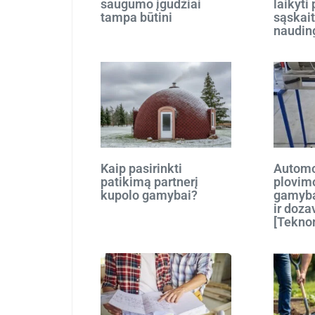
saugumo įgūdžiai
laikyti
tampa būtini
sąskait
naudin
Kaip pasirinkti
Automo
patikimą partnerį
plovim
kupolo gamybai?
gamyba
ir doza
[Tekno