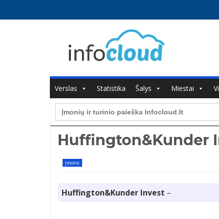
Verslas
Statistika
Šalys
Miestai
V
Search
for:
Huffington&Kunder I
Įmonė
Huffington&Kunder Invest
–