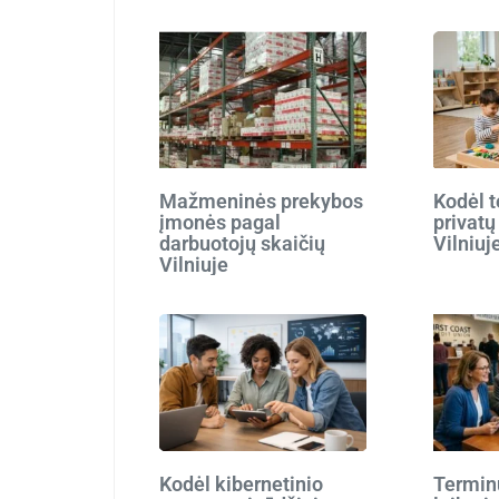
Mažmeninės prekybos
Kodėl t
įmonės pagal
privatų
darbuotojų skaičių
Vilniuj
Vilniuje
Kodėl kibernetinio
Terminu