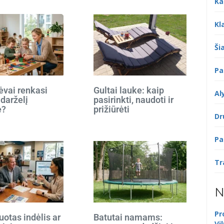
Ka
Kl
Šia
Pa
ėvai renkasi
Gultai lauke: kaip
Al
 darželį
pasirinkti, naudoti ir
e?
prižiūrėti
Dr
Pa
Tr
N
Pr
otas indėlis ar
Batutai namams:
Vi