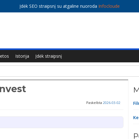
Įdėk SEO straipsnį su atgaline nuoroda
Infocloude
ietos
Istorija
Įdėk straipsnį
nvest
M
Paskelbta
2026-03-02
Fi
Ke
P