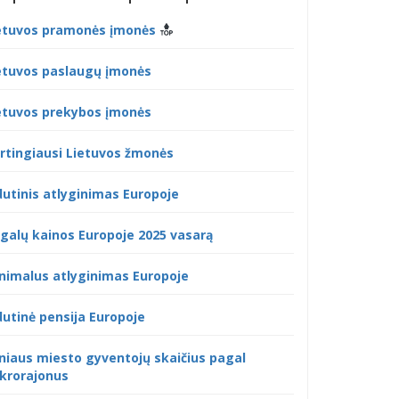
etuvos pramonės įmonės
etuvos paslaugų įmonės
etuvos prekybos įmonės
rtingiausi Lietuvos žmonės
dutinis atlyginimas Europoje
galų kainos Europoje 2025 vasarą
nimalus atlyginimas Europoje
dutinė pensija Europoje
lniaus miesto gyventojų skaičius pagal
krorajonus