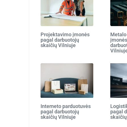
Projektavimo įmonės
Metalo
pagal darbuotojų
įmonės
skaičių Vilniuje
darbuot
Vilniuj
Interneto parduotuvės
Logist
pagal darbuotojų
pagal 
skaičių Vilniuje
skaičių