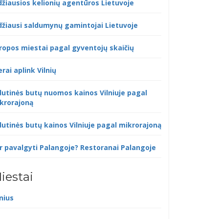
džiausios kelionių agentūros Lietuvoje
džiausi saldumynų gamintojai Lietuvoje
ropos miestai pagal gyventojų skaičių
erai aplink Vilnių
dutinės butų nuomos kainos Vilniuje pagal
krorajoną
dutinės butų kainos Vilniuje pagal mikrorajoną
r pavalgyti Palangoje? Restoranai Palangoje
iestai
lnius