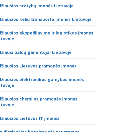
džiausios statybų įmonės Lietuvoje
džiausios kelių transporto įmonės Lietuvoje
džiausios ekspedijavimo ir logistikos įmonės
etuvoje
džiausi baldų gamintojai Lietuvoje
džiausios Lietuvos pramonės įmonės
džiausios elektronikos gamybos įmonės
etuvoje
džiausios chemijos pramonės įmonės
etuvoje
džiausios Lietuvos IT įmonės
puliariausios buhalterinės programos