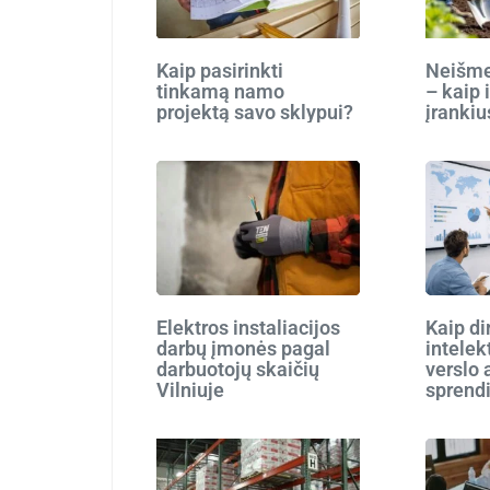
Kaip pasirinkti
Neišmes
tinkamą namo
– kaip 
projektą savo sklypui?
įrankiu
Elektros instaliacijos
Kaip di
darbų įmonės pagal
intelek
darbuotojų skaičių
verslo 
Vilniuje
sprend