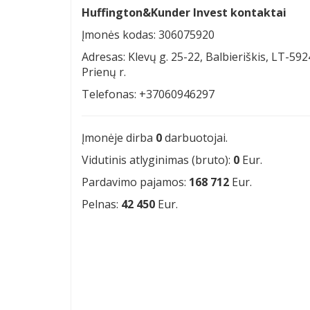
Huffington&Kunder Invest kontaktai
Įmonės kodas: 306075920
Adresas: Klevų g. 25-22, Balbieriškis, LT-59
Prienų r.
Telefonas: +37060946297
Įmonėje dirba
0
darbuotojai.
Vidutinis atlyginimas (bruto):
0
Eur.
Pardavimo pajamos:
168 712
Eur.
Pelnas:
42 450
Eur.