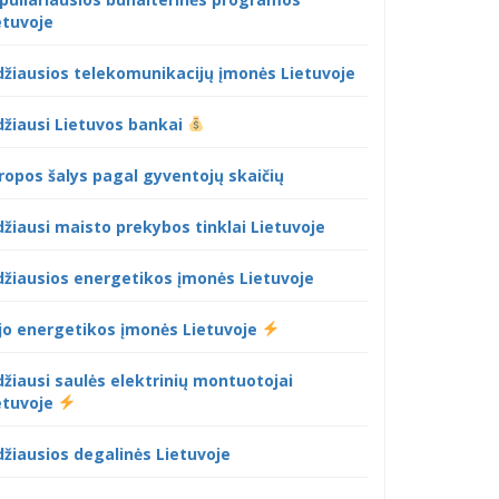
etuvoje
džiausios telekomunikacijų įmonės Lietuvoje
džiausi Lietuvos bankai
ropos šalys pagal gyventojų skaičių
džiausi maisto prekybos tinklai Lietuvoje
džiausios energetikos įmonės Lietuvoje
jo energetikos įmonės Lietuvoje
džiausi saulės elektrinių montuotojai
etuvoje
džiausios degalinės Lietuvoje