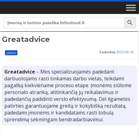
Search Button
Search
for:
Greatadvice
Paskelbta
2025-09-10
Įmonė
Greatadvice
– Mes specializuojamės padedant
darbuotojams rasti tinkamas darbo vietas, teikdami
pagalbą kiekviename proceso etape. Įmonėms siūlome
personalo atranką, atitinkančią jų reikalavimus ir
padedančią padidinti verslo efektyvumą. Dėl ilgametės
patirties garantuojame greitą ir kokybišką rezultatą,
padėdami įmonėms ir kandidatams rasti tobulą
sprendimą sėkmingam bendradarbiavimui.