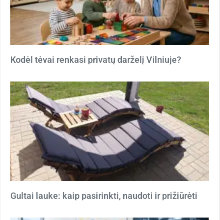
Kodėl tėvai renkasi privatų darželį Vilniuje?
Gultai lauke: kaip pasirinkti, naudoti ir prižiūrėti