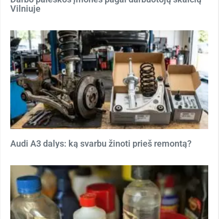
Vilniuje
Audi A3 dalys: ką svarbu žinoti prieš remontą?