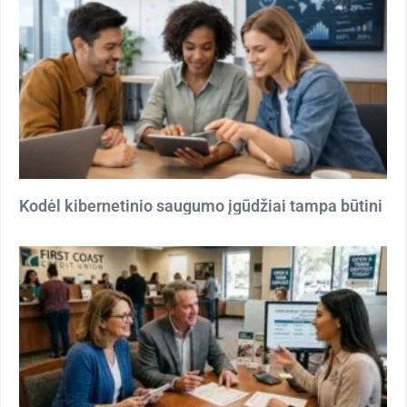
Kodėl kibernetinio saugumo įgūdžiai tampa būtini