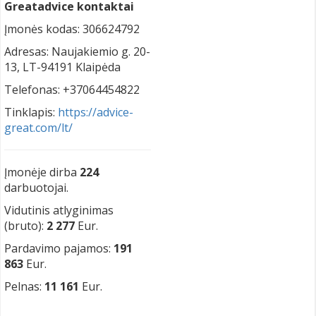
Greatadvice kontaktai
Įmonės kodas: 306624792
Adresas: Naujakiemio g. 20-
13, LT-94191 Klaipėda
Telefonas: +37064454822
Tinklapis:
https://advice-
great.com/lt/
Įmonėje dirba
224
darbuotojai.
Vidutinis atlyginimas
(bruto):
2 277
Eur.
Pardavimo pajamos:
191
863
Eur.
Pelnas:
11 161
Eur.