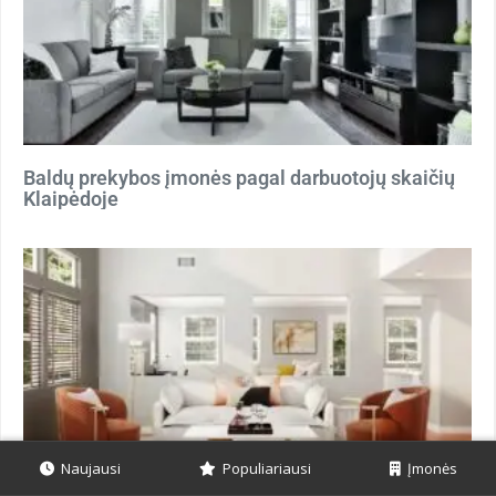
Baldų prekybos įmonės pagal darbuotojų skaičių
Klaipėdoje
Naujausi
Populiariausi
Įmonės