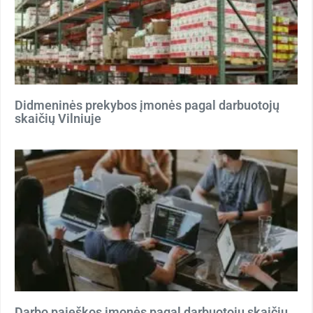
Didmeninės prekybos įmonės pagal darbuotojų
skaičių Vilniuje
Darbo paieškos įmonės pagal darbuotojų skaičių