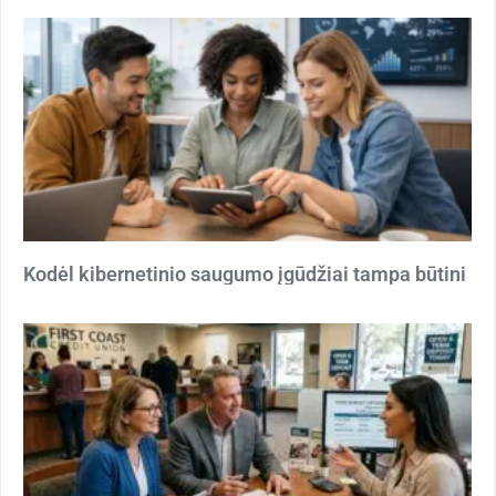
Kodėl kibernetinio saugumo įgūdžiai tampa būtini