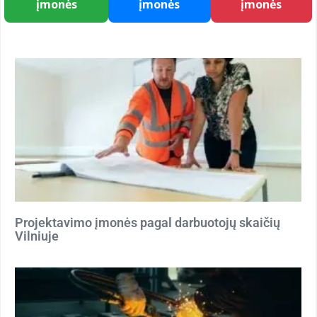
įmonės
įmonės
įmonės
Projektavimo įmonės pagal darbuotojų skaičių
Vilniuje