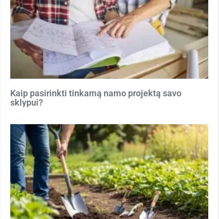
Kaip pasirinkti tinkamą namo projektą savo
sklypui?