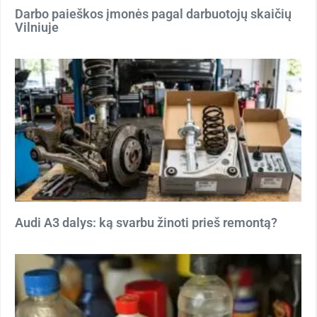
Darbo paieškos įmonės pagal darbuotojų skaičių
Vilniuje
Audi A3 dalys: ką svarbu žinoti prieš remontą?