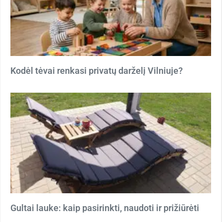
Kodėl tėvai renkasi privatų darželį Vilniuje?
Gultai lauke: kaip pasirinkti, naudoti ir prižiūrėti