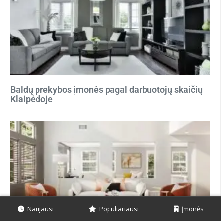
Baldų prekybos įmonės pagal darbuotojų skaičių
Klaipėdoje
Naujausi
Populiariausi
Įmonės