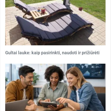
Gultai lauke: kaip pasirinkti, naudoti ir prižiūrėti