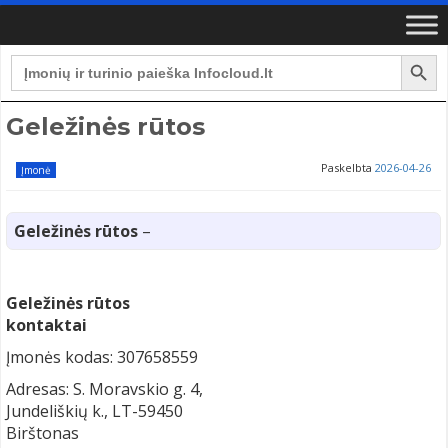
Search Button
Search
for:
Geležinės rūtos
Paskelbta
2026-04-26
Įmonė
Geležinės rūtos
–
Geležinės rūtos
kontaktai
Įmonės kodas: 307658559
Adresas: S. Moravskio g. 4,
Jundeliškių k., LT-59450
Birštonas