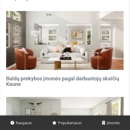
Baldų prekybos įmonės pagal darbuotojų skaičių
Kaune
Naujausi
Populiariausi
Įmonės