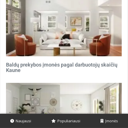
Baldų prekybos įmonės pagal darbuotojų skaičių
Kaune
Naujausi
Populiariausi
Įmonės