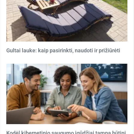
Gultai lauke: kaip pasirinkti, naudoti ir prižiūrėti
Kodėl kibernetinio saugumo įgūdžiai tampa būtini