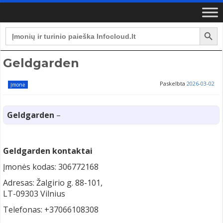
Search Button
Search
for:
Geldgarden
Paskelbta
2026-03-02
Įmonė
Geldgarden
–
Geldgarden kontaktai
Įmonės kodas: 306772168
Adresas: Žalgirio g. 88-101,
LT-09303 Vilnius
Telefonas: +37066108308