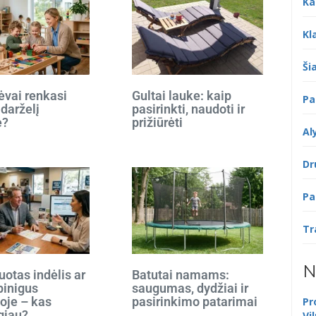
Ka
Kl
Šia
ėvai renkasi
Gultai lauke: kaip
Pa
 darželį
pasirinkti, naudoti ir
e?
prižiūrėti
Al
Dr
Pa
Tr
N
otas indėlis ar
Batutai namams:
 pinigus
saugumas, dydžiai ir
oje – kas
pasirinkimo patarimai
Pr
giau?
Vi