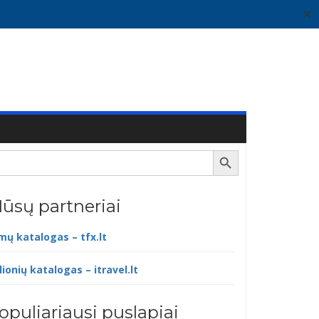
✕
Search Button
ūsų partneriai
lmų katalogas – tfx.lt
lionių katalogas – itravel.lt
opuliariausi puslapiai