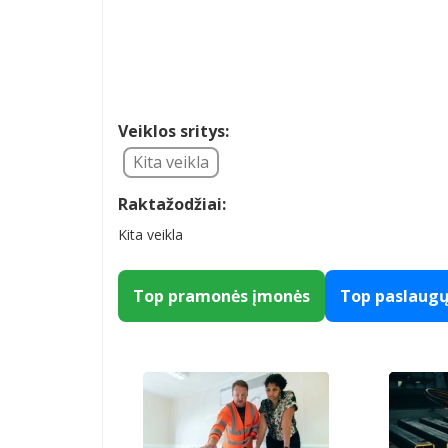
Veiklos sritys:
Kita veikla
Raktažodžiai:
Kita veikla
Top pramonės įmonės
Top paslaug