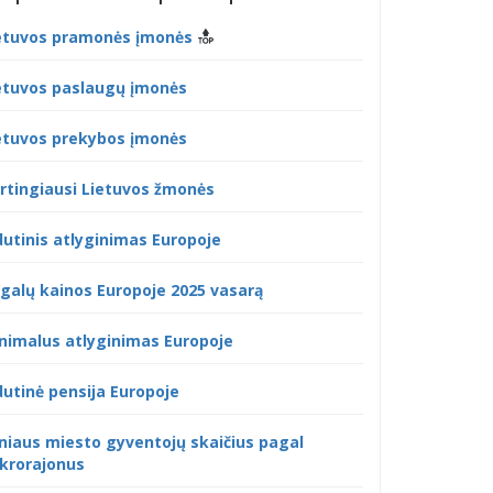
etuvos pramonės įmonės
etuvos paslaugų įmonės
etuvos prekybos įmonės
rtingiausi Lietuvos žmonės
dutinis atlyginimas Europoje
galų kainos Europoje 2025 vasarą
nimalus atlyginimas Europoje
dutinė pensija Europoje
lniaus miesto gyventojų skaičius pagal
krorajonus