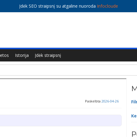
Įdėk SEO straipsnį su atgaline nuoroda
Infocloude
ietos
Istorija
Įdėk straipsnį
M
Paskelbta
2026-04-26
Fi
Ke
P