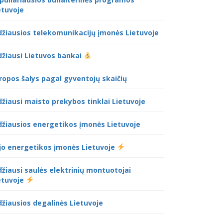
etuvoje
džiausios telekomunikacijų įmonės Lietuvoje
džiausi Lietuvos bankai
ropos šalys pagal gyventojų skaičių
džiausi maisto prekybos tinklai Lietuvoje
džiausios energetikos įmonės Lietuvoje
jo energetikos įmonės Lietuvoje
džiausi saulės elektrinių montuotojai
etuvoje
džiausios degalinės Lietuvoje