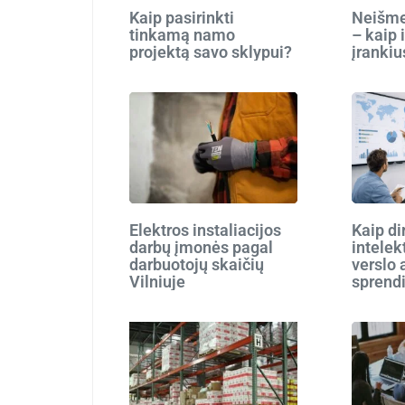
Kaip pasirinkti
Neišmes
tinkamą namo
– kaip 
projektą savo sklypui?
įrankiu
Elektros instaliacijos
Kaip di
darbų įmonės pagal
intelek
darbuotojų skaičių
verslo 
Vilniuje
sprend