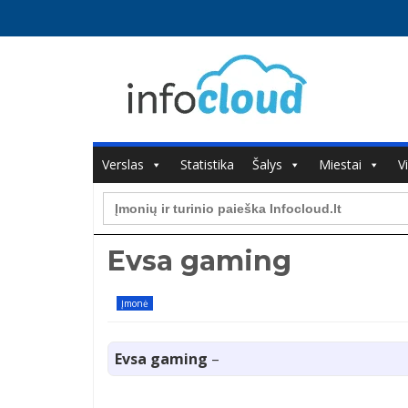
Verslas
Statistika
Šalys
Miestai
V
Search
for:
Evsa gaming
Įmonė
Evsa gaming
–