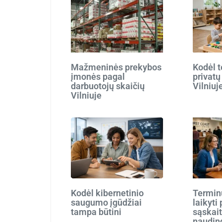
Mažmeninės prekybos
Kodėl t
įmonės pagal
privatų
darbuotojų skaičių
Vilniuj
Vilniuje
Kodėl kibernetinio
Terminu
saugumo įgūdžiai
laikyti
tampa būtini
sąskait
naudin