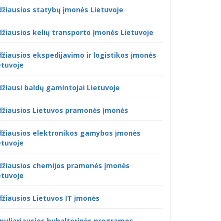
džiausios statybų įmonės Lietuvoje
džiausios kelių transporto įmonės Lietuvoje
džiausios ekspedijavimo ir logistikos įmonės
etuvoje
džiausi baldų gamintojai Lietuvoje
džiausios Lietuvos pramonės įmonės
džiausios elektronikos gamybos įmonės
etuvoje
džiausios chemijos pramonės įmonės
etuvoje
džiausios Lietuvos IT įmonės
puliariausios buhalterinės programos