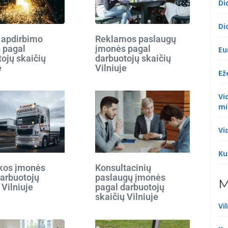
Di
Di
 apdirbimo
Reklamos paslaugų
 pagal
įmonės pagal
Eu
ojų skaičių
darbuotojų skaičių
e
Vilniuje
Ež
Vi
mi
Vi
Ku
ikos įmonės
Konsultacinių
darbuotojų
paslaugų įmonės
M
 Vilniuje
pagal darbuotojų
skaičių Vilniuje
Vi