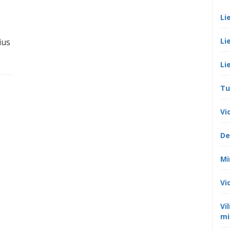
Li
Li
ius
Li
Tu
Vi
De
Mi
Vi
Vi
mi