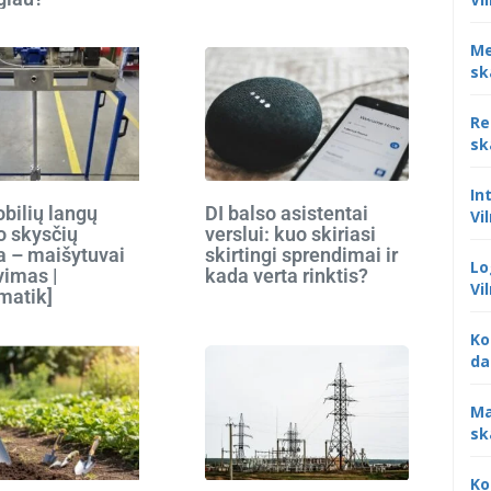
Me
sk
Re
sk
In
bilių langų
DI balso asistentai
Vi
o skysčių
verslui: kuo skiriasi
 – maišytuvai
skirtingi sprendimai ir
Lo
vimas |
kada verta rinktis?
Vi
matik]
Ko
da
Ma
sk
Ko