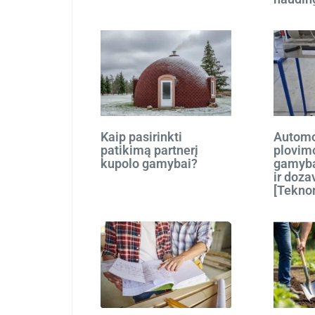
Kaip pasirinkti
Automo
patikimą partnerį
plovim
kupolo gamybai?
gamyba
ir doza
[Tekno