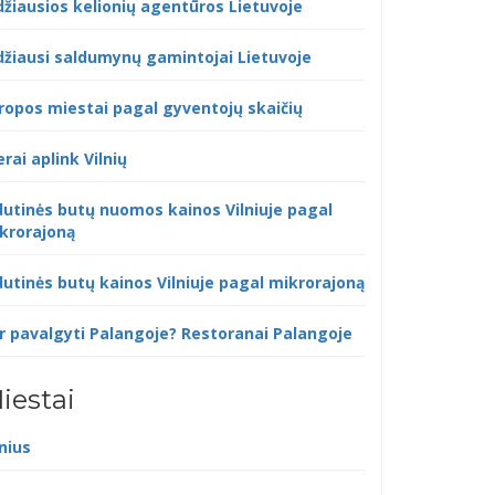
džiausios kelionių agentūros Lietuvoje
džiausi saldumynų gamintojai Lietuvoje
ropos miestai pagal gyventojų skaičių
erai aplink Vilnių
dutinės butų nuomos kainos Vilniuje pagal
krorajoną
dutinės butų kainos Vilniuje pagal mikrorajoną
r pavalgyti Palangoje? Restoranai Palangoje
iestai
lnius