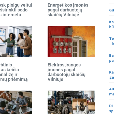
k pinigų veltui
Energetikos įmonės
išsirinkti sodo
pagal darbuotojų
Gu
s internetu
skaičių Vilniuje
Ko
bū
Te
– 
Ba
pa
rbtinis
Elektros įrangos
tas keičia
įmonės pagal
Ka
analizę ir
darbuotojų skaičių
ga
imų priėmimą
Vilniuje
Au
ma
DI
sp