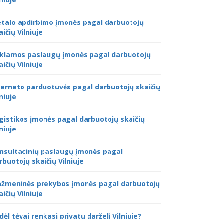
talo apdirbimo įmonės pagal darbuotojų
aičių Vilniuje
klamos paslaugų įmonės pagal darbuotojų
aičių Vilniuje
terneto parduotuvės pagal darbuotojų skaičių
lniuje
gistikos įmonės pagal darbuotojų skaičių
lniuje
nsultacinių paslaugų įmonės pagal
rbuotojų skaičių Vilniuje
žmeninės prekybos įmonės pagal darbuotojų
aičių Vilniuje
dėl tėvai renkasi privatų darželį Vilniuje?