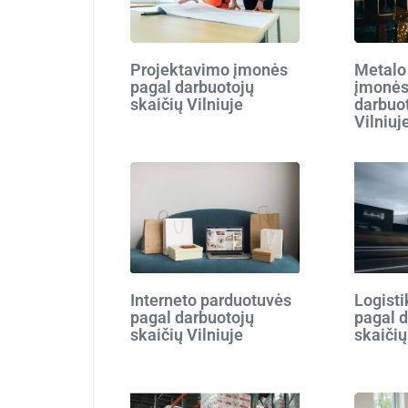
Projektavimo įmonės
Metalo
pagal darbuotojų
įmonės
skaičių Vilniuje
darbuot
Vilniuj
Interneto parduotuvės
Logist
pagal darbuotojų
pagal 
skaičių Vilniuje
skaičių