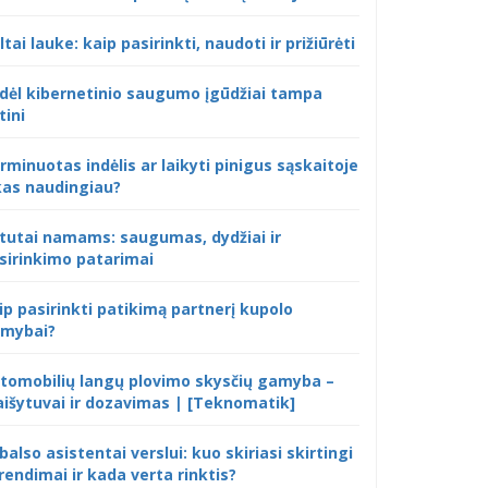
ltai lauke: kaip pasirinkti, naudoti ir prižiūrėti
dėl kibernetinio saugumo įgūdžiai tampa
tini
rminuotas indėlis ar laikyti pinigus sąskaitoje
kas naudingiau?
tutai namams: saugumas, dydžiai ir
sirinkimo patarimai
ip pasirinkti patikimą partnerį kupolo
mybai?
tomobilių langų plovimo skysčių gamyba –
išytuvai ir dozavimas | [Teknomatik]
 balso asistentai verslui: kuo skiriasi skirtingi
rendimai ir kada verta rinktis?