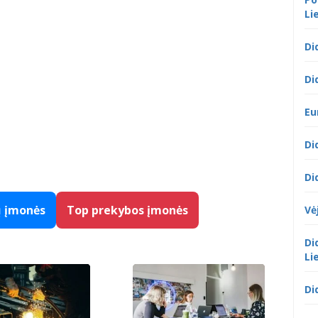
Li
Di
Di
Eu
Di
Di
ų įmonės
Top prekybos įmonės
Vė
Di
Li
Di