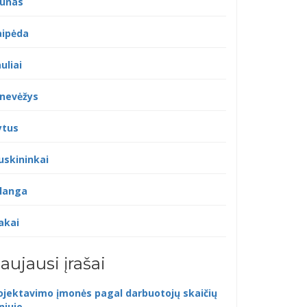
unas
aipėda
uliai
nevėžys
ytus
uskininkai
langa
akai
aujausi įrašai
ojektavimo įmonės pagal darbuotojų skaičių
lniuje