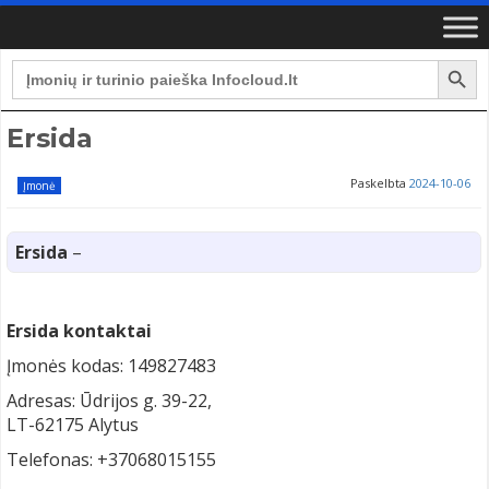
Search Button
Search
for:
Ersida
Paskelbta
2024-10-06
Įmonė
Ersida
–
Ersida kontaktai
Įmonės kodas: 149827483
Adresas: Ūdrijos g. 39-22,
LT-62175 Alytus
Telefonas: +37068015155