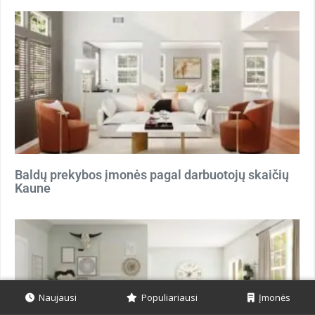
Baldų prekybos įmonės pagal darbuotojų skaičių
Kaune
Naujausi
Populiariausi
Įmonės