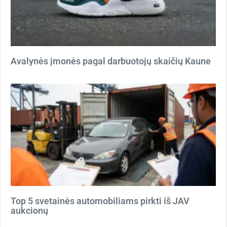
Avalynės įmonės pagal darbuotojų skaičių Kaune
Top 5 svetainės automobiliams pirkti iš JAV
aukcionų