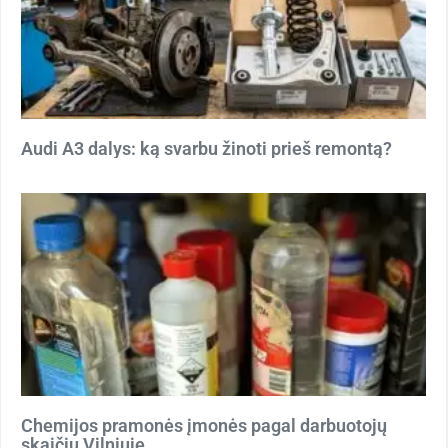
Audi A3 dalys: ką svarbu žinoti prieš remontą?
Chemijos pramonės įmonės pagal darbuotojų
skaičių Vilniuje