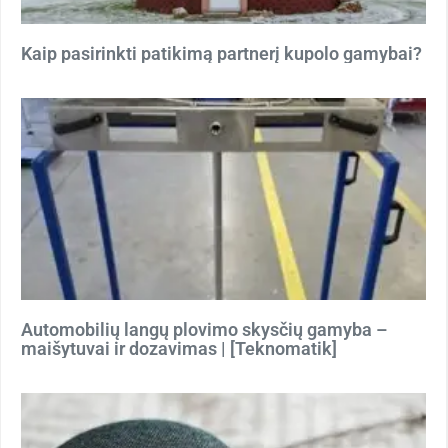
Kaip pasirinkti patikimą partnerį kupolo gamybai?
Automobilių langų plovimo skysčių gamyba –
maišytuvai ir dozavimas | [Teknomatik]