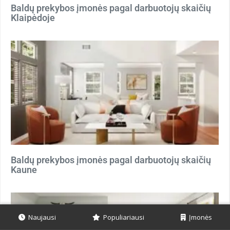
Baldų prekybos įmonės pagal darbuotojų skaičių
Klaipėdoje
Baldų prekybos įmonės pagal darbuotojų skaičių
Kaune
Naujausi
Populiariausi
Įmonės