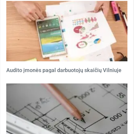
Audito įmonės pagal darbuotojų skaičių Vilniuje