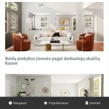
Baldų prekybos įmonės pagal darbuotojų skaičių
Kaune
Naujausi
Populiariausi
Įmonės