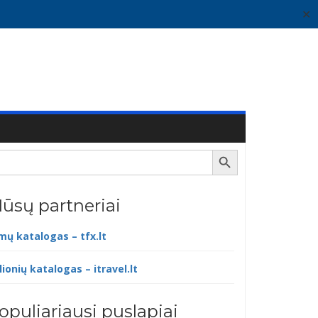
✕
Search Button
ūsų partneriai
lmų katalogas – tfx.lt
lionių katalogas – itravel.lt
opuliariausi puslapiai