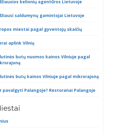
džiausios kelionių agentūros Lietuvoje
džiausi saldumynų gamintojai Lietuvoje
ropos miestai pagal gyventojų skaičių
erai aplink Vilnių
dutinės butų nuomos kainos Vilniuje pagal
krorajoną
dutinės butų kainos Vilniuje pagal mikrorajoną
r pavalgyti Palangoje? Restoranai Palangoje
iestai
lnius