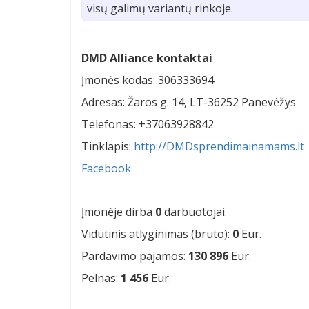
visų galimų variantų rinkoje.
DMD Alliance kontaktai
Įmonės kodas: 306333694
Adresas: Žaros g. 14, LT-36252 Panevėžys
Telefonas: +37063928842
Tinklapis:
http://DMDsprendimainamams.lt
Facebook
Įmonėje dirba
0
darbuotojai.
Vidutinis atlyginimas (bruto):
0
Eur.
Pardavimo pajamos:
130 896
Eur.
Pelnas:
1 456
Eur.