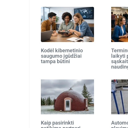
Kodėl kibernetinio
Terminu
saugumo įgūdžiai
laikyti
tampa būtini
sąskait
naudin
Kaip pasirinkti
Automo