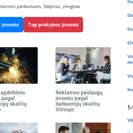
Di
terneto parduotuvės, Šildymas, įrenginiai
Di
ų įmonės
Top prekybos įmonės
Eu
Ež
Vi
mi
Vi
Ku
 apdirbimo
Reklamos paslaugų
 pagal
įmonės pagal
ojų skaičių
darbuotojų skaičių
M
e
Vilniuje
Vi