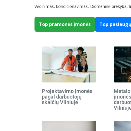
Vėdinimas, kondicionavimas, Didmeninė prekyba, In
Top pramonės įmonės
Top paslaug
Projektavimo įmonės
Metalo
pagal darbuotojų
įmonės
skaičių Vilniuje
darbuot
Vilniuj