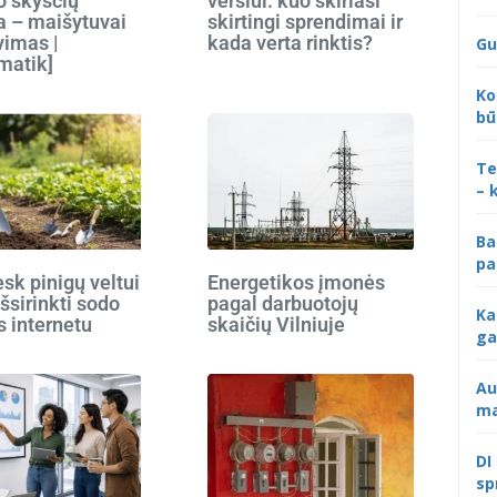
o skysčių
verslui: kuo skiriasi
 – maišytuvai
skirtingi sprendimai ir
vimas |
kada verta rinktis?
Gu
matik]
Ko
bū
Te
– 
Ba
pa
k pinigų veltui
Energetikos įmonės
išsirinkti sodo
pagal darbuotojų
Ka
s internetu
skaičių Vilniuje
ga
Au
ma
DI
sp