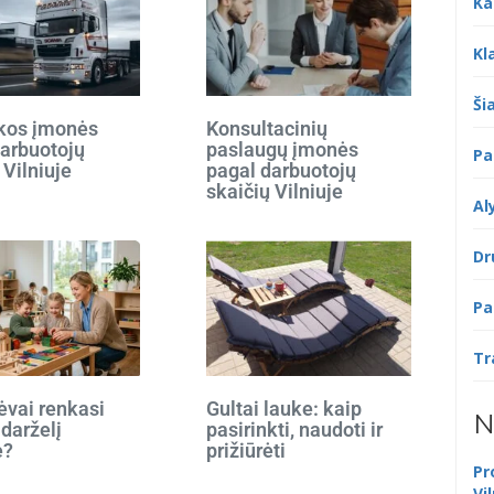
Ka
Kl
Šia
ikos įmonės
Konsultacinių
darbuotojų
paslaugų įmonės
Pa
 Vilniuje
pagal darbuotojų
skaičių Vilniuje
Al
Dr
Pa
Tr
ėvai renkasi
Gultai lauke: kaip
N
 darželį
pasirinkti, naudoti ir
e?
prižiūrėti
Pr
Vi