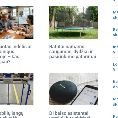
Me
sk
Re
sk
otas indėlis ar
Batutai namams:
In
 pinigus
saugumas, dydžiai ir
Vi
oje – kas
pasirinkimo patarimai
giau?
Lo
Vi
Ko
da
Ma
sk
bilių langų
DI balso asistentai
Ko