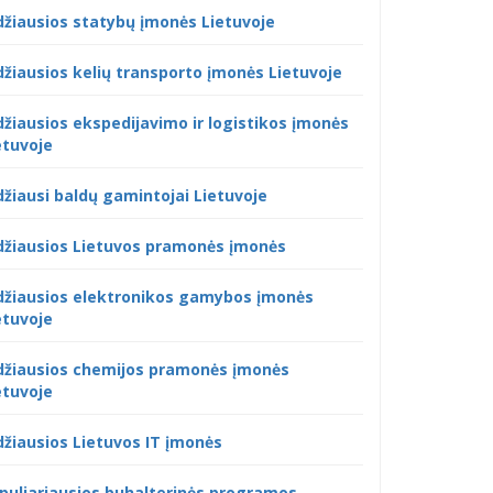
džiausios statybų įmonės Lietuvoje
džiausios kelių transporto įmonės Lietuvoje
džiausios ekspedijavimo ir logistikos įmonės
etuvoje
džiausi baldų gamintojai Lietuvoje
džiausios Lietuvos pramonės įmonės
džiausios elektronikos gamybos įmonės
etuvoje
džiausios chemijos pramonės įmonės
etuvoje
džiausios Lietuvos IT įmonės
puliariausios buhalterinės programos