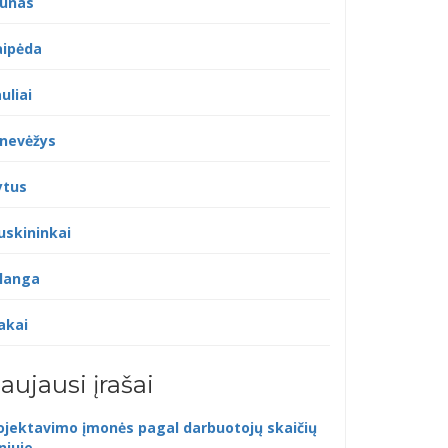
unas
aipėda
uliai
nevėžys
ytus
uskininkai
langa
akai
aujausi įrašai
ojektavimo įmonės pagal darbuotojų skaičių
lniuje