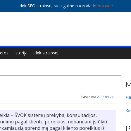
Įdėk SEO straipsnį su atgaline nuoroda
Infocloude
ietos
Istorija
Įdėk straipsnį
M
Paskelbta
2026-04-26
Fi
Ke
ikla – ŠVOK sistemų prekyba, konsultacijos,
dimo pagal kliento poreikius, nebandant įsiūlyti
P
inkamiausią sprendimą pagal kliento poreikius iš