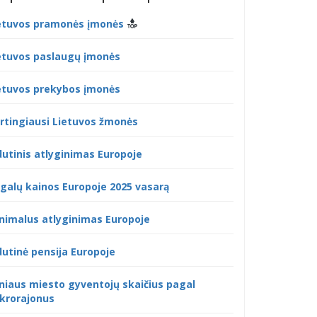
etuvos pramonės įmonės
etuvos paslaugų įmonės
etuvos prekybos įmonės
rtingiausi Lietuvos žmonės
dutinis atlyginimas Europoje
galų kainos Europoje 2025 vasarą
nimalus atlyginimas Europoje
dutinė pensija Europoje
lniaus miesto gyventojų skaičius pagal
krorajonus