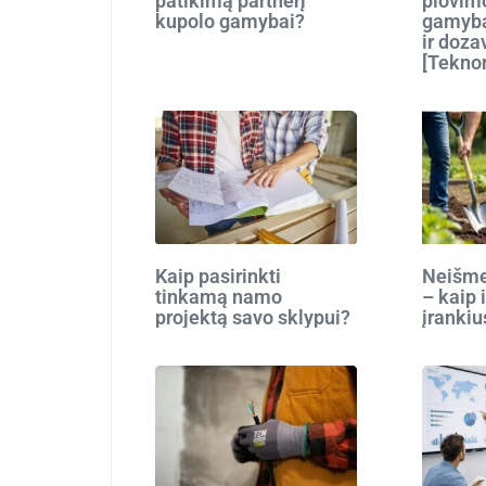
patikimą partnerį
plovim
kupolo gamybai?
gamyba
ir doza
[Tekno
Kaip pasirinkti
Neišmes
tinkamą namo
– kaip 
projektą savo sklypui?
įrankiu