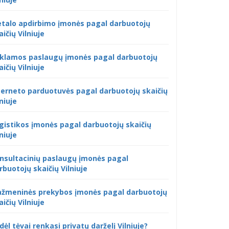
talo apdirbimo įmonės pagal darbuotojų
aičių Vilniuje
klamos paslaugų įmonės pagal darbuotojų
aičių Vilniuje
terneto parduotuvės pagal darbuotojų skaičių
lniuje
gistikos įmonės pagal darbuotojų skaičių
lniuje
nsultacinių paslaugų įmonės pagal
rbuotojų skaičių Vilniuje
žmeninės prekybos įmonės pagal darbuotojų
aičių Vilniuje
dėl tėvai renkasi privatų darželį Vilniuje?