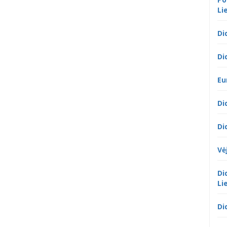
Li
Di
Di
Eu
Di
Di
Vė
Di
Li
Di