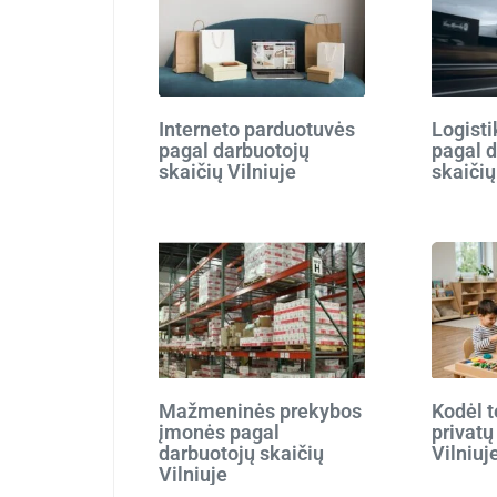
Interneto parduotuvės
Logist
pagal darbuotojų
pagal 
skaičių Vilniuje
skaičių
Mažmeninės prekybos
Kodėl t
įmonės pagal
privatų
darbuotojų skaičių
Vilniuj
Vilniuje