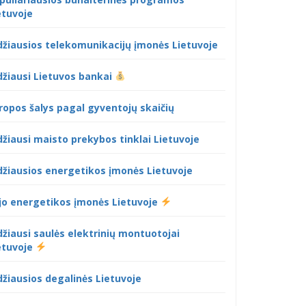
etuvoje
džiausios telekomunikacijų įmonės Lietuvoje
džiausi Lietuvos bankai
ropos šalys pagal gyventojų skaičių
džiausi maisto prekybos tinklai Lietuvoje
džiausios energetikos įmonės Lietuvoje
jo energetikos įmonės Lietuvoje
džiausi saulės elektrinių montuotojai
etuvoje
džiausios degalinės Lietuvoje