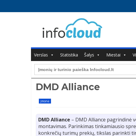
Verslas
Statistika
Šalys
Miestai
V
Search
for:
DMD Alliance
Įmonė
DMD Alliance
– DMD Alliance pagrindinė ve
montavimas. Parinkimas tinkamiausio spren
konkrečių turimų prekių, tikslas parinkti t