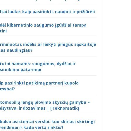
ltai lauke: kaip pasirinkti, naudoti ir prižiūrėti
dėl kibernetinio saugumo įgūdžiai tampa
tini
rminuotas indėlis ar laikyti pinigus sąskaitoje
kas naudingiau?
tutai namams: saugumas, dydžiai ir
sirinkimo patarimai
ip pasirinkti patikimą partnerį kupolo
mybai?
tomobilių langų plovimo skysčių gamyba –
išytuvai ir dozavimas | [Teknomatik]
 balso asistentai verslui: kuo skiriasi skirtingi
rendimai ir kada verta rinktis?