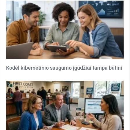
Kodėl kibernetinio saugumo įgūdžiai tampa būtini