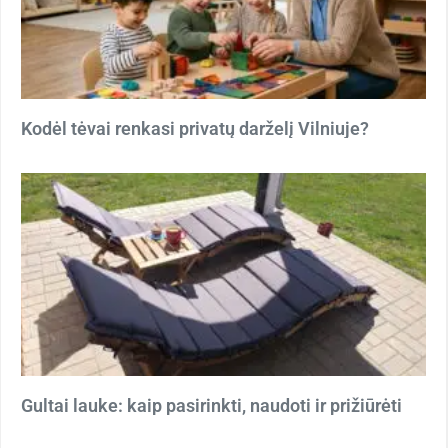
Kodėl tėvai renkasi privatų darželį Vilniuje?
Gultai lauke: kaip pasirinkti, naudoti ir prižiūrėti