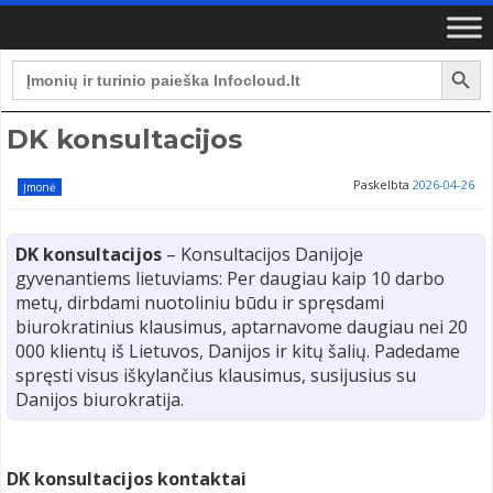
Search Button
Search
for:
DK konsultacijos
Paskelbta
2026-04-26
Įmonė
DK konsultacijos
– Konsultacijos Danijoje
gyvenantiems lietuviams: Per daugiau kaip 10 darbo
metų, dirbdami nuotoliniu būdu ir spręsdami
biurokratinius klausimus, aptarnavome daugiau nei 20
000 klientų iš Lietuvos, Danijos ir kitų šalių. Padedame
spręsti visus iškylančius klausimus, susijusius su
Danijos biurokratija.
DK konsultacijos kontaktai