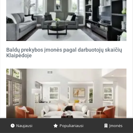
Baldų prekybos įmonės pagal darbuotojų skaičių
Klaipėdoje
Naujausi
Populiariausi
Įmonės