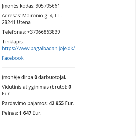
Įmonės kodas: 305705661
Adresas: Maironio g. 4, LT-
28241 Utena
Telefonas: +37066863839
Tinklapis:
https://www.pagalbadanijoje.dk/
Facebook
Įmonėje dirba
0
darbuotojai.
Vidutinis atlyginimas (bruto):
0
Eur.
Pardavimo pajamos:
42 955
Eur.
Pelnas:
1 647
Eur.