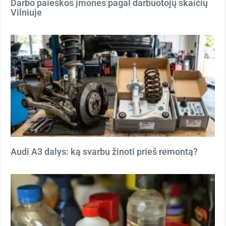
Darbo paieškos įmonės pagal darbuotojų skaičių
Vilniuje
Audi A3 dalys: ką svarbu žinoti prieš remontą?